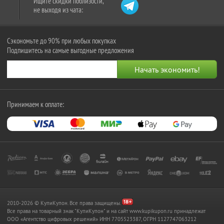
Ищите скидки поблизости,
не выходя из чата:
Сэкономьте до 90% при любых покупках
Подпишитесь на самые выгодные предложения
Принимаем к оплате:
2010-2026 © КупиКупон. Все права защищены.
Все права на товарный знак "КупиКупон" и на сайт www.kupikupon.ru принадлежат
OOO «Агентство цифровых решений» ИНН 7705523387, ОГРН 1127747063212