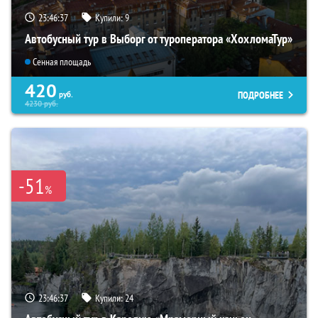
23:46:35
Купили:
9
Автобусный тур в Выборг от туроператора «ХохломаТур»
Сенная площадь
420
ПОДРОБНЕЕ
руб.
4230
руб.
-51
%
23:46:35
Купили:
24