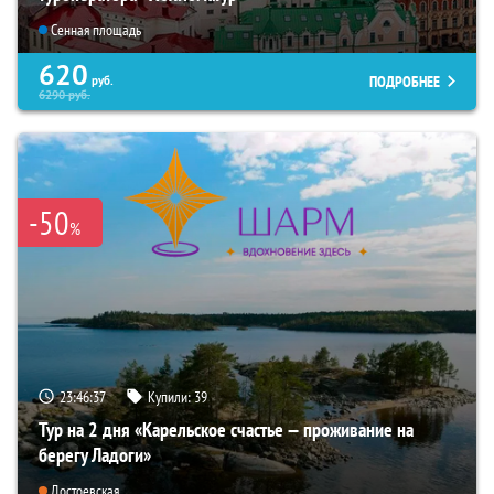
Сенная площадь
620
ПОДРОБНЕЕ
руб.
6290
руб.
-50
%
23:46:35
Купили:
39
Тур на 2 дня «Карельское счастье — проживание на
берегу Ладоги»
Достоевская