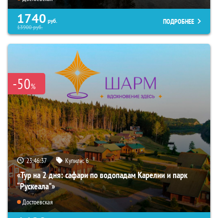
1740
ПОДРОБНЕЕ
руб.
13900
руб.
-50
%
23:46:35
Купили:
6
«Тур на 2 дня: сафари по водопадам Карелии и парк
“Рускеала"»
Достоевская