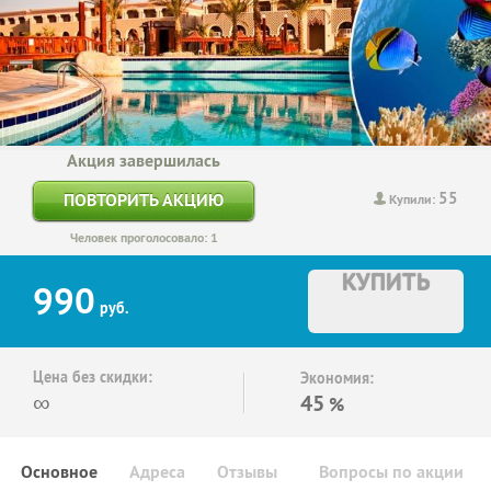
Акция завершилась
55
ПОВТОРИТЬ АКЦИЮ
Купили:
Человек проголосовало: 1
КУПИТЬ
990
руб.
Цена без скидки:
Экономия:
∞
45
%
Основное
Адреса
Отзывы
Вопросы по акции