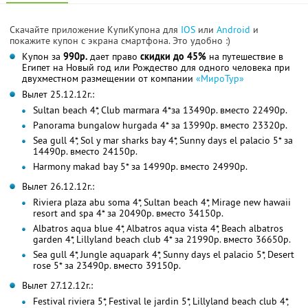
Скачайте приложение КупиКупона для
IOS
или
Android
и
покажите купон с экрана смартфона. Это удобно :)
Купон за
990р.
дает право
скидки до 45%
на путешествие в
Египет на Новый год или Рождество для одного человека при
двухместном размещении от компании
«МироТур»
Вылет 25.12.12г.:
Sultan beach 4*, Club marmara 4*за 13490р. вместо 22490р.
Panorama bungalow hurgada 4* за 13990р. вместо 23320р.
Sea gull 4*, Sol y mar sharks bay 4*, Sunny days el palacio 5* за
14490р. вместо 24150р.
Harmony makad bay 5* за 14990р. вместо 24990р.
Вылет 26.12.12г.:
Riviera plaza abu soma 4*, Sultan beach 4*, Mirage new hawaii
resort and spa 4* за 20490р. вместо 34150р.
Albatros aqua blue 4*, Albatros aqua vista 4*, Beach albatros
garden 4*, Lillyland beach club 4* за 21990р. вместо 36650р.
Sea gull 4*, Jungle aquapark 4*, Sunny days el palacio 5*, Desert
rose 5* за 23490р. вместо 39150р.
Вылет 27.12.12г.:
Festival riviera 5*, Festival le jardin 5*, Lillyland beach club 4*,