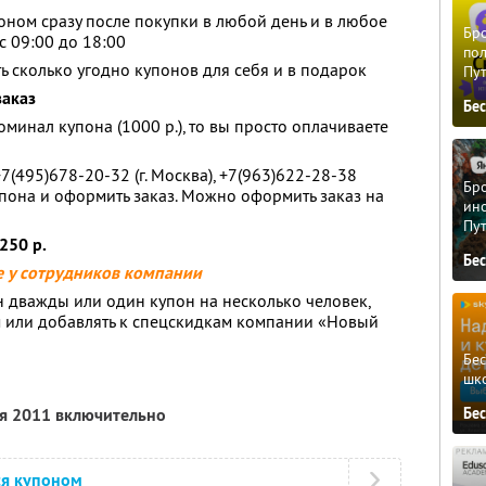
оном сразу после покупки в любой день и в любое
Бро
с 09:00 до 18:00
пол
ь сколько угодно купонов для себя и в подарок
Пу
заказ
Бе
минал купона (1000 р.), то вы просто оплачиваете
7(495)678-20-32 (г. Москва), +7(963)622-28-38
Бро
упона и оформить заказ. Можно оформить заказ на
ино
Пу
250 р.
Бе
е у сотрудников компании
н дважды или один купон на несколько человек,
м или добавлять к спецскидкам компании «Новый
Бе
шк
Бе
ря 2011 включительно
ся купоном