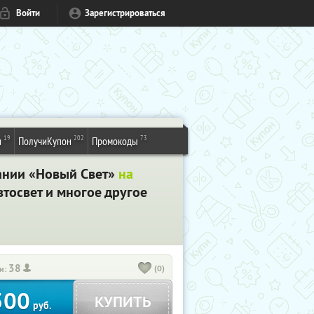
Войти
Зарегистрироваться
19
202
73
и
ПолучиКупон
Промокоды
пании «Новый Свет»
на
втосвет и многое другое
38
(0)
и:
500
КУПИТЬ
руб.