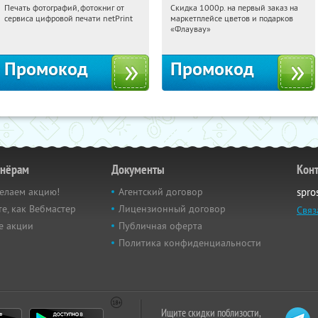
Печать фотографий, фотокниг от
Скидка 1000р. на первый заказ на
15:22:00
Получили:
4
15:22:00
Получили:
18
сервиса цифровой печати netPrint
маркетплейсе цветов и подарков
Россия
Россия
«Флаувау»
Промокод
Промокод
тнёрам
Документы
Кон
елаем акцию!
Агентский договор
spro
е, как Вебмастер
Лицензионный договор
Связ
е акции
Публичная оферта
Политика конфиденциальности
Ищите скидки поблизости,