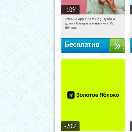
-10
%
Техника Apple, Samsung, Dyson и
15:22:00
Получи первым!
других брендов в магазине «Эй,
Багратионовская
Яблоко»
Бесплатно
-20
%