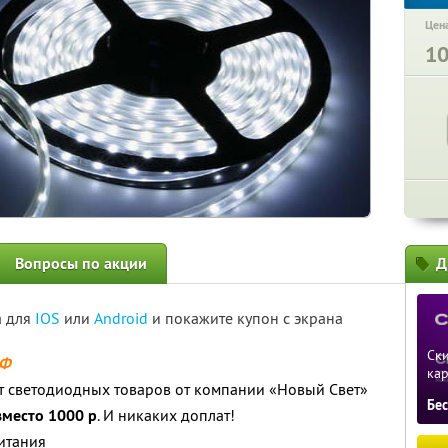
Цена
1
Вопросы по акции
Д
а для
IOS
или
Android
и покажите купон с экрана
Ски
РФ
ка
т светодиодных товаров от компании «Новый Свет»
Бе
вместо 1000 р
. И никаких доплат!
питания