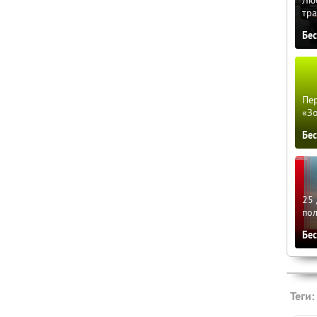
тра
Бе
Пер
«З
Бе
25 
по
Бе
Теги: