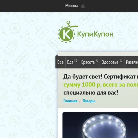
Москва
32
91
81
Все
Еда
Красота
Здоровье
Развл
Да будет свет! Сертифика
сумму 1000 р. всего за по
специально для вас!
Главная
Товары