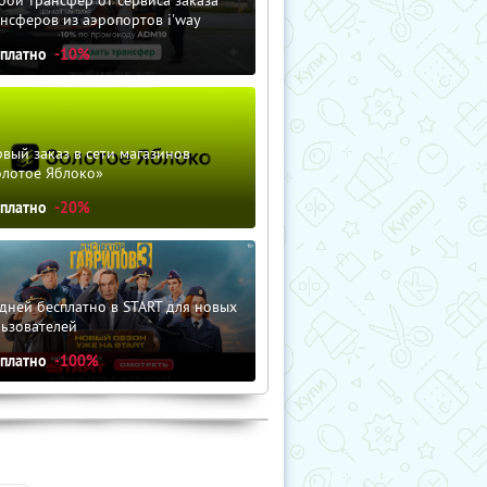
нсферов из аэропортов i'way
сплатно
-10%
вый заказ в сети магазинов
олотое Яблоко»
сплатно
-20%
дней бесплатно в START для новых
льзователей
сплатно
-100%