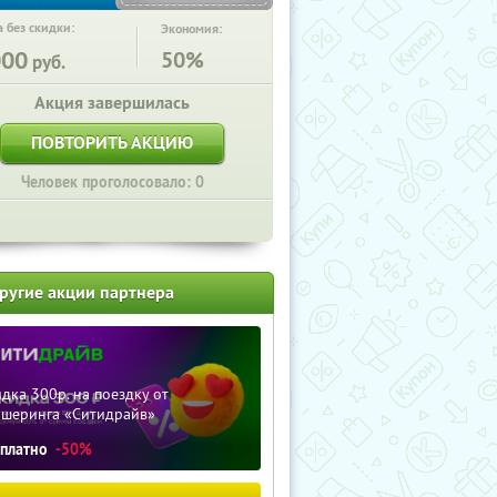
 без скидки:
Экономия:
000
50%
руб.
Акция завершилась
ПОВТОРИТЬ АКЦИЮ
Человек проголосовало: 0
ругие акции партнера
дка 300р. на поездку от
ршеринга «Ситидрайв»
сплатно
-50%