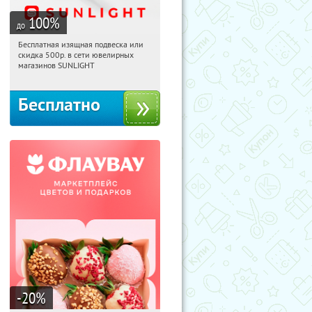
100
%
до
Бесплатная изящная подвеска или
15:22:00
Получили:
74
скидка 500р. в сети ювелирных
Россия
магазинов SUNLIGHT
Бесплатно
-20
%