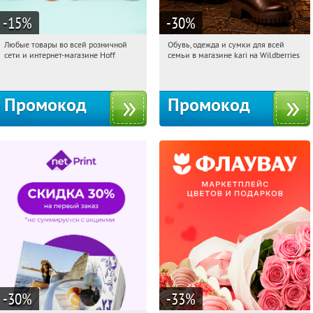
-15
%
-30
%
Любые товары во всей розничной
Обувь, одежда и сумки для всей
15:22:00
Получили:
83
15:22:00
Получили:
32
сети и интернет-магазине Hoff
семьи в магазине kari на Wildberries
Москва, 1-й Волоколамский проезд,
Россия
10с1
Промокод
Промокод
-30
%
-33
%