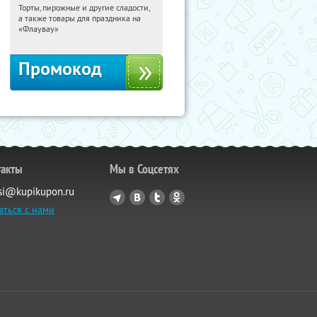
Торты, пирожные и другие сладости,
15:22:00
Получили:
6
а также товары для праздника на
Россия
«Флаувау»
Промокод
такты
Мы в Соцсетях
si@kupikupon.ru
аться с нами