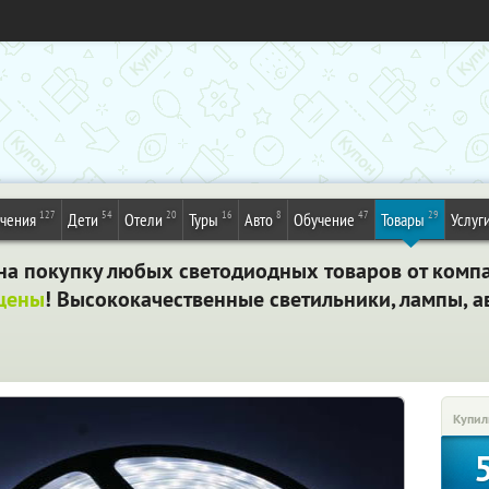
127
54
20
16
8
47
29
ечения
Дети
Отели
Туры
Авто
Обучение
Товары
Услуг
т на покупку любых светодиодных товаров от ком
лцены
! Высококачественные светильники, лампы, а
Купил