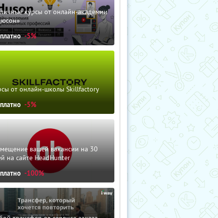
зличные курсы от онлайн-академии
дюсон»
сплатно
-5%
сы от онлайн-школы Skillfactory
сплатно
-5%
змещение вашей вакансии на 30
й на сайте HeadHunter
сплатно
-100%
ой трансфер от сервиса заказа