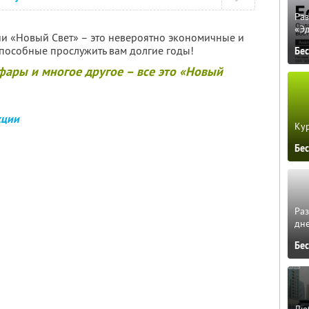
Ра
«Э
и «Новый Свет» – это невероятно экономичные и
пособные прослужить вам долгие годы!
Бе
фары и многое другое – все это «Новый
кции
Кур
Бе
Ра
дне
Бе
Люб