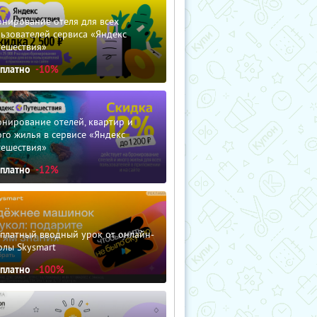
нирование отеля для всех
ьзователей сервиса «Яндекс
тешествия»
сплатно
-10%
нирование отелей, квартир и
го жилья в сервисе «Яндекс
тешествия»
сплатно
-12%
сплатный вводный урок от онлайн-
олы Skysmart
сплатно
-100%