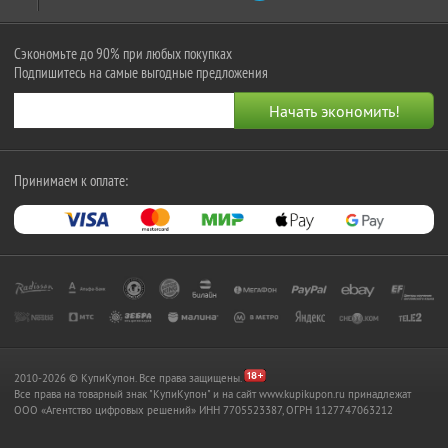
Сэкономьте до 90% при любых покупках
Подпишитесь на самые выгодные предложения
Принимаем к оплате:
2010-2026 © КупиКупон. Все права защищены.
Все права на товарный знак "КупиКупон" и на сайт www.kupikupon.ru принадлежат
OOO «Агентство цифровых решений» ИНН 7705523387, ОГРН 1127747063212