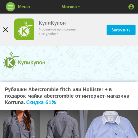
Меню
Москва
КупиКупон
Мобильное приложение
Загрузить
ещё удобнее
Рубашки Abercrombie fitch или Hollister + в
подарок майка abercrombie от интернет-магазина
Korruna.
Скидка 61%