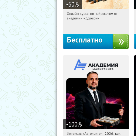
-60
%
Онлайн-курсы по нейросетям от
11:46:03
Получили:
6
академии «Эдюсон»
Москва
Бесплатно
-100
%
Интенсив «Автоконтент 2026: как
11:46:03
Получили:
4