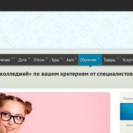
127
54
20
16
8
47
29
ечения
Дети
Отели
Туры
Авто
Обучение
Товары
Услуг
 колледжей» по вашим критериям от специалистов
Получ
Цена