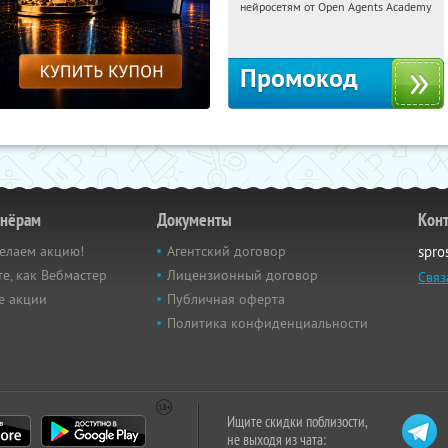
нейросетям от Open Agents Academy
Россия
Промокод
тнёрам
Документы
Кон
елаем акцию!
Агентский договор
spro
е, как Вебмастер
Лицензионный договор
Связ
е акции
Публичная оферта
Политика конфиденциальности
Ищите скидки поблизости,
не выходя из чата: