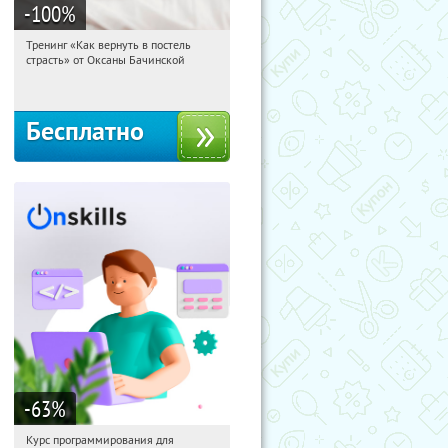
-100
%
Тренинг «Как вернуть в постель
11:46:03
Получили:
16
страсть» от Оксаны Бачинской
Россия
Бесплатно
-63
%
Курс программирования для
11:46:03
Получили:
4