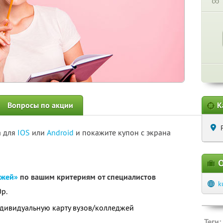
∞
Вопросы по акции
К
а для
IOS
или
Android
и покажите купон с экрана
О
джей»
по вашим критериям от специалистов
k
0р.
дивидуальную карту вузов/колледжей
Теги: