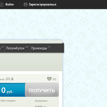
Войти
Зарегистрироваться
19
202
73
и
ПолучиКупон
Промокоды
80
(0)
или:
0
ПОЛУЧИТЬ
руб.
 без скидки:
Экономия: