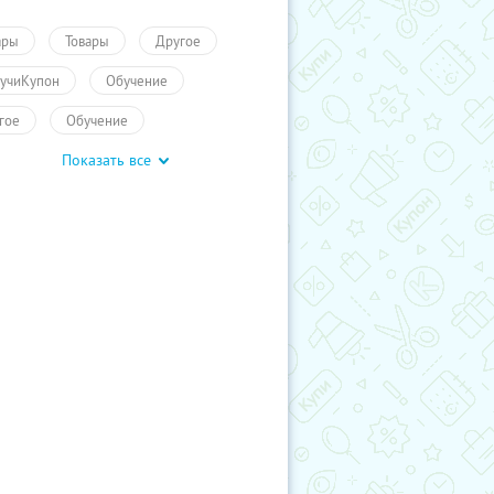
ары
Товары
Другое
учиКупон
Обучение
гое
Обучение
Показать все