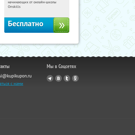
начинающих от онлайн-школы
Россия
Onskills
Бесплатно
такты
Мы в Соцсетях
si@kupikupon.ru
аться с нами