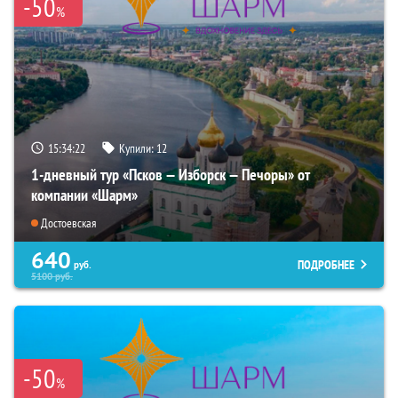
-50
%
15:34:21
Купили:
12
1-дневный тур «Псков — Изборск — Печоры» от
компании «Шарм»
Достоевская
640
ПОДРОБНЕЕ
руб.
5100
руб.
-50
%