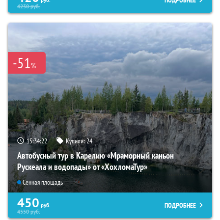
ПОДРОБНЕЕ
4230
руб.
-51
%
15:34:21
Купили:
24
Автобусный тур в Карелию «Мраморный каньон
Рускеала и водопады» от «ХохломаТур»
Сенная площадь
450
ПОДРОБНЕЕ
руб.
4550
руб.