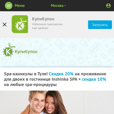
Меню
Москва
КупиКупон
Мобильное приложение
Загрузить
ещё удобнее
Spa-каникулы в Туле!
Скидка 20%
на проживание
для двоих в гостинице Inshinka SPA +
скидка 10%
на любые spa-процедуры