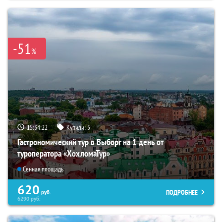
-51
%
15:34:21
Купили:
5
Гастрономический тур в Выборг на 1 день от
туроператора «ХохломаТур»
Сенная площадь
620
ПОДРОБНЕЕ
руб.
6290
руб.