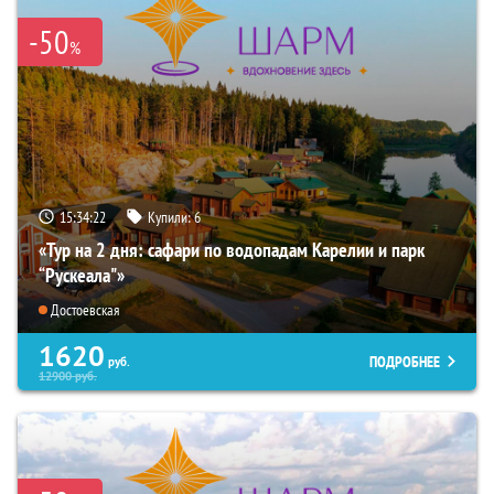
-50
%
15:34:21
Купили:
6
«Тур на 2 дня: сафари по водопадам Карелии и парк
“Рускеала"»
Достоевская
1620
ПОДРОБНЕЕ
руб.
12900
руб.