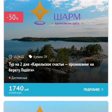
-50
%
15:34:21
Купили:
39
Тур на 2 дня «Карельское счастье — проживание на
берегу Ладоги»
Достоевская
1740
ПОДРОБНЕЕ
руб.
13900
руб.