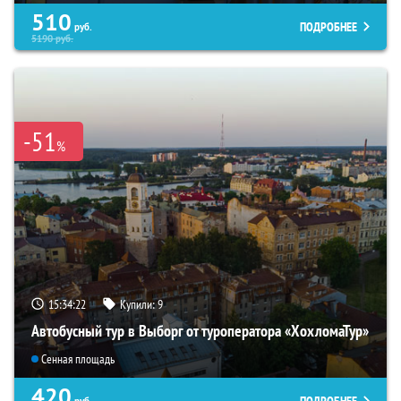
510
ПОДРОБНЕЕ
руб.
5190
руб.
-51
%
15:34:21
Купили:
9
Автобусный тур в Выборг от туроператора «ХохломаТур»
Сенная площадь
420
руб.