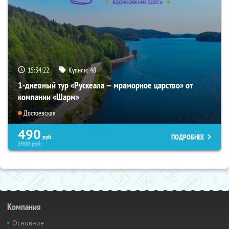
15:34:21
Купили:
48
1-дневный тур «Рускеала — мраморное царство» от
компании «Шарм»
Достоевская
490
ПОДРОБНЕЕ
руб.
3900
руб.
Компания
Основное