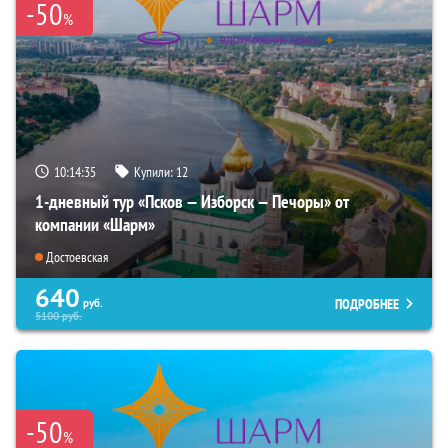
-50
%
10:14:34
Купили:
12
1-дневный тур «Псков — Изборск — Печоры» от
компании «Шарм»
Достоевская
640
ПОДРОБНЕЕ
руб.
5100
руб.
-50
%