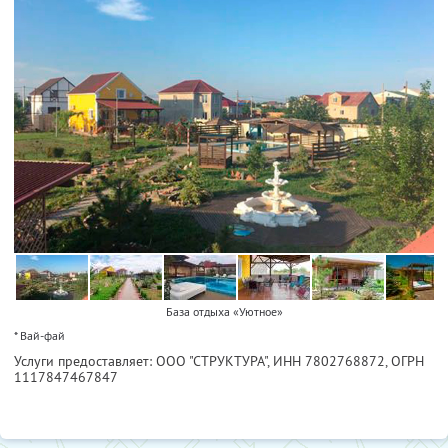
База отдыха «Уютное»
* Вай-фай
Услуги предоставляет: ООО "СТРУКТУРА",
ИНН 7802768872
, ОГРН
1117847467847