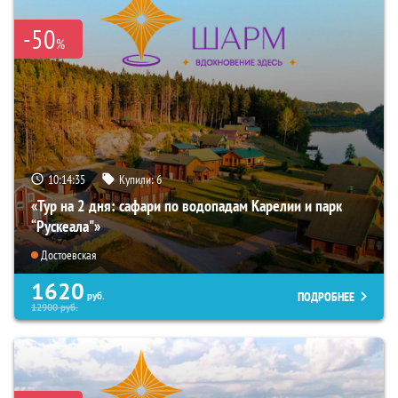
-50
%
10:14:34
Купили:
6
«Тур на 2 дня: сафари по водопадам Карелии и парк
“Рускеала"»
Достоевская
1620
ПОДРОБНЕЕ
руб.
12900
руб.