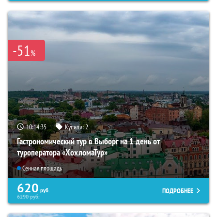
-51
%
10:14:34
Купили:
2
Гастрономический тур в Выборг на 1 день от
туроператора «ХохломаТур»
Сенная площадь
620
ПОДРОБНЕЕ
руб.
6290
руб.