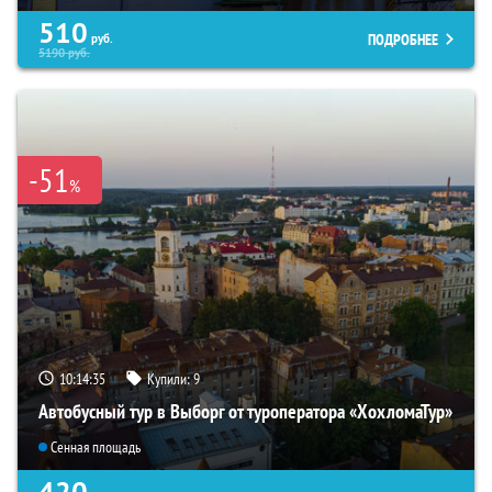
510
ПОДРОБНЕЕ
руб.
5190
руб.
-51
%
10:14:34
Купили:
9
Автобусный тур в Выборг от туроператора «ХохломаТур»
Сенная площадь