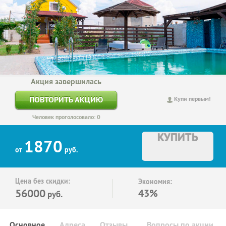
Акция завершилась
ПОВТОРИТЬ АКЦИЮ
Купи первым!
Человек проголосовало: 0
КУПИТЬ
1870
от
руб.
Цена без скидки:
Экономия:
56000
43%
руб.
Основное
Адреса
Отзывы
Вопросы по акции