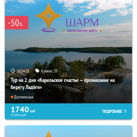
-50
%
10:14:34
Купили:
39
Тур на 2 дня «Карельское счастье — проживание на
берегу Ладоги»
Достоевская
1740
ПОДРОБНЕЕ
руб.
13900
руб.