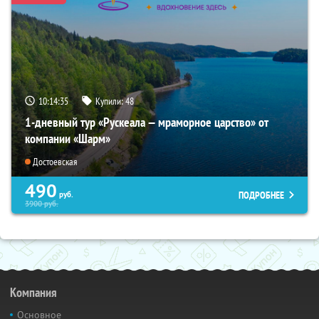
10:14:34
Купили:
48
1-дневный тур «Рускеала — мраморное царство» от
компании «Шарм»
Достоевская
490
ПОДРОБНЕЕ
руб.
3900
руб.
Компания
Основное