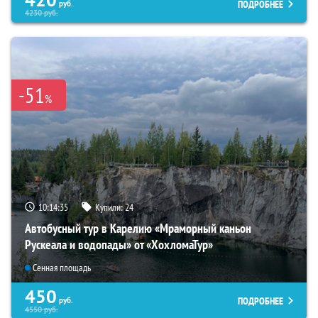
420
ПОДРОБНЕЕ
руб.
4230
руб.
-51
%
10:14:34
Купили:
24
Автобусный тур в Карелию «Мраморный каньон
Рускеала и водопады» от «ХохломаТур»
Сенная площадь
450
ПОДРОБНЕЕ
руб.
4550
руб.