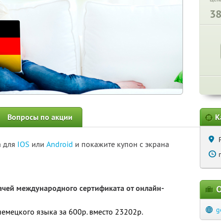
3
Вопросы по акции
К
а для
IOS
или
Android
и покажите купон с экрана
ачей международного сертификата от онлайн-
О
g
емецкого языка за 600р. вместо 23202р.