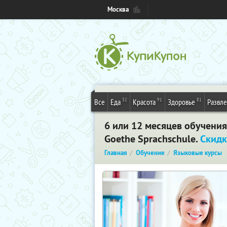
Москва
32
91
81
Все
Еда
Красота
Здоровье
Развл
6 или 12 месяцев обучени
Goethe Sprachschule.
Скидк
Главная
Обучение
Языковые курсы