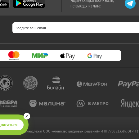
Ищите скидки поблизости,
не выходя из чата:
писаться
 www.kupikupon.ru принадлежат OOO «Агентство цифровых решений» ИНН 7705523387, ОГРН