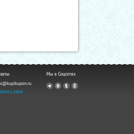
такты
Мы в Соцсетях
si@kupikupon.ru
аться с нами