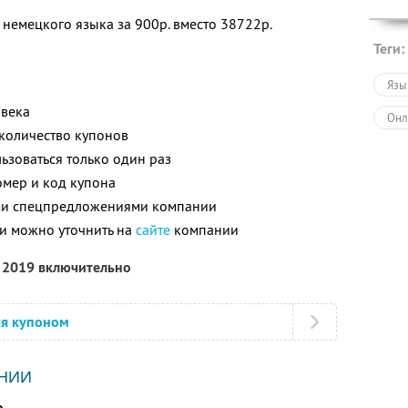
немецкого языка за 900р. вместо 38722р.
Теги:
Язы
овека
Онл
количество купонов
зоваться только один раз
номер и код купона
ими спецпредложениями компании
и можно уточнить на
сайте
компании
я 2019 включительно
ся купоном
НИИ