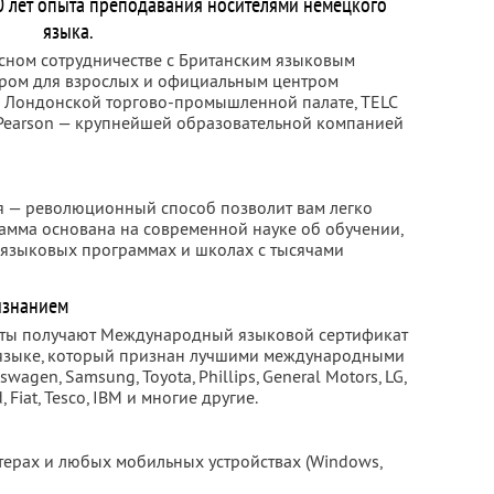
0 лет опыта преподавания носителями немецкого
языка.
сном сотрудничестве с Британским языковым
ром для взрослых и официальным центром
в Лондонской торгово-промышленной палате, TELC
 и Pearson — крупнейшей образовательной компанией
я — революционный способ позволит вам легко
амма основана на современной науке об обучении,
 языковых программах и школах с тысячами
изнанием
нты получают Международный языковой сертификат
языке, который признан лучшими международными
wagen, Samsung, Toyota, Phillips, General Motors, LG,
d, Fiat, Tesco, IBM и многие другие.
ерах и любых мобильных устройствах (Windows,