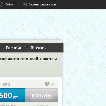
Войти
Зарегистрироваться
19
202
73
и
ПолучиКупон
Промокоды
ртификата от онлайн-школы
60
(47)
и:
600
КУПИТЬ
руб.
 без скидки: