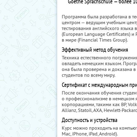
Goethe Sprachschule — более 1
Программа была разработана в те
центром — ведущим учебным цент
тестирования английского языка 
(European Language Certificates)
в мире (Financial Times Group).
Эффективный метод обучения
Техника естественного погружени
овладеть немецким языком. Прогр
она была проверена и доказана в
студентов по всему миру.
Сертификат с международным пр
После окончания обучения студе
о профессионализме в немецком 
корпорациями, такими как BP, Volks
Allianz, Statoil, AXA, Hewlett-Packar
Доступность и устройства
Курс можно проходить на компьют
Mac, iPhone, iPad, Android).