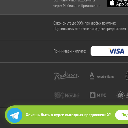
через Мобильное Приложение:
Сэкономьте до 90% при любых покупках
Подпишитесь на самые выгодные предложения
Принимаем к оплате:
Под
Хочешь быть в курсе выгодных предложений?
2010-2026 © КупиКупон. Все права защищены.
Все права на товарный знак "КупиКупон" и на сайт