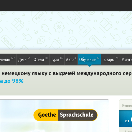
127
54
20
16
8
47
29
ечения
Дети
Отели
Туры
Авто
Обучение
Товары
Услуг
я немецкому языку с выдачей международного се
а до 98%
Купил
от
Цена