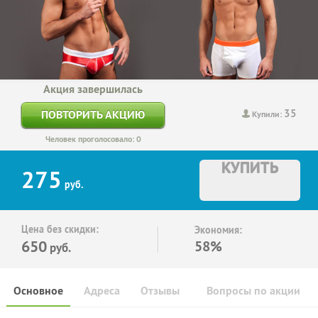
Акция завершилась
35
ПОВТОРИТЬ АКЦИЮ
Купили:
Человек проголосовало: 0
КУПИТЬ
275
руб.
Цена без скидки:
Экономия:
650
58%
руб.
Основное
Адреса
Отзывы
Вопросы по акции