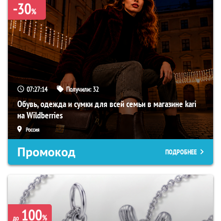
-30
%
07:27:13
Получили:
32
Обувь, одежда и сумки для всей семьи в магазине kari
на Wildberries
Россия
Промокод
ПОДРОБНЕЕ
100
%
до