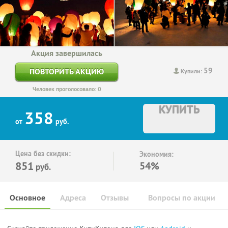
Акция завершилась
59
ПОВТОРИТЬ АКЦИЮ
Купили:
Человек проголосовало: 0
КУПИТЬ
358
от
руб.
Цена без скидки:
Экономия:
851
54%
руб.
Основное
Адреса
Отзывы
Вопросы по акции