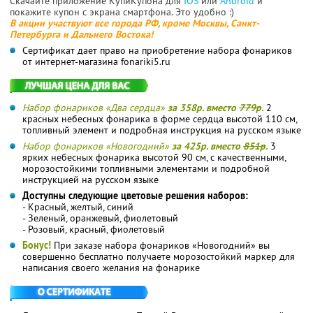
Скачайте приложение КупиКупона для
IOS
или
Android
и
покажите купон с экрана смартфона. Это удобно :)
В акции участвуют все города РФ, кроме Москвы, Санкт-
Петербурга и Дальнего Востока!
Сертификат дает право на приобретение набора фонариков
от интернет-магазина fonariki5.ru
Набор фонариков «Два сердца»
за 358р. вместо
779р
.
2
красных небесных фонарика в форме сердца высотой 110 см,
топливный элемент и подробная инструкция на русском языке
Набор фонариков «Новогодний»
за 425р. вместо
851р
.
3
ярких небесных фонарика высотой 90 см, с качественными,
морозостойкими топливными элементами и подробной
инструкцией на русском языке
Доступны следующие цветовые решения наборов:
- Красный, желтый, синий
- Зеленый, оранжевый, фиолетовый
- Розовый, красный, фиолетовый
Бонус!
При заказе набора фонариков «Новогодний» вы
совершенно бесплатно получаете морозостойкий маркер для
написания своего желания на фонарике