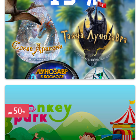
50
%
до