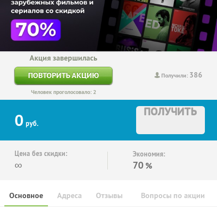
Акция завершилась
386
ПОВТОРИТЬ АКЦИЮ
Получили:
Человек проголосовало: 2
ПОЛУЧИТЬ
0
руб.
Цена без скидки:
Экономия:
∞
70
%
Основное
Адреса
Отзывы
Вопросы по акции