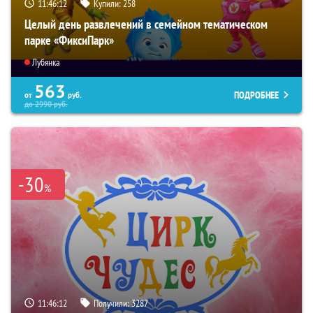
11:46:11
Купили:
258
Целый день развлечений в семейном тематическом
парке «ФиксиПарк»
Лубянка
563
ПОДРОБНЕЕ
от
руб.
до
2990
руб.
-30
%
11:46:11
Получили:
3287