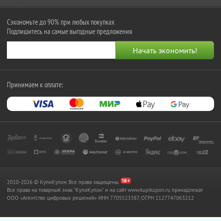
Сэкономьте до 90% при любых покупках
Подпишитесь на самые выгодные предложения
Принимаем к оплате:
2010-2026 © КупиКупон. Все права защищены.
Все права на товарный знак "КупиКупон" и на сайт www.kupikupon.ru принадлежат
OOO «Агентство цифровых решений» ИНН 7705523387, ОГРН 1127747063212