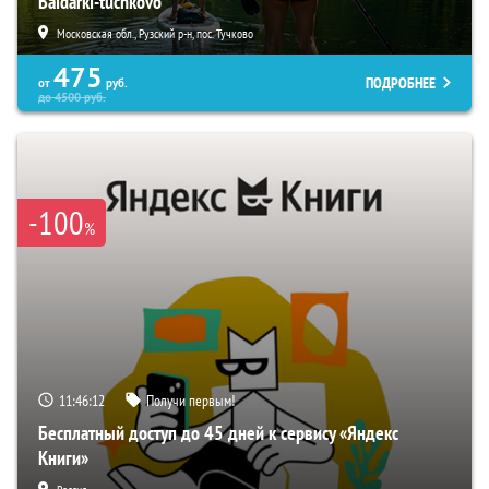
Baidarki-tuchkovo
Московская обл., Рузский р-н, пос. Тучково
475
ПОДРОБНЕЕ
от
руб.
до
4500
руб.
-100
%
11:46:11
Получи первым!
Бесплатный доступ до 45 дней к сервису «Яндекс
Книги»