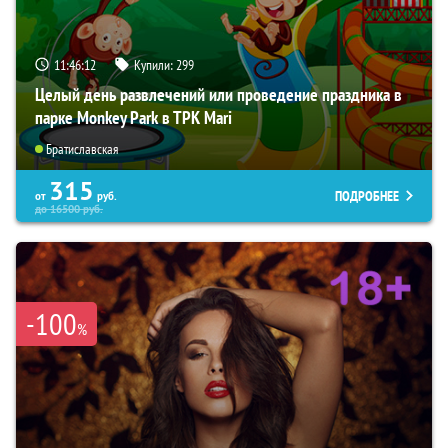
11:46:11
Купили:
299
Целый день развлечений или проведение праздника в
парке Monkey Park в ТРК Mari
Братиславская
315
ПОДРОБНЕЕ
от
руб.
до
16500
руб.
-100
%