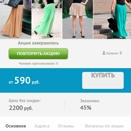
Акция завершилась
6
ПОВТОРИТЬ АКЦИЮ
Купили:
Человек проголосовало: 0
КУПИТЬ
590
от
руб.
Цена без скидки:
Экономия:
2200
45%
руб.
Основное
Адреса
Отзывы
Вопросы по акции