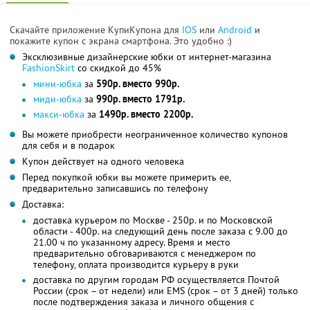
Скачайте приложение КупиКупона для
IOS
или
Android
и
покажите купон с экрана смартфона. Это удобно :)
Эксклюзивные дизайнерские юбки от интернет-магазина
FashionSkirt
со скидкой до 45%
мини-юбка
за
590р. вместо 990р.
миди-юбка
за
990р. вместо 1791р.
макси-юбка
за
1490р. вместо 2200р.
Вы можете приобрести неограниченное количество купонов
для себя и в подарок
Купон действует на одного человека
Перед покупкой юбки вы можете примерить ее,
предварительно записавшись по телефону
Доставка:
доставка курьером по Москве - 250р. и по Московской
области - 400р. на следующий день после заказа с 9.00 до
21.00 ч по указанному адресу. Время и место
предварительно обговариваются с менеджером по
телефону, оплата производится курьеру в руки
доставка по другим городам РФ осуществляется Почтой
России (срок – от недели) или EMS (срок – от 3 дней) только
после подтверждения заказа и личного общения с