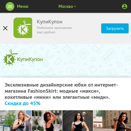
Меню
Москва
КупиКупон
Мобильное приложение
Загрузить
ещё удобнее
Эксклюзивные дизайнерские юбки от интернет-
магазина FashionSkirt: модные «макси»,
кокетливые «мини» или элегантные «миди».
Скидка до 45%