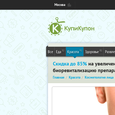
Москва
32
91
81
Все
Еда
Красота
Здоровье
Развл
Скидка до 85%
на увеличен
биоревитализацию препарат
Главная
Красота
Косметология лица