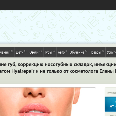
127
54
21
16
8
47
29
ечения
Дети
Отели
Туры
Авто
Обучение
Товары
Услуг
ие губ, коррекцию носогубных складок, инъекции
ом Hyalrepair и не только от косметолога Елены
Купил
от
Цена