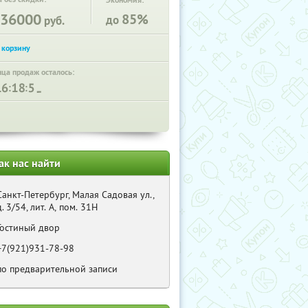
Экономия:
36000
85%
до
руб.
нца продаж осталось:
:
:
ак нас найти
Санкт-Петербург, Малая Садовая ул.,
д. 3/54, лит. А, пом. 31Н
Гостиный двор
+7(921)931-78-98
по предварительной записи