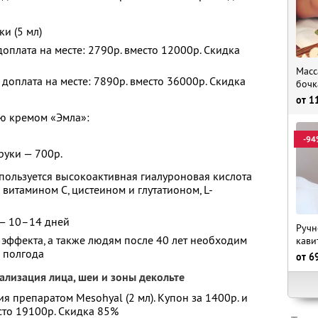
ки (5 мл)
 доплата на месте: 2790р. вместо 12000р. Скидка
Масс
и доплата на месте: 7890р. вместо 36000р. Скидка
бочк
от
1
ию кремом «Эмла»:
-94
 руки — 700р.
пользуется высокоактивная гиалуроновая кислота
 витамином С, цистеином и глутатионом, L-
— 10–14 дней
Ручн
эффекта, а также людям после 40 лет необходим
кави
е полгода
от
6
лизация лица, шеи и зоны декольте
я препаратом Mesohyal (2 мл). Купон за 1400р. и
есто 19100р. Скидка 85%