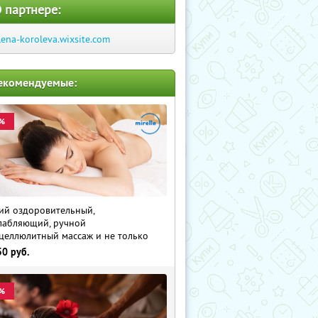
 партнере:
lena-koroleva.wixsite.com
екомендуемые:
%
й оздоровительный,
лабляющий, ручной
целлюлитный массаж и не только
50
руб.
%