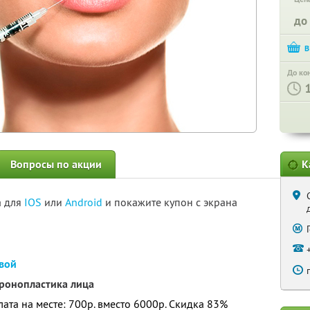
до
До ко
Вопросы по акции
К
а для
IOS
или
Android
и покажите купон с экрана
вой
уронопластика лица
плата на месте: 700р. вместо 6000р. Скидка 83%