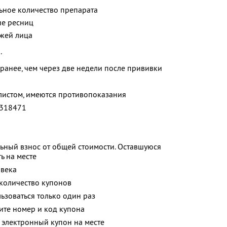
ьное количество препарата
ие ресниц
ожей лица
.
анее, чем через две недели после прививки
листом, имеются противопоказания
318471
ьный взнос от общей стоимости. Оставшуюся
ь на месте
овека
количество купонов
зоваться только один раз
ите номер и код купона
 электронный купон на месте