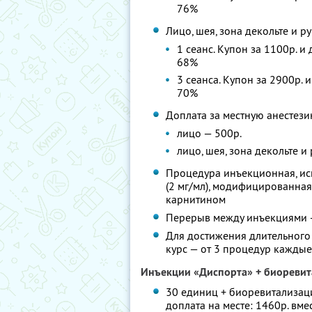
76%
Лицо, шея, зона декольте и ру
1 сеанс. Купон за 1100р. и
68%
3 сеанса. Купон за 2900р. 
70%
Доплата за местную анестез
лицо — 500р.
лицо, шея, зона декольте и
Процедура инъекционная, ис
(2 мг/мл), модифицированная
карнитином
Перерыв между инъекциями 
Для достижения длительного 
курс — от 3 процедур кажды
Инъекции «Диспорта» + биоревита
30 единиц + биоревитализаци
доплата на месте: 1460р. вм