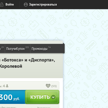
Войти
Зарегистрироваться
19
203
74
и
ПолучиКупон
Промокоды
 «Ботокса» и «Диспорта»,
 Королевой
4
(53)
и:
300
руб.
 без скидки: