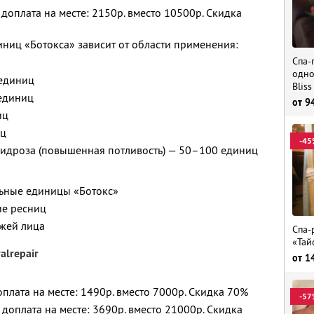
 доплата на месте: 2150р. вместо 10500р. Скидка
ниц «Ботокса» зависит от области применения:
Спа-
одно
 единиц
Bliss
 единиц
от
9
иц
иц
-45
гидроза (повышенная потливость) — 50–100 единиц
льные единицы «Ботокс»
ие ресниц
ожей лица
Спа-
«Тай
lrepair
от
1
доплата на месте: 1490р. вместо 7000р. Скидка 70%
-57
и доплата на месте: 3690р. вместо 21000р. Скидка