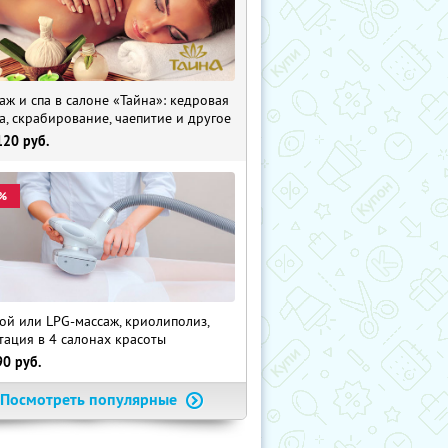
аж и спа в салоне «Тайна»: кедровая
а, скрабирование, чаепитие и другое
120
руб.
%
ой или LPG-массаж, криолиполиз,
тация в 4 салонах красоты
90
руб.
Посмотреть популярные