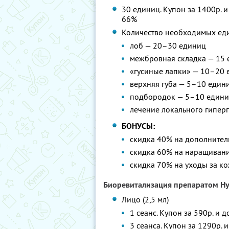
30 единиц. Купон за 1400р. и
66%
Количество необходимых еди
лоб — 20–30 единиц
межбровная складка — 15
«гусиные лапки» — 10–20
верхняя губа — 5–10 един
подбородок — 5–10 един
лечение локального гипер
БОНУСЫ:
скидка 40% на дополните
скидка 60% на наращиван
скидка 70% на уходы за к
Биоревитализация препаратом Hya
Лицо (2,5 мл)
1 сеанс. Купон за 590р. и 
3 сеанса. Купон за 1290р. 