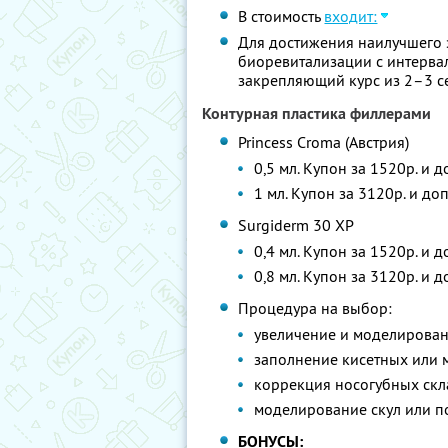
В стоимость
входит:
Для достижения наилучшего 
биоревитализации с интервал
закрепляющий курс из 2–3 с
Контурная пластика филлерами
Princess Croma (Австрия)
0,5 мл. Купон за 1520р. и 
1 мл. Купон за 3120р. и до
Surgiderm 30 XP
0,4 мл. Купон за 1520р. и 
0,8 мл. Купон за 3120р. и 
Процедура на выбор:
увеличение и моделирован
заполнение кисетных или
коррекция носогубных ск
моделирование скул или 
БОНУСЫ: