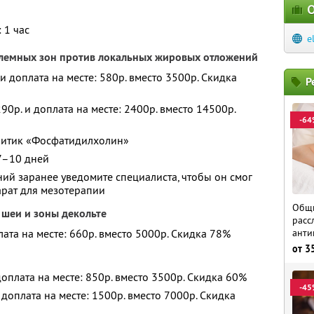
О
 1 час
e
лемных зон против локальных жировых отложений
. и доплата на месте: 580р. вместо 3500р. Скидка
Р
290р. и доплата на месте: 2400р. вместо 14500р.
-64
литик «Фосфатидилхолин»
7–10 дней
ий заранее уведомите специалиста, чтобы он смог
рат для мезотерапии
Общи
 шеи и зоны декольте
расс
плата на месте: 660р. вместо 5000р. Скидка 78%
анти
от
3
доплата на месте: 850р. вместо 3500р. Скидка 60%
-45
 доплата на месте: 1500р. вместо 7000р. Скидка