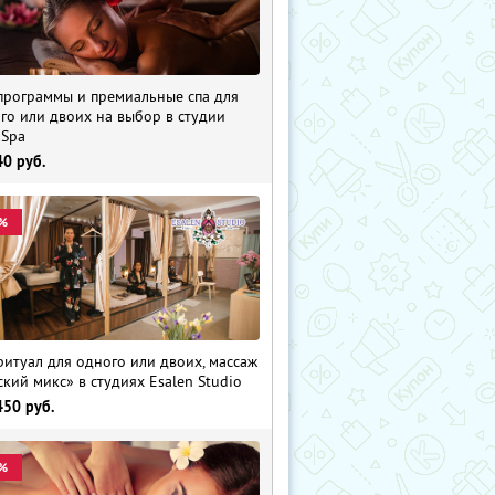
программы и премиальные спа для
го или двоих на выбор в студии
 Spa
40
руб.
%
ритуал для одного или двоих, массаж
ский микс» в студиях Esalen Studio
450
руб.
%