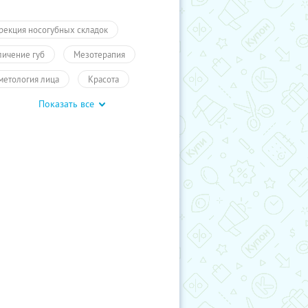
рекция носогубных складок
личение губ
Мезотерапия
метология лица
Красота
Показать все
окс / Диспорт
Биоревитализация