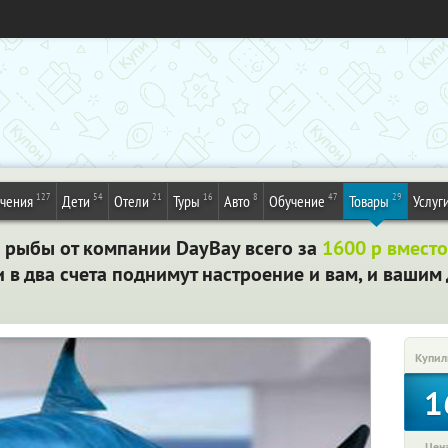
127
54
21
16
8
47
29
ечения
Дети
Отели
Туры
Авто
Обучение
Товары
Услуг
рыбы от компании DayBay всего за
1600 р вмест
и в два счета поднимут настроение и вам, и вашим
Купил
1
Цена