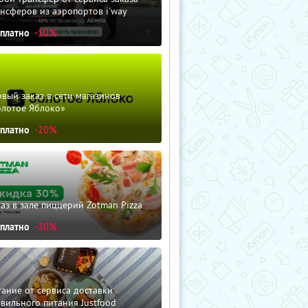
нсферов из аэропортов i'way
сплатно
-10%
вый заказ в сети магазинов
олотое Яблоко»
сплатно
-20%
аз в зале пиццерий Zotman Pizza
сплатно
-30%
ание от сервиса доставки
вильного питания Justfood