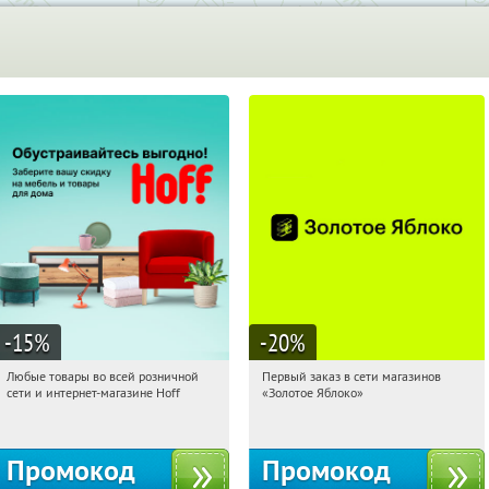
-15
%
-20
%
Любые товары во всей розничной
Первый заказ в сети магазинов
19:30:56
Получили:
83
19:30:56
Получи первым!
сети и интернет-магазине Hoff
«Золотое Яблоко»
Москва, 1-й Волоколамский проезд,
Россия
10с1
Промокод
Промокод