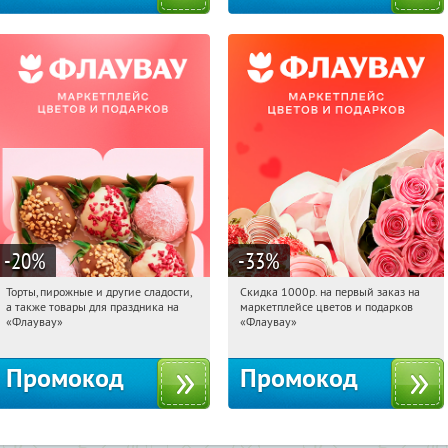
-20
%
-33
%
Торты, пирожные и другие сладости,
Скидка 1000р. на первый заказ на
19:30:56
Получили:
6
19:30:56
Получили:
18
а также товары для праздника на
маркетплейсе цветов и подарков
Россия
Россия
«Флаувау»
«Флаувау»
Промокод
Промокод