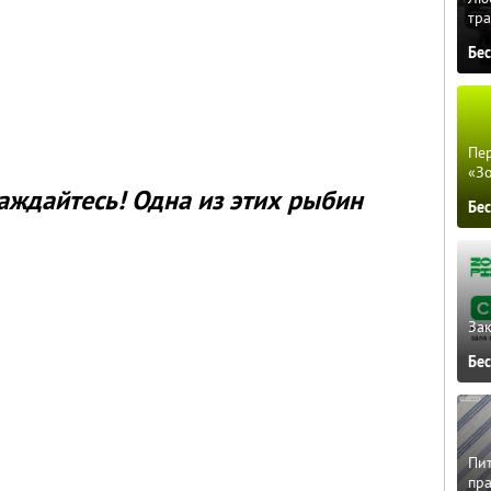
тра
Бе
Пер
«З
аждайтесь! Одна из этих рыбин
Бе
Зак
Бе
Пит
пра