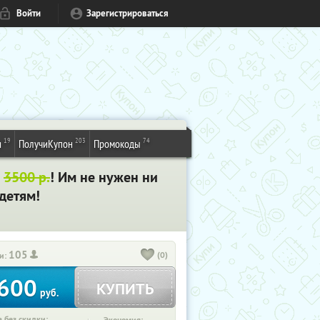
Войти
Зарегистрироваться
19
203
74
и
ПолучиКупон
Промокоды
о
3500 р.
! Им не нужен ни
 детям!
105
(0)
и:
600
КУПИТЬ
руб.
 без скидки: