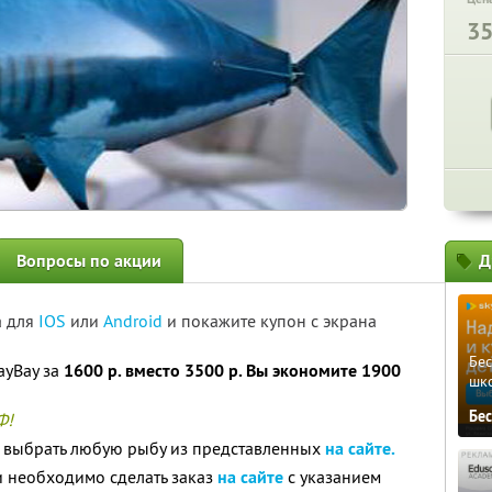
3
Вопросы по акции
Д
а для
IOS
или
Android
и покажите купон с экрана
Бе
ayBay за
1600 р. вместо 3500 р. Вы экономите 1900
шк
Бе
Ф!
о выбрать любую рыбу из представленных
на сайте.
 необходимо сделать заказ
на сайте
с указанием