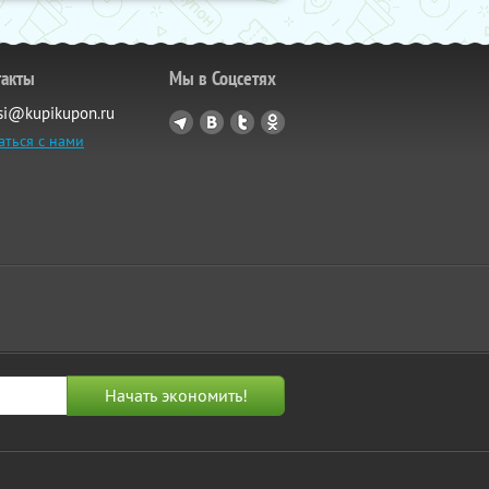
такты
Мы в Соцсетях
si@kupikupon.ru
аться с нами