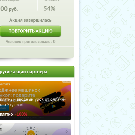
Экономия:
500
54%
руб.
Акция завершилась
ПОВТОРИТЬ АКЦИЮ
Человек проголосовало: 0
ругие акции партнера
сплатный вводный урок от онлайн-
олы Skysmart
сплатно
-100%