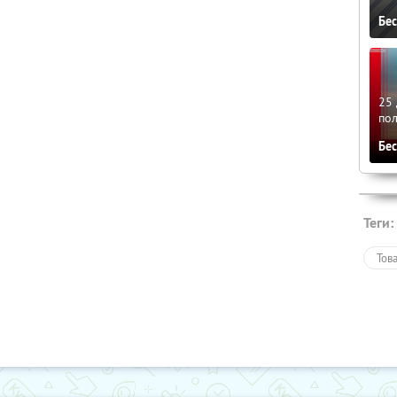
Бе
25 
по
Бе
Теги:
Тов