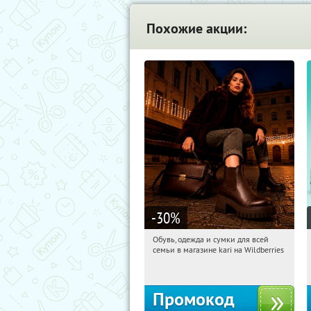
Похожие акции:
-30
%
Обувь, одежда и сумки для всей
19:30:56
Получили:
30
семьи в магазине kari на Wildberries
Россия
Промокод