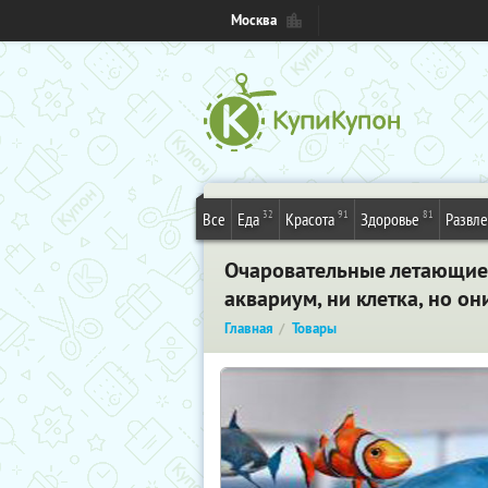
Москва
32
91
81
Все
Еда
Красота
Здоровье
Развл
Очаровательные летающие 
аквариум, ни клетка, но он
Главная
Товары