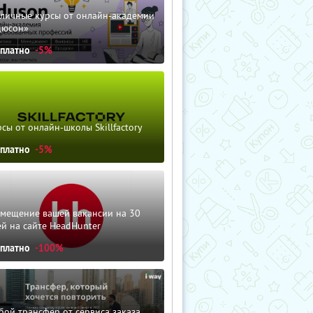
зличные курсы от онлайн-академии
дюсон»
сплатно
-5%
сы от онлайн-школы Skillfactory
сплатно
-5%
змещение вашей вакансии на 30
й на сайте HeadHunter
сплатно
-100%
ой трансфер от сервиса заказа