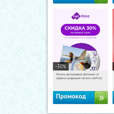
-30
%
Печать фотографий, фотокниг от
19:30:56
Получили:
4
сервиса цифровой печати netPrint
Россия
Промокод