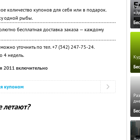
Ра
ое количество купонов для себя или в подарок.
«Э
ку одной рыбы.
Бе
олютно бесплатная доставка заказа — каждому
ожно уточнить по тел. +7 (342) 247-75-24.
о 4 недель.
Кур
Бе
ря 2011 включительно
ся купоном
Ра
дне
е летают?
Бе
Люб