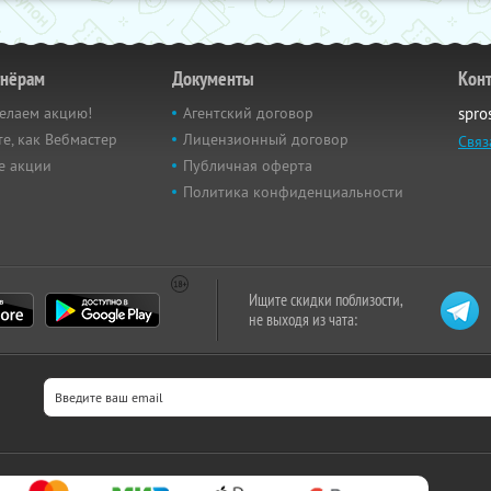
тнёрам
Документы
Кон
елаем акцию!
Агентский договор
spro
е, как Вебмастер
Лицензионный договор
Связ
е акции
Публичная оферта
Политика конфиденциальности
Ищите скидки поблизости,
не выходя из чата: