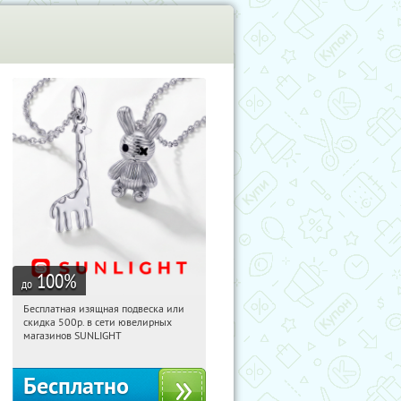
100
%
до
Бесплатная изящная подвеска или
19:30:56
Получили:
73
скидка 500р. в сети ювелирных
Россия
магазинов SUNLIGHT
Бесплатно