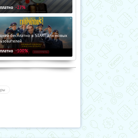
сплатно
-27%
дней бесплатно в START для новых
льзователей
сплатно
-100%
ары