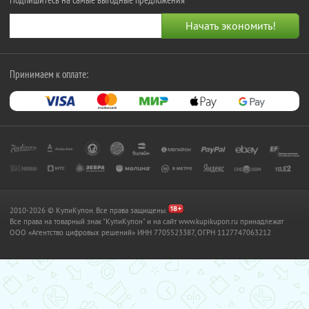
Принимаем к оплате:
2010-2026 © КупиКупон. Все права защищены.
Все права на товарный знак "КупиКупон" и на сайт www.kupikupon.ru принадлежат
OOO «Агентство цифровых решений» ИНН 7705523387, ОГРН 1127747063212