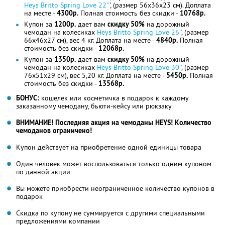
Heys Britto Spring Love 22''
', (размер 56x36x23 см). Доплата
на месте -
4300р.
Полная стоимость без скидки -
10768р.
Купон за
1200р.
дает вам
скидку 50%
на дорожный
чемодан на колесиках
Heys Britto Spring Love 26''
, (размер
66x46x27 см), вес 4 кг. Доплата на месте -
4840р.
Полная
стоимость без скидки -
12068р.
Купон за
1350р.
дает вам
скидку 50%
на дорожный
чемодан на колесиках
Heys Britto Spring Love 30''
, (размер
76x51x29 см), вес 5,20 кг. Доплата на месте -
5450р.
Полная
стоимость без скидки -
13568р.
БОНУС:
кошелек или косметичка в подарок к каждому
заказанному чемодану, бьюти-кейсу или рюкзаку
ВНИМАНИЕ! Последняя акция на чемоданы HEYS! Количество
чемоданов ограничено!
Купон действует на приобретение одной единицы товара
Один человек может воспользоваться только одним купоном
по данной акции
Вы можете приобрести неограниченное количество купонов в
подарок
Скидка по купону не суммируется с другими специальными
предложениями компании