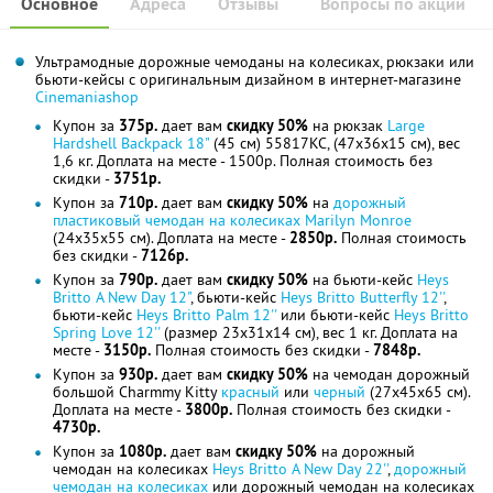
Основное
Адреса
Отзывы
Вопросы по акции
Ультрамодные дорожные чемоданы на колесиках, рюкзаки или
бьюти-кейсы с оригинальным дизайном в интернет-магазине
Cinemaniashop
Купон за
375р.
дает вам
скидку 50%
на рюкзак
Large
Hardshell Backpack 18"
(45 см) 55817KC, (47x36x15 см), вес
1,6 кг. Доплата на месте - 1500р. Полная стоимость без
скидки -
3751р.
Купон за
710р.
дает вам
скидку 50%
на
дорожный
пластиковый чемодан на колесиках Marilyn Monroe
(24x35x55 см). Доплата на месте -
2850р.
Полная стоимость
без скидки -
7126р.
Купон за
790р.
дает вам
скидку 50%
на бьюти-кейс
Heys
Britto A New Day 12"
, бьюти-кейс
Heys Britto Butterfly 12''
,
бьюти-кейс
Heys Britto Palm 12''
или бьюти-кейс
Heys Britto
Spring Love 12''
(размер 23x31x14 см), вес 1 кг. Доплата на
месте -
3150р.
Полная стоимость без скидки -
7848р.
Купон за
930р.
дает вам
скидку 50%
на чемодан дорожный
большой Charmmy Kitty
красный
или
черный
(27x45x65 см).
Доплата на месте -
3800р.
Полная стоимость без скидки -
4730р.
Купон за
1080р.
дает вам
скидку 50%
на дорожный
чемодан на колесиках
Heys Britto A New Day 22''
,
дорожный
чемодан на колесиках
или дорожный чемодан на колесиках