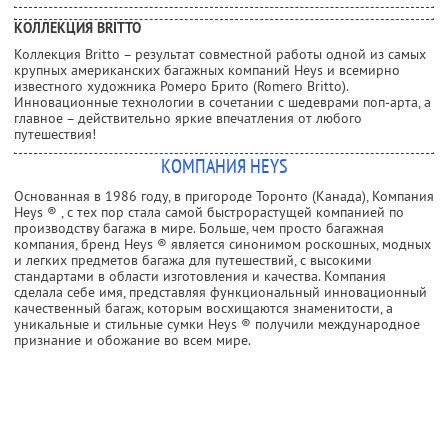
КОЛЛЕКЦИЯ BRITTO
Коллекция Britto – результат совместной работы одной из самых
крупных американских багажных компаний Heys и всемирно
известного художника Ромеро Брито (Romero Britto).
Инновационные технологии в сочетании с шедеврами поп-арта, а
главное – действительно яркие впечатления от любого
путешествия!
КОМПАНИЯ HEYS
Основанная в 1986 году, в пригороде Торонто (Канада), Компания
Heys ® , с тех пор стала самой быстрорастущей компанией по
производству багажа в мире. Больше, чем просто багажная
компания, бренд Heys ® является синонимом роскошных, модных
и легких предметов багажа для путешествий, с высокими
стандартами в области изготовления и качества. Компания
сделала себе имя, представляя функциональный инновационный
качественный багаж, которым восхищаются знаменитости, а
уникальные и стильные сумки Heys ® получили международное
признание и обожание во всем мире.