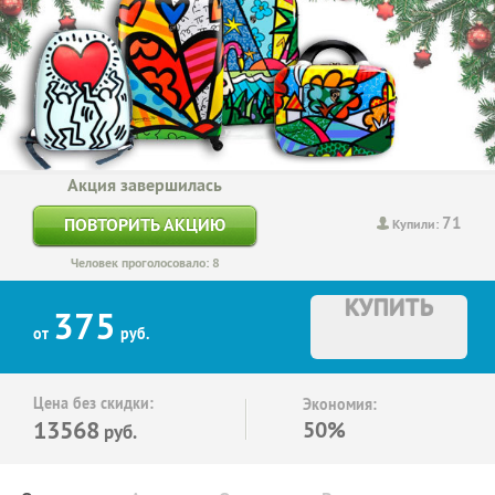
Акция завершилась
71
ПОВТОРИТЬ АКЦИЮ
Купили:
Человек проголосовало: 8
КУПИТЬ
375
от
руб.
Цена без скидки:
Экономия:
13568
50%
руб.