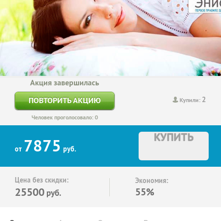
Акция завершилась
2
ПОВТОРИТЬ АКЦИЮ
Купили:
Человек проголосовало: 0
КУПИТЬ
7875
от
руб.
Цена без скидки:
Экономия:
25500
55%
руб.