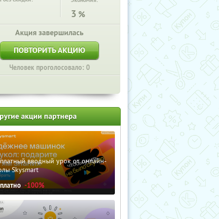
Экономия:
3
%
Акция завершилась
ПОВТОРИТЬ АКЦИЮ
Человек проголосовало: 0
ругие акции партнера
сплатный вводный урок от онлайн-
олы Skysmart
сплатно
-100%