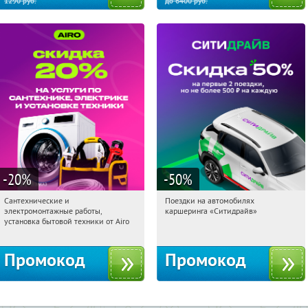
1290
руб.
до
6400
руб.
-20
%
-50
%
Сантехнические и
Поездки на автомобилях
16:38:12
Получили:
10
16:38:12
Получи первым!
электромонтажные работы,
каршеринга «Ситидрайв»
г. Москва
Россия
установка бытовой техники от Airo
Промокод
Промокод