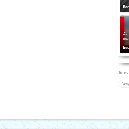
Бе
25 
по
Бе
Теги:
Усл