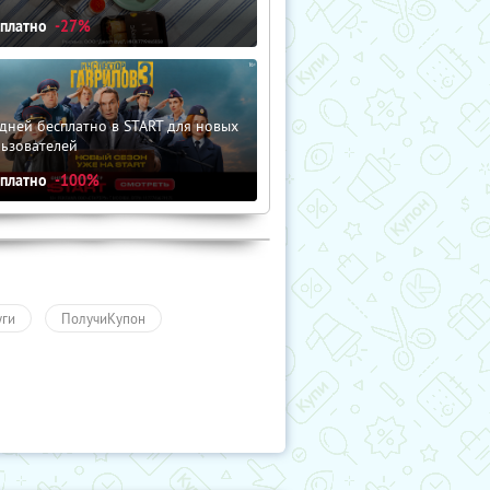
сплатно
-27%
дней бесплатно в START для новых
льзователей
сплатно
-100%
уги
ПолучиКупон