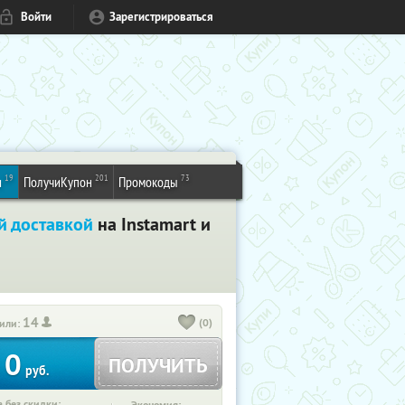
Войти
Зарегистрироваться
19
201
73
и
ПолучиКупон
Промокоды
й доставкой
на Instamart и
14
(0)
или:
0
ПОЛУЧИТЬ
руб.
 без скидки: