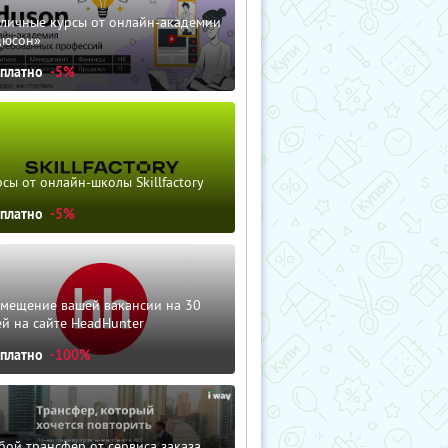
зличные курсы от онлайн-академии
дюсон»
сплатно
-5%
сы от онлайн-школы Skillfactory
сплатно
-5%
змещение вашей вакансии на 30
й на сайте HeadHunter
сплатно
-100%
ой трансфер от сервиса заказа