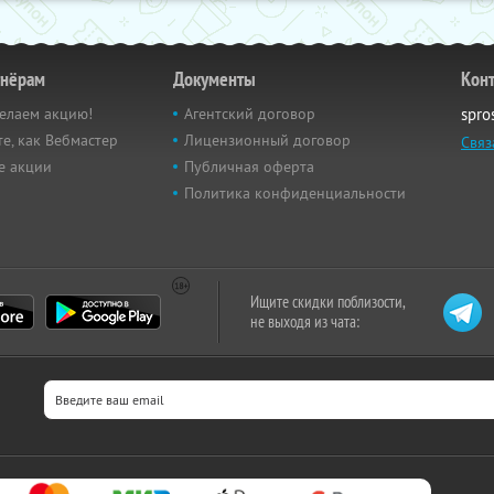
тнёрам
Документы
Кон
елаем акцию!
Агентский договор
spro
е, как Вебмастер
Лицензионный договор
Связ
е акции
Публичная оферта
Политика конфиденциальности
Ищите скидки поблизости,
не выходя из чата: