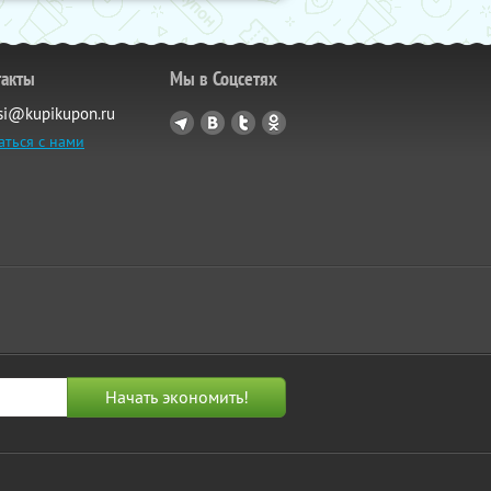
такты
Мы в Соцсетях
si@kupikupon.ru
аться с нами