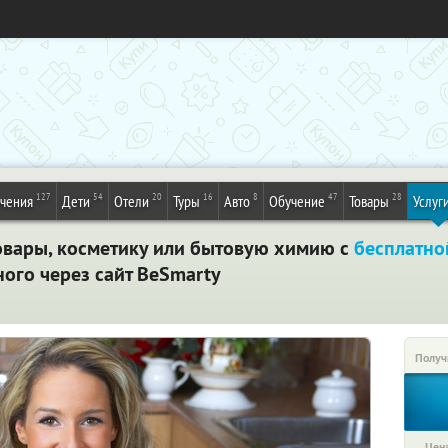
127
54
20
16
8
47
28
ечения
Дети
Отели
Туры
Авто
Обучение
Товары
Услуг
овары, косметику или бытовую химию с
бесплатно
ого через сайт BeSmarty
Получ
Цена