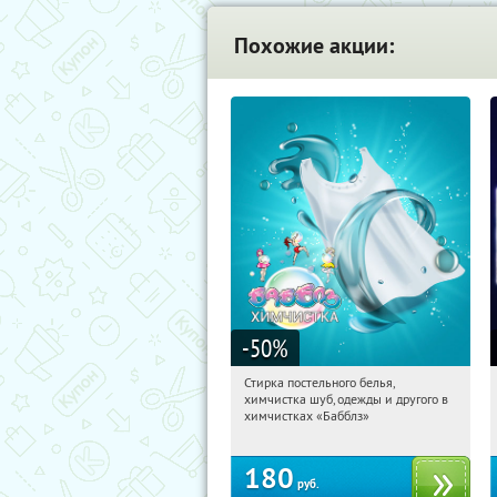
Похожие акции:
-50
%
Стирка постельного белья,
16:38:12
Купили:
70
химчистка шуб, одежды и другого в
Новослободская
Юго-Западная
химчистках «Бабблз»
Профсоюзная
Чертановская
Ясенево
180
руб.