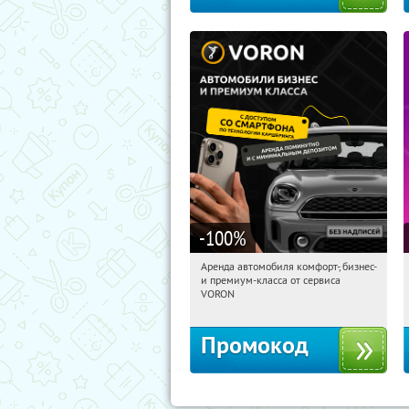
-100
%
Аренда автомобиля комфорт-, бизнес-
16:38:12
Получили:
80
и премиум-класса от сервиса
Автозаводская
VORON
Промокод