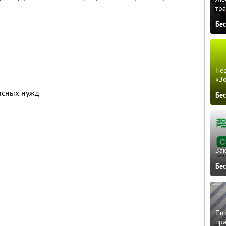
тра
Бе
Пер
«З
исных нужд
Бе
Зак
Бе
Пит
пра