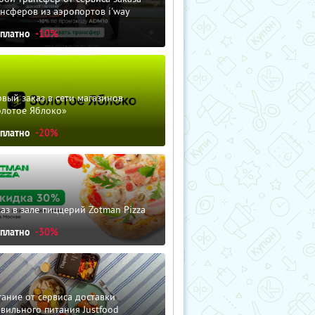
нсферов из аэропортов i'way
сплатно
-10%
вый заказ в сети магазинов
олотое Яблоко»
сплатно
-20%
аз в зале пиццерий Zotman Pizza
сплатно
-30%
ание от сервиса доставки
вильного питания Justfood