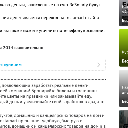
каза деньги, зачисленные на счет BeSmarty, будут
Ра
«Э
ия денег является переход на Instamart с сайта
Бе
 вы также можете уточнить по телефону компании:
ря 2014 включительно
Кур
Бе
ся купоном
, позволяющий заработать реальные деньги,
Ра
воей компании! Бронируйте билеты и гостиницы,
дне
те цветы на праздники или заказывайте еду.
ждый день и увеличивайте свой заработок в два, а то
Бе
дуктов, домашних и канцелярских товаров на дом и
Instamart предлагает удобную, быструю и
уктов, домашних и канцелярских товаров на дом и в
Люб