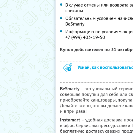
В случае отмены или возврата за
списаны
Обязательным условием начислен
BeSmarty
Информацию по условиям акции
+7 (499) 403-19-50
Купон действителен по 31 октяб
Узнай, как воспользовать
BeSmarty
– это уникальный сервис
совершая покупки для себя или с
приобретайте канцтовары, покупай
Делайте все то, что вы делаете ка
и в три раза!
Instamart
– удобная доставка про
в офис. Сервис экспресс-доставки 
бесплатную доставку свежих прод