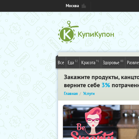
Москва
32
91
80
Все
Еда
Красота
Здоровье
Развл
Закажите продукты, канцт
верните себе
3%
потраченн
Главная
Услуги