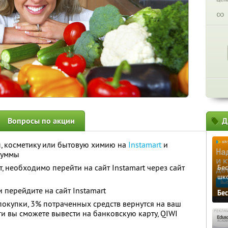
∞
Вопросы по акции
Д
ы, косметику или бытовую химию на
Instamart
и
суммы
т, необходимо перейти на сайт Instamart через сайт
Бе
шк
и перейдите на сайт Instamart
Бе
окупки, 3% потраченных средств вернутся на ваш
ьги вы сможете вывести на банковскую карту, QIWI