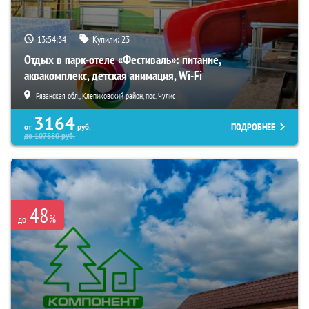
13:54:33
Купили:
23
Отдых в парк-отеле «Фестиваль»: питание,
аквакомплекс, детская анимация, Wi-Fi
Рязанская обл., Клепиковский район, пос. Чулис
3164
ПОДРОБНЕЕ
от
руб.
до
107880
руб.
48
%
до