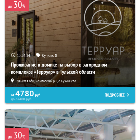
30
%
до
13:54:33
Купили:
8
Проживание в домике на выбор в загородном
комплексе «Терруар» в Тульской области
Тульская обл., Ясногорский р-н, с. Кузмищево
4780
ПОДРОБНЕЕ
от
руб.
до
57400
руб.
30
%
до