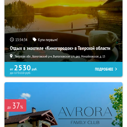
13:54:33
Купи первым!
Отдых в экоотеле «Киногородок» в Тверской области
Тверская обл., Бологовский р-н, Выползовское с/п, дер. Михайловское, д. 15
2530
ПОДРОБНЕЕ
от
руб.
до
173110
руб.
37
%
до