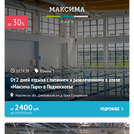
30
%
до
13:54:33
Купили:
1
От 2 дней отдыха с питанием и развлечениями в отеле
«Максима Парк» в Подмосковье
Московская обл., Дмитровский р-н, д. Горки Сухаревские
2400
ПОДРОБНЕЕ
от
руб.
до
103950
руб.