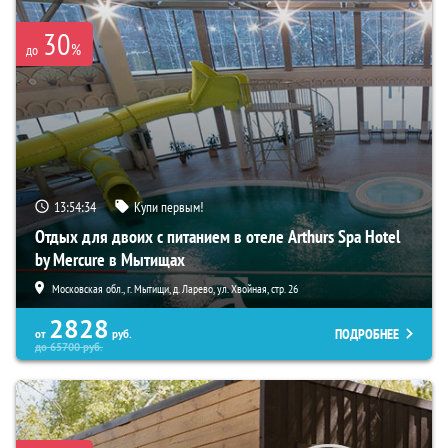
30
%
до
13:54:33
Купи первым!
Отдых для двоих с питанием в отеле Arthurs Spa Hotel
by Mercure в Мытищах
Московская обл., г. Мытищи, д. Ларево, ул. Хвойная, стр. 26
2828
ПОДРОБНЕЕ
от
руб.
до
65700
руб.