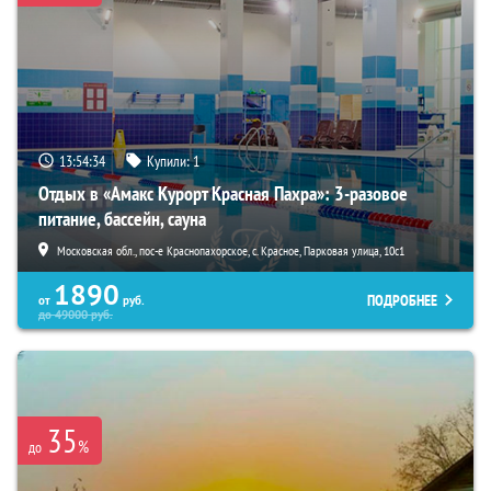
13:54:33
Купили:
1
Отдых в «Амакс Курорт ‎Красная Пахра»: 3-разовое
питание, бассейн, сауна
Московская обл., пос-е Краснопахорское, с. Красное, Парковая улица, 10с1
1890
ПОДРОБНЕЕ
от
руб.
до
49000
руб.
35
%
до