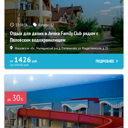
13:54:33
Купили:
12
Отдых для двоих в Avrora Family Club рядом с
Пяловским водохранилищем
Московская обл., Мытищинский р-н, д. Степаньково, ул. Рождественская, д. 25
1426
ПОДРОБНЕЕ
от
руб.
до
60600
руб.
30
%
до