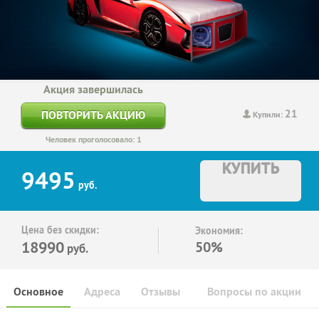
Акция завершилась
21
ПОВТОРИТЬ АКЦИЮ
Купили:
Человек проголосовало: 1
КУПИТЬ
9495
руб.
Цена без скидки:
Экономия:
18990
50%
руб.
Основное
Адреса
Отзывы
Вопросы по акции