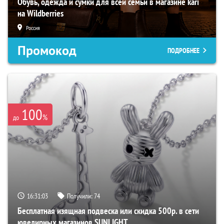
Обувь, одежда и сумки для всей семьи в магазине kari
на Wildberries
Россия
Промокод
ПОДРОБНЕЕ
100
%
до
16:31:02
Получили:
74
Бесплатная изящная подвеска или скидка 500р. в сети
ювелирных магазинов SUNLIGHT