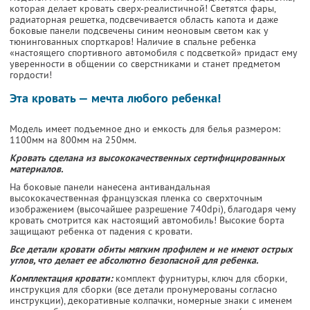
которая делает кровать сверх-реалистичной! Светятся фары,
радиаторная решетка, подсвечивается область капота и даже
боковые панели подсвечены синим неоновым светом как у
тюнингованных спорткаров! Наличие в спальне ребенка
«настоящего спортивного автомобиля с подсветкой» придаст ему
уверенности в общении со сверстниками и станет предметом
гордости!
Эта кровать — мечта любого ребенка!
Модель имеет подъемное дно и емкость для белья размером:
1100мм на 800мм на 250мм.
Кровать сделана из высококачественных сертифицированных
материалов.
На боковые панели нанесена антивандальная
высококачественная французская пленка со сверхточным
изображением (высочайшее разрешение 740dpi), благодаря чему
кровать смотрится как настоящий автомобиль! Высокие борта
защищают ребенка от падения с кровати.
Все детали кровати обиты мягким профилем и не имеют острых
углов, что делает ее абсолютно безопасной для ребенка.
Комплектация кровати:
комплект фурнитуры, ключ для сборки,
инструкция для сборки (все детали пронумерованы согласно
инструкции), декоративные колпачки, номерные знаки с именем