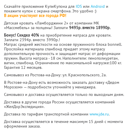
Скачайте приложение КупиКупона для
IOS
или
Android
и
покажите купон с экрана смартфона. Это удобно :)
В акции участвуют все города РФ!
Детская кровать «Ламборджини 2» от компании МК
«Массмебель» за полцены! Заплати
9495р. вместо 18990р.
Бонус! Скидка 40%
на приобретение матраса для кровати.
Заплати 2394р. вместо 3990р.!
Матрас средней жесткости на основе пружинного блока bonnell.
Прослойка материала спанбонд придает этому матрасу
дополнительную прочность и защищает матрас от деформации
пружин. Высота матраса - 18 см. Наполнители: пенополиуретан,
ватин, спанбонд. Ограничение по максимальной нагрузке:100 кг.
Гарантия 12 месяцев.
Самовывоз из Ростова-на-Дону: ул. Краснопольского, 2а.
В Ростове-на-Дону есть возможность заказать доставку «Дедом
Морозом» — подробности уточняйте у менеджера.
Самовывоз и доставка осуществляется только по выходным дням.
Доставка в другие города России осуществляется компанией
«ЖелДорЭкспедиция».
Доставка по тарифам транспортной компании
www.jde.ru
.
Доставка осуществляется в течение максимум 15 дней с момента
оформления заказа.