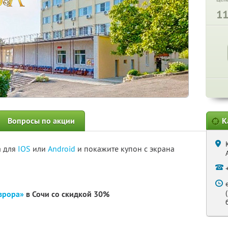
1
Вопросы по акции
К
а для
IOS
или
Android
и покажите купон с экрана
врора»
в Сочи
со скидкой 30%