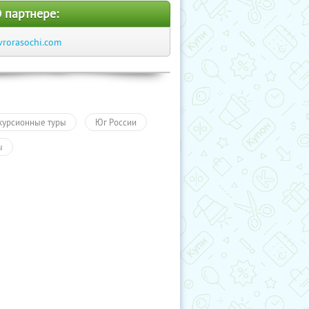
 партнере:
vrorasochi.com
курсионные туры
Юг России
ы