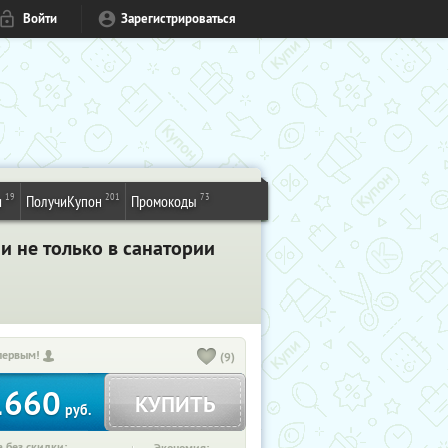
Войти
Зарегистрироваться
19
201
73
и
ПолучиКупон
Промокоды
и не только в санатории
первым!
(9)
1660
КУПИТЬ
руб.
 без скидки: