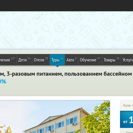
127
54
20
16
8
47
28
ечения
Дети
Отели
Туры
Авто
Обучение
Товары
Услуг
ем, 3-разовым питанием, пользованием бассейном 
0%
Купи 
от
Цена