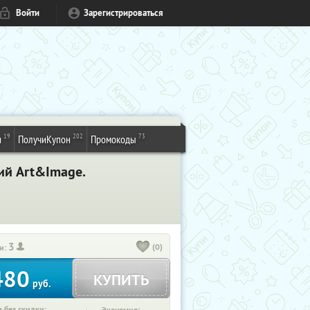
Войти
Зарегистрироваться
19
202
73
и
ПолучиКупон
Промокоды
ий Art&Image.
3
(0)
и:
480
КУПИТЬ
руб.
 без скидки: