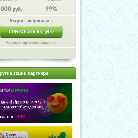
Экономия:
8000
99%
руб.
Акция завершилась
ПОВТОРИТЬ АКЦИЮ
Человек проголосовало: 0
ругие акции партнера
дка 300р. на поездку от
ршеринга «Ситидрайв»
сплатно
-50%