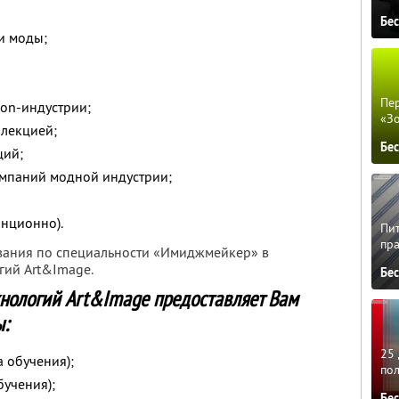
Бе
и моды;
Пер
ion-индустрии;
«З
лекцией;
Бе
ций;
мпаний модной индустрии;
анционно).
Пит
пра
вания по специальности «Имиджмейкер» в
гий Art&Image.
Бе
хнологий Art&Image предоставляет Вам
:
25 
 обучения);
по
бучения);
Бе