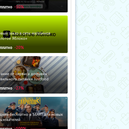
сплатно
-10%
вый заказ в сети магазинов
олотое Яблоко»
сплатно
-20%
ание от сервиса доставки
вильного питания Justfood
сплатно
-27%
дней бесплатно в START для новых
льзователей
сплатно
-100%