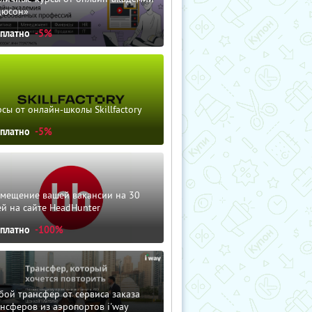
дюсон»
сплатно
-5%
сы от онлайн-школы Skillfactory
сплатно
-5%
змещение вашей вакансии на 30
й на сайте HeadHunter
сплатно
-100%
ой трансфер от сервиса заказа
нсферов из аэропортов i'way