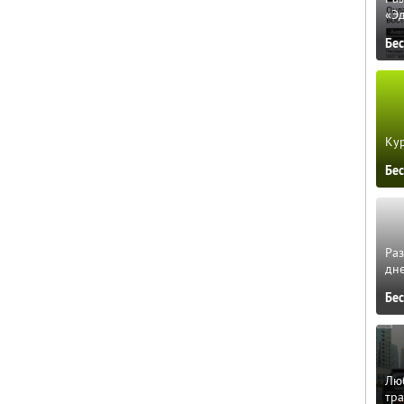
«Э
Бе
Кур
Бе
Ра
дне
Бе
Люб
тра