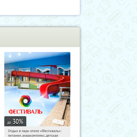
30
%
до
Отдых в парк-отеле «Фестиваль»:
06:24:52
Купили:
25
питание, аквакомплекс, детская