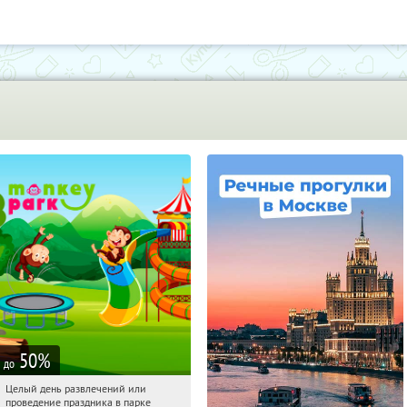
50
%
до
Целый день развлечений или
06:24:52
Купили:
287
проведение праздника в парке