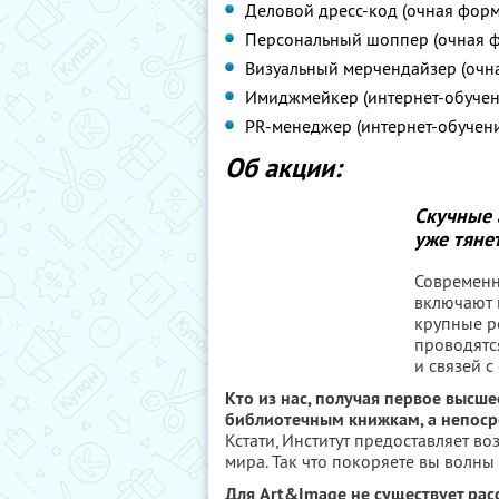
Деловой дресс-код (очная форм
Персональный шоппер (очная ф
Визуальный мерчендайзер (очн
Имиджмейкер (интернет-обучен
PR-менеджер (интернет-обучени
Об акции:
Скучные 
уже тяне
Современн
включают 
крупные р
проводятс
и связей с
Кто из нас, получая первое высше
библиотечным книжкам, а непосре
Кстати, Институт предоставляет в
мира. Так что покоряете вы волны
Для Art&Image не существует рас