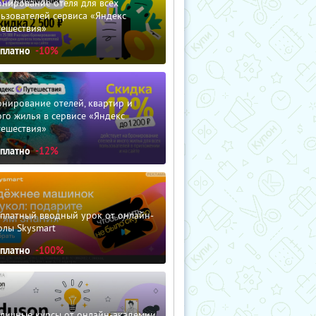
нирование отеля для всех
ьзователей сервиса «Яндекс
тешествия»
сплатно
-10%
нирование отелей, квартир и
го жилья в сервисе «Яндекс
тешествия»
сплатно
-12%
сплатный вводный урок от онлайн-
олы Skysmart
сплатно
-100%
зличные курсы от онлайн-академии