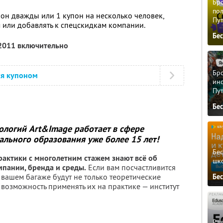
Бро
пол
он дважды или 1 купон на несколько человек,
Пу
 или добавлять к спецскидкам компании.
Бе
 2011 включительно
Бро
ся купоном
ино
Пу
Бе
ологий Art&Image работает в сфере
льного образования уже более 15 лет!
Бе
актики с многолетним стажем знают всё об
шк
пании, бренда и среды.
Если вам посчастливится
в вашем багаже будут не только теоретические
Бе
 возможность применять их на практике — институт
Ра