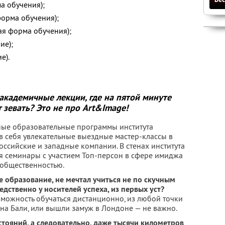
а обучения);
орма обучения);
ая форма обучения);
ие);
е).
академичные лекции, где на пятой минуте
т зевать? Это не про Art&Image!
ые образовательные программы института
в себя увлекательные выездные мастер-классы в
оссийские и западные компании. В стенах института
я семинары с участием Топ-персон в сфере имиджа
 общественностью.
е образование, не мечтал учиться не по скучным
дственно у носителей успеха, из первых уст?
озможность обучаться дистанционно, из любой точки
 на Бали, или вышли замуж в Лондоне — не важно.
стояний, а следовательно, даже тысячи километров