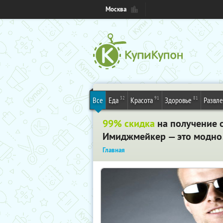
Москва
32
91
81
Все
Еда
Красота
Здоровье
Развл
99% скидка
на получение 
Имиджмейкер — это модно
Главная