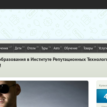
127
54
20
16
8
47
29
ечения
Дети
Отели
Туры
Авто
Обучение
Товары
Услуг
образования в Институте Репутационных Технолог
!
Купил
Цена