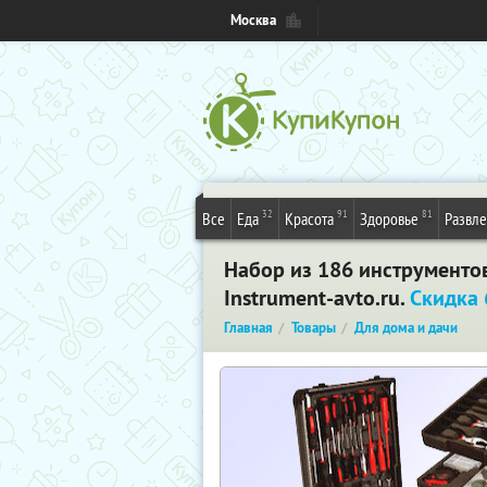
Москва
32
91
81
Все
Еда
Красота
Здоровье
Развл
Набор из 186 инструментов
Instrument-avto.ru.
Скидка
Главная
Товары
Для дома и дачи