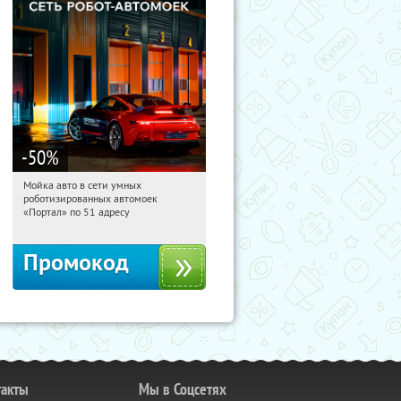
-50
%
Мойка авто в сети умных
15:30:54
Получили:
47
роботизированных автомоек
«Портал» по 51 адресу
Промокод
такты
Мы в Соцсетях