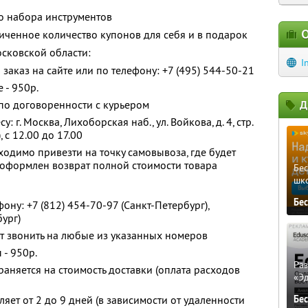
го набора инструментов
О
ченное количество купонов для себя и в подарок
сковской области:
I
аказ на сайте или по телефону: +7 (495) 544-50-21
 - 950р.
по договоренности с курьером
Д
 г. Москва, Лихоборская наб., ул. Войкова, д. 4, стр.
, с 12.00 до 17.00
ходимо привезти на точку самовывоза, где будет
 оформлен возврат полной стоимости товара
Бе
шк
Бе
фону:
+7 (812) 454-70-97 (Санкт-Петербург),
бург)
т звонить на любые из указанных номеров
 - 950р.
Ра
раняется на стоимость доставки (оплата расходов
«Э
яет от 2 до 9 дней (в зависимости от удаленности
Бе