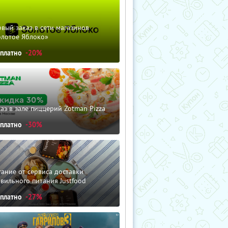
вый заказ в сети магазинов
олотое Яблоко»
сплатно
-20%
аз в зале пиццерий Zotman Pizza
сплатно
-30%
ание от сервиса доставки
вильного питания Justfood
сплатно
-27%