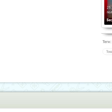
25 
по
Бе
Теги:
Тов