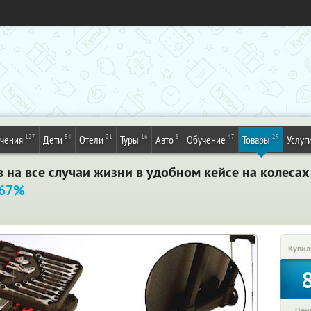
127
54
21
16
8
47
29
ечения
Дети
Отели
Туры
Авто
Обучение
Товары
Услуг
 на все случаи жизни в удобном кейсе на колесах
 67%
Купил
Цена