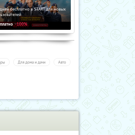
дней бесплатно в START для новых
льзователей
сплатно
-100%
ары
Для дома и дачи
Авто