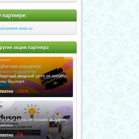
 партнере:
nstrument-avto.ru
ругие акции партнера
сплатный вводный урок от онлайн-
олы Skysmart
сплатно
-100%
зличные курсы от онлайн-академии
дюсон»
сплатно
-5%