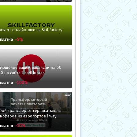
сы от онлайн-школы Skillfactory
сплатно
-5%
змещение вашей вакансии на 30
й на сайте HeadHunter
сплатно
-100%
ой трансфер от сервиса заказа
нсферов из аэропортов i'way
сплатно
-10%