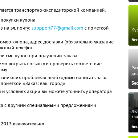
ляется транспортно-экспедиторской компанией.
 покупки купона
 на эл. почту:
suppport77@gmail.com
с пометкой
Кур
Бе
омер купона, адрес доставки (обязательно указание
тактный телефон
и смс-купон при получении заказа
мо вскрыть посылку и проверить соответствие
Ра
ому
дне
озникших проблемах необходимо написать на эл.
 пометкой «Заказ: ваш город»
Бе
и условиях акции вы можете уточнить у оператора
тся с другими специальными предложениями
Люб
тра
я 2013 включительно
Бе