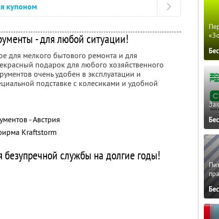
ся купоном
Пер
«З
ументы - для любой ситуации!
Бе
ое для мелкого бытового ремонта и для
рекрасный подарок для любого хозяйственного
рументов очень удобен в эксплуатации и
ециальной подставке с колесиками и удобной
Зак
ментов - Австрия
Бе
фирма Kraftstorm
я безупречной службы на долгие годы!
Пит
пра
Бе