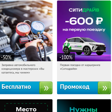
-50
%
-100
%
Заправка автомобильного
Первая поездка от каршеринга
15:30:54
Получили:
19
15:30:54
Получи первым!
кондиционера в мастерских «Вы
«Ситидрайв»
Борисово
Россия
катаетесь, мы чиним»
Бесплатно
Промокод