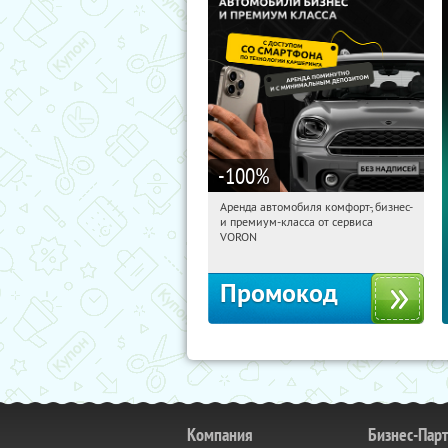
-100
%
Аренда автомобиля комфорт-, бизнес-
15:30:54
Получили:
80
и премиум-класса от сервиса
Автозаводская
VORON
Промокод
Компания
Бизнес-Пар