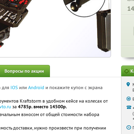
1
Вопросы по акции
К
а для
IOS
или
Android
и покажите купон с экрана
ументов Kraftstorm в удобном кейсе на колесах от
vto.ru
за
4785р. вместо 14500р.
начальным взносом от общей стоимости набора
имость доставки, нужно произвести при получении