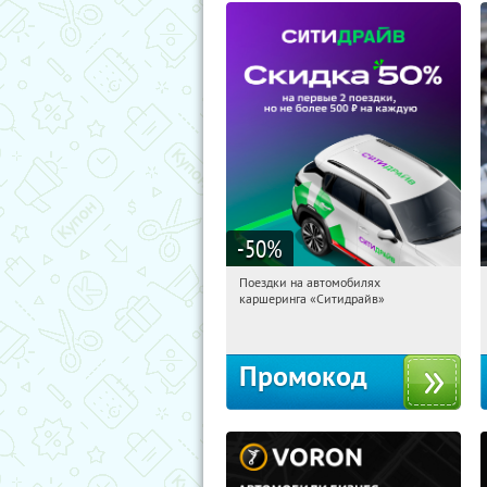
-50
%
Поездки на автомобилях
15:30:54
Получи первым!
каршеринга «Ситидрайв»
Россия
Промокод