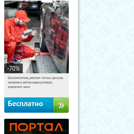
-70
%
Шиномонтаж, ремонт литых дисков,
15:30:54
Получили:
83
заправка автокондиционера,
Борисово
хранение шин
Бесплатно