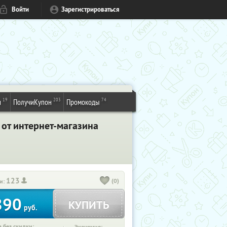
Войти
Зарегистрироваться
19
203
74
и
ПолучиКупон
Промокоды
 от интернет-магазина
123
(0)
и:
890
КУПИТЬ
руб.
 без скидки: