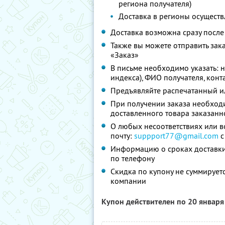
региона получателя)
Доставка в регионы осуществ
Доставка возможна сразу после
Также вы можете отправить заказ
«Заказ»
В письме необходимо указать: н
индекса), ФИО получателя, кон
Предъявляйте распечатанный ил
При получении заказа необходи
доставленного товара заказанн
О любых несоответствиях или в
почту:
suppport77@gmail.com
с
Информацию о сроках доставки 
по телефону
Скидка по купону не суммируе
компании
Купон действителен по 20 январ