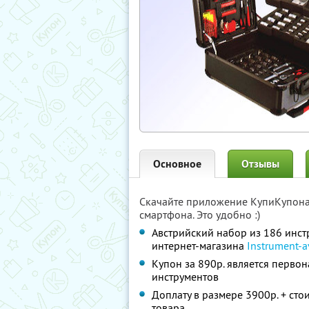
Основное
Отзывы
Скачайте приложение КупиКупон
смартфона. Это удобно :)
Австрийский набор из 186 инстр
интернет-магазина
Instrument-a
Купон за 890р. является перво
инструментов
Доплату в размере 3900р. + сто
товара