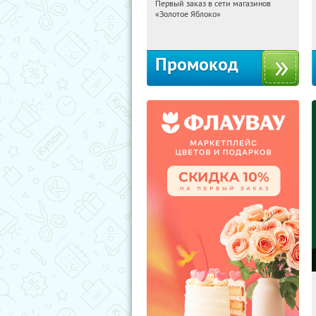
Первый заказ в сети магазинов
19:12:10
Получи первым!
«Золотое Яблоко»
Россия
Промокод