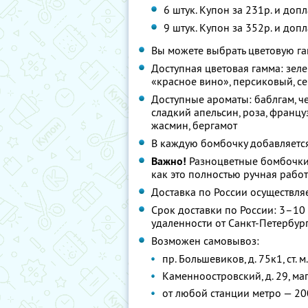
6 штук. Купон за 231р. и доп
9 штук. Купон за 352р. и доп
Вы можете выбрать цветовую га
Доступная цветовая гамма: зел
«красное вино», персиковый, с
Доступные ароматы: баблгам, ч
сладкий апельсин, роза, францу
жасмин, бергамот
В каждую бомбочку добавляется
Важно!
Разноцветные бомбочки м
как это полностью ручная рабо
Доставка по России осуществляе
Срок доставки по России: 3–10 
удаленности от Санкт-Петербург
Возможен самовывоз:
пр. Большевиков, д. 75к1, ст.
Каменноостровский, д. 29, ма
от любой станции метро — 20