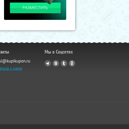
такты
Мы в Соцсетях
si@kupikupon.ru
аться с нами