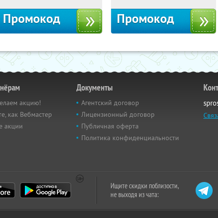
Промокод
Промокод
тнёрам
Документы
Кон
елаем акцию!
Агентский договор
spro
е, как Вебмастер
Лицензионный договор
Связ
е акции
Публичная оферта
Политика конфиденциальности
Ищите скидки поблизости,
не выходя из чата: