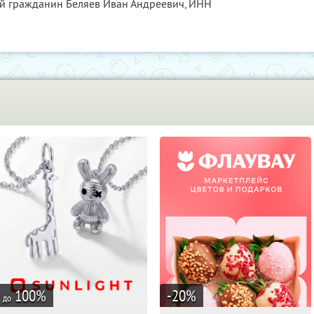
ый гражданин Беляев Иван Андреевич,
ИНН
100
%
-20
%
до