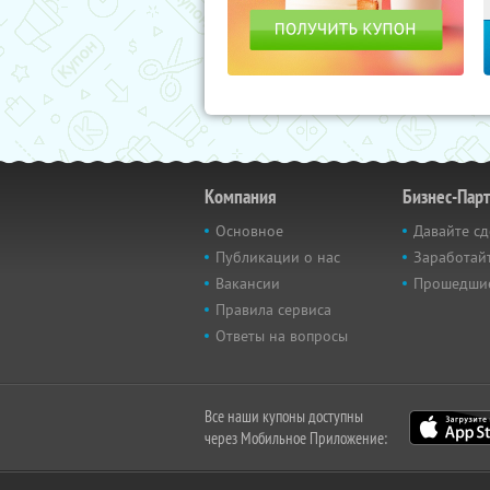
Компания
Бизнес-Пар
Основное
Давайте сд
Публикации о нас
Заработайт
Вакансии
Прошедши
Правила сервиса
Ответы на вопросы
Все наши купоны доступны
через Мобильное Приложение: