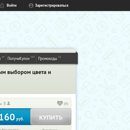
Войти
Зарегистрироваться
19
203
74
и
ПолучиКупон
Промокоды
ым выбором цвета и
5
(0)
и:
160
КУПИТЬ
руб.
 без скидки: