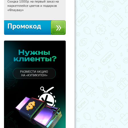
Скидка 1000р. на первый заказ на
19:12:10
Получили:
18
маркетплейсе цветов и подарков
Россия
«Флаувау»
Промокод