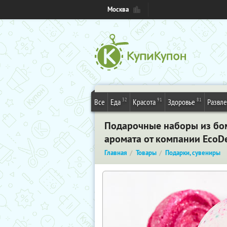
Москва
32
91
81
Все
Еда
Красота
Здоровье
Развл
Подарочные наборы из бом
аромата от компании ЕcoDe
Главная
Товары
Подарки, сувениры