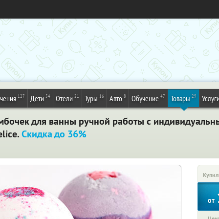
127
54
21
16
8
47
29
ечения
Дети
Отели
Туры
Авто
Обучение
Товары
Услуг
бочек для ванны ручной работы с индивидуальн
lice.
Скидка до 36%
Купил
от
Цена