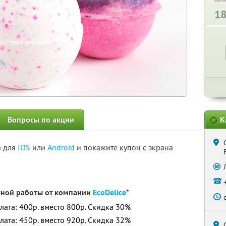
1
Вопросы по акции
К
а для
IOS
или
Android
и покажите купон с экрана
чной работы от компании
ЕcoDelice
*
плата: 400р. вместо 800р. Скидка 30%
плата: 450р. вместо 920р. Скидка 32%