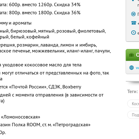
лата: 600р. вместо 1260р. Скидка 34%
лата: 800р. вместо 1800р. Скидка 36%
мму и ароматы
еный, бирюзовый, мятный, розовый, фиолетовый,
ерый, белый, кофейный
ерешня, розмарин, лаванда, лимон и имбирь,
зское печенье, можжевельник, иланг-иланг, пачули,
О
 уходовое кокосовое масло для тела
w
огут отличаться от представленных на фото, так
та
тся «Почтой России», СДЭК, Boxberry
Теги:
дней с момента отправления (в зависимости от
а)
Кос
Под
 м. «Ломоносовская»
газин Полка ROOM, ст. м. «Петроградская»
0р.