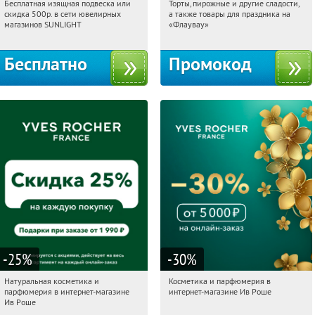
Бесплатная изящная подвеска или
Торты, пирожные и другие сладости,
19:12:10
Получили:
73
19:12:10
Получили:
6
скидка 500р. в сети ювелирных
а также товары для праздника на
Россия
Россия
магазинов SUNLIGHT
«Флаувау»
Бесплатно
Промокод
-25
%
-30
%
Натуральная косметика и
Косметика и парфюмерия в
19:12:10
Получили:
1
19:12:10
Получили:
2
парфюмерия в интернет-магазине
интернет-магазине Ив Роше
Россия
Россия
Ив Роше