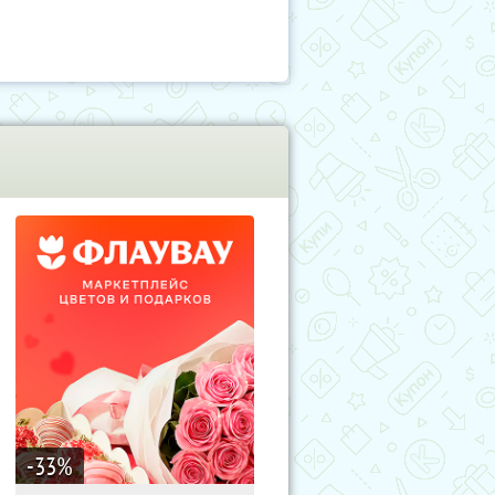
-33
%