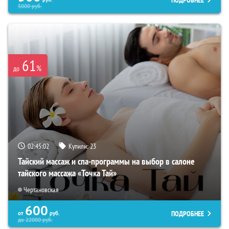
5000
руб.
61
%
до
02:45:00
Купили:
23
Тайский массаж и спа-программы на выбор в салоне
тайского массажа «Точка Тай»
Чертановская
600
ПОДРОБНЕЕ
от
руб.
до
22000
руб.