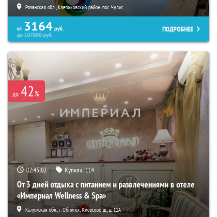
Рязанская обл., Клепиковский район, пос. Чулис
3164
ПОДРОБНЕЕ
от
руб.
до
107880
руб.
42
%
до
02:45:00
Купили:
114
От 3 дней отдыха с питанием и развлечениями в отеле
«Империал Wellness & Spa»
Калужская обл., г. Обнинск, Киевское ш., д. 11А