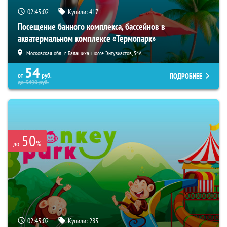
02:45:00
Купили:
417
Посещение банного комплекса, бассейнов в
акватермальном комплексе «Термопарк»
Московская обл., г. Балашиха, шоссе Энтузиастов, 54А
54
ПОДРОБНЕЕ
от
руб.
до
3490
руб.
50
%
до
02:45:00
Купили:
285