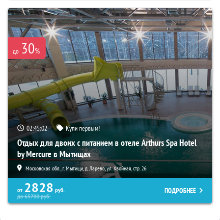
30
%
до
02:45:00
Купи первым!
Отдых для двоих с питанием в отеле Arthurs Spa Hotel
by Mercure в Мытищах
Московская обл., г. Мытищи, д. Ларево, ул. Хвойная, стр. 26
2828
ПОДРОБНЕЕ
от
руб.
до
65700
руб.