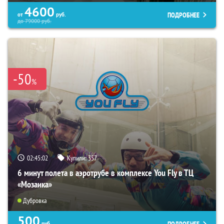
4600
ПОДРОБНЕЕ
от
руб.
до
79000
руб.
-50
%
02:45:00
Купили:
357
6 минут полета в аэротрубе в комплексе You Fly в ТЦ
«Мозаика»
Дубровка
500
ПОДРОБНЕЕ
руб.