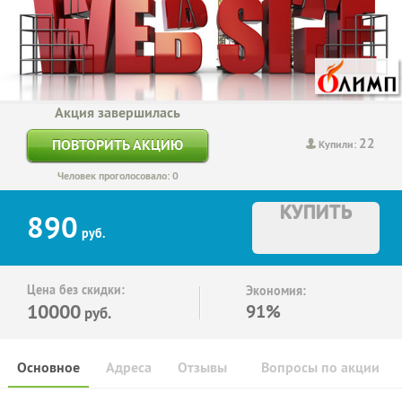
Акция завершилась
22
ПОВТОРИТЬ АКЦИЮ
Купили:
Человек проголосовало: 0
КУПИТЬ
890
руб.
Цена без скидки:
Экономия:
10000
91%
руб.
Основное
Адреса
Отзывы
Вопросы по акции