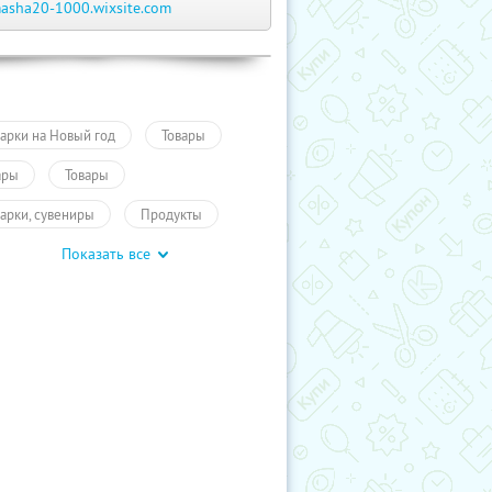
asha20-1000.wixsite.com
арки на Новый год
Товары
ары
Товары
арки, сувениры
Продукты
Показать все