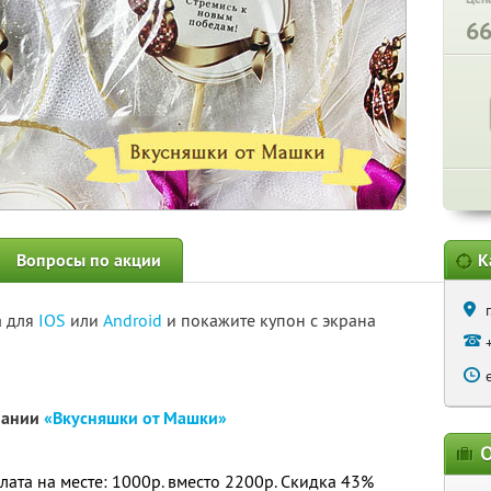
6
Вопросы по акции
К
а для
IOS
или
Android
и покажите купон с экрана
пании
«Вкусняшки от Машки»
О
плата на месте: 1000р. вместо 2200р. Скидка 43%