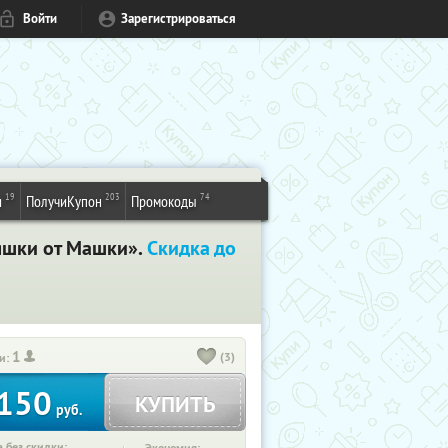
Войти
Зарегистрироваться
19
203
74
и
ПолучиКупон
Промокоды
яшки от Машки».
Скидка до
1
(3)
и:
150
КУПИТЬ
руб.
 без скидки: