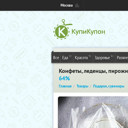
Москва
32
91
81
Все
Еда
Красота
Здоровье
Развл
Конфеты, леденцы, пирожн
64%
Главная
Товары
Подарки, сувениры