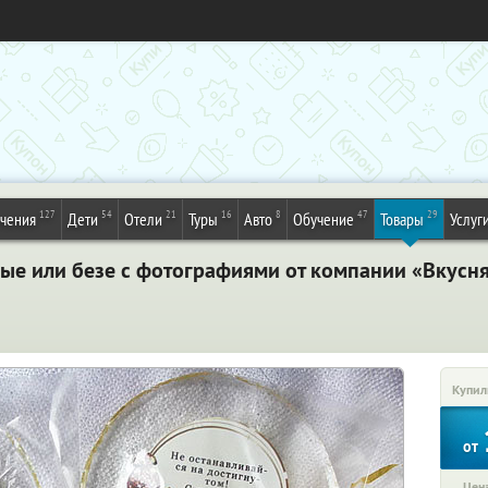
127
54
21
16
8
47
29
ечения
Дети
Отели
Туры
Авто
Обучение
Товары
Услуг
ые или безе с фотографиями от компании «Вкусн
Купил
от
Цена