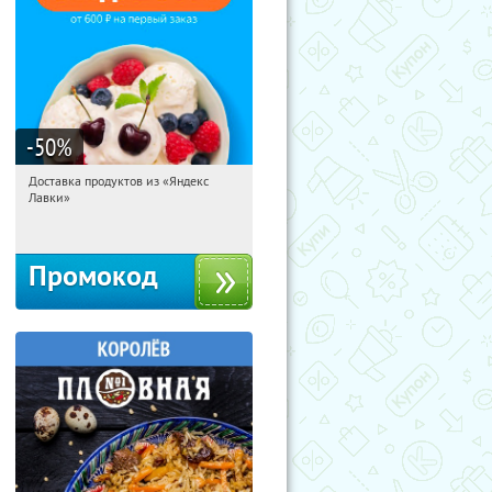
-50
%
Доставка продуктов из «Яндекс
01:40:39
Получили:
5
Лавки»
Россия
Промокод