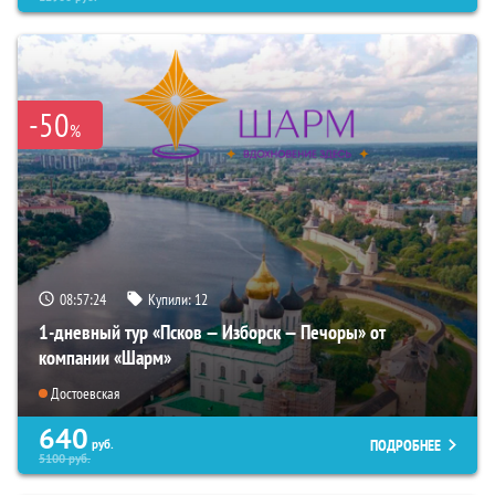
-50
%
08:57:22
Купили:
12
1-дневный тур «Псков — Изборск — Печоры» от
компании «Шарм»
Достоевская
640
ПОДРОБНЕЕ
руб.
5100
руб.