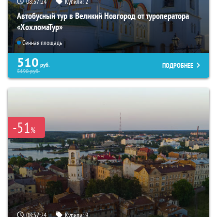
08:57:22
Купили:
2
Автобусный тур в Великий Новгород от туроператора
«ХохломаТур»
Сенная площадь
510
ПОДРОБНЕЕ
руб.
5190
руб.
-51
%
08:57:22
Купили:
9