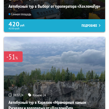
Автобусный тур в Выборг от туроператора «ХохломаТур»
Сенная площадь
420
ПОДРОБНЕЕ
руб.
4230
руб.
-51
%
08:57:22
Купили:
24
Автобусный тур в Карелию «Мраморный каньон
Рускеала и водопады» от «ХохломаТур»