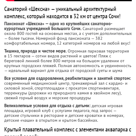
Санаторий «Шексна» — уникальный архитектурный
комплекс, который находится в 32 км от центра Сочи!
Пансионат «Шексна» — одно из крупнейших санаторно-
курортных учреждений Большого Сочи.
Санаторий размещает
около 800 гостей на основных местах, а с учетом дополнительных
— более тысячи. Номерной фонд пансионата — 382
комфортабельных номера, 12 категорий номеров на любой вкус!
Тишина, природа и чистое море.
Огромная парковая территория
в 15 гектаров — сотни видов растений и цветов! Пляж с
береговой линией более 800 метров на большом удалении от
крупных городских пляжей. Полная автономность и уединенность
— идеальный вариант для отдыха от городской суеты и шума
Все условия для оздоровления, реабилитации и занятий спортом:
современный медицинский центр, тренажерный зал с кардио- и
силовой зоной, спортплощадки с прокатом спортинвентаря,
терренкуры (дорожки из природного камня в хвойном лесу),
свежий горный воздух и морские процедуры
Великолепные условия для отдыха с детьми:
детская игровая
площадка, игровой клуб с услугами педагога, под запрос —
детские стульчики в ресторане и детские кроватки в номерах,
детские «чаши» в открытом и крытом бассейнах.
Крытый плавательный комплекс с элементами аквапарка с