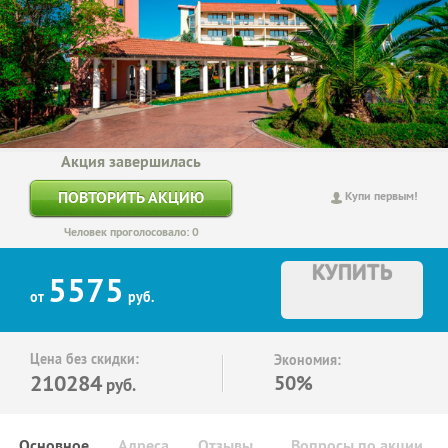
Акция завершилась
ПОВТОРИТЬ АКЦИЮ
Купи первым!
Человек проголосовало: 0
КУПИТЬ
5575
от
руб.
Цена без скидки:
Экономия:
210284
50%
руб.
Основное
Адреса
Отзывы
Вопросы по акции