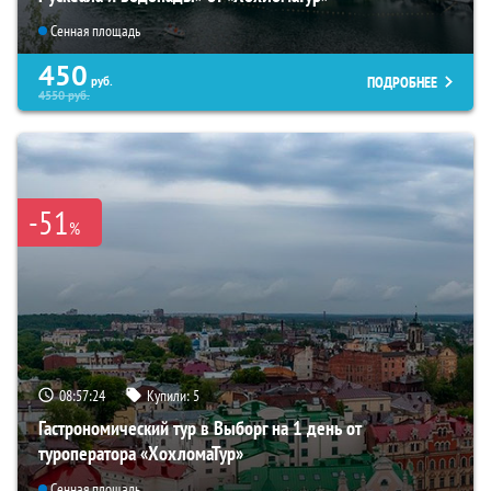
Сенная площадь
450
ПОДРОБНЕЕ
руб.
4550
руб.
-51
%
08:57:22
Купили:
5
Гастрономический тур в Выборг на 1 день от
туроператора «ХохломаТур»
Сенная площадь