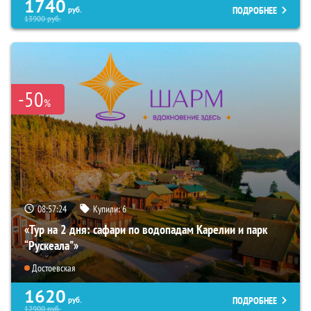
1740
ПОДРОБНЕЕ
руб.
13900
руб.
-50
%
08:57:22
Купили:
6
«Тур на 2 дня: сафари по водопадам Карелии и парк
“Рускеала"»
Достоевская
1620
ПОДРОБНЕЕ
руб.
12900
руб.