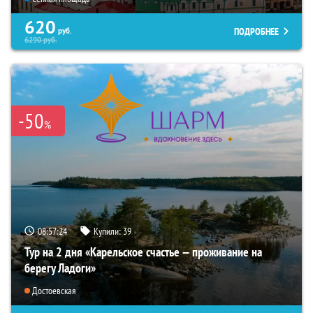
620
ПОДРОБНЕЕ
руб.
6290
руб.
-50
%
08:57:22
Купили:
39
Тур на 2 дня «Карельское счастье — проживание на
берегу Ладоги»
Достоевская