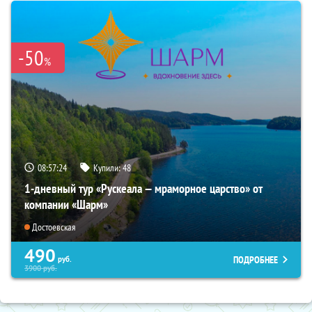
-50
%
08:57:22
Купили:
48
1-дневный тур «Рускеала — мраморное царство» от
компании «Шарм»
Достоевская
490
ПОДРОБНЕЕ
руб.
3900
руб.