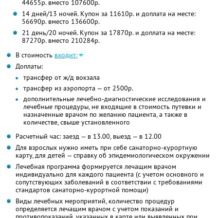
44655р. вместо 107600р.
14 дней/13 ночей. Купон за 11610р. и доплата на месте:
56690р. вместо 136600р.
21 день/20 ночей. Купон за 17870р. и доплата на месте:
87270р. вместо 210284р.
В стоимость
входит:
Доплаты:
трансфер от ж/д вокзала
трансфер из аэропорта — от 2500р.
дополнительные лечебно-диагностические исследования и
лечебные процедуры, не входящие в стоимость путевки и
назначенные врачом по желанию пациента, а также в
количестве, свыше установленного
Расчетный час: заезд — в 13.00, выезд — в 12.00
Для взрослых нужно иметь при себе санаторно-курортную
карту, для детей — справку об эпидемиологическом окружении
Лечебная программа формируется лечащим врачом
индивидуально для каждого пациента (с учетом основного и
сопутствующих заболеваний в соответствии с требованиями
стандартов санаторно-курортной помощи)
Виды лечебных мероприятий, количество процедур
определяется лечащим врачом с учетом показаний и
противопоказаний, указанных в карте или выявленных при