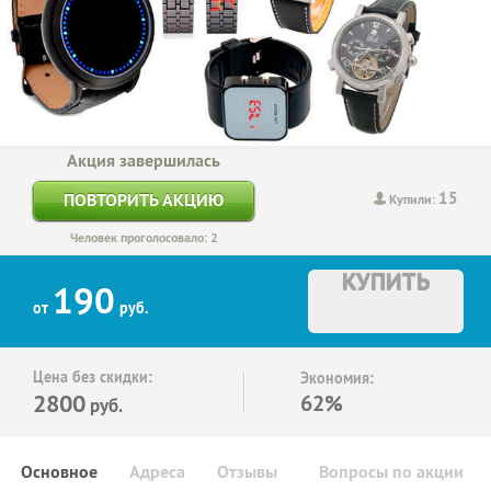
Акция завершилась
15
ПОВТОРИТЬ АКЦИЮ
Купили:
Человек проголосовало: 2
КУПИТЬ
190
от
руб.
Цена без скидки:
Экономия:
2800
62%
руб.
Основное
Адреса
Отзывы
Вопросы по акции