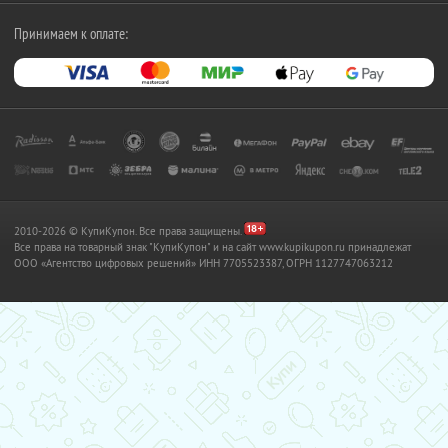
Принимаем к оплате:
2010-2026 © КупиКупон. Все права защищены.
Все права на товарный знак "КупиКупон" и на сайт www.kupikupon.ru принадлежат
OOO «Агентство цифровых решений» ИНН 7705523387, ОГРН 1127747063212