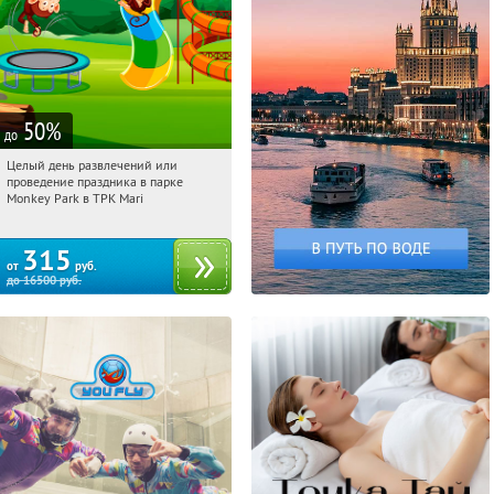
50
%
до
Целый день развлечений или
13:23:06
Купили:
287
проведение праздника в парке
Братиславская
Monkey Park в ТРК Mari
315
от
руб.
до
16500
руб.