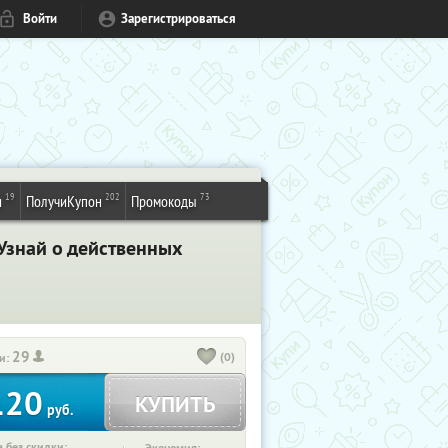
Войти
Зарегистрироваться
19
202
73
и
ПолучиКупон
Промокоды
Узнай о действенных
29
(0)
и:
120
КУПИТЬ
руб.
 без скидки: