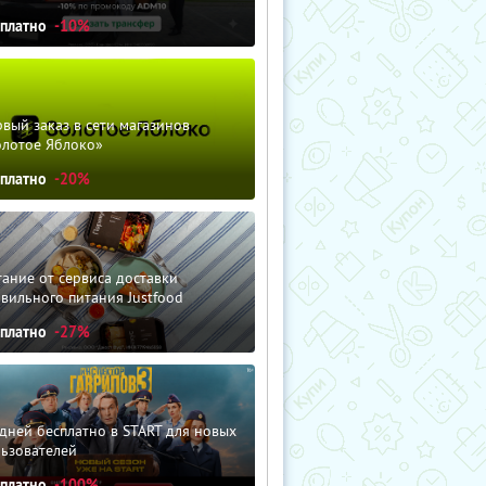
сплатно
-10%
вый заказ в сети магазинов
олотое Яблоко»
сплатно
-20%
ание от сервиса доставки
вильного питания Justfood
сплатно
-27%
дней бесплатно в START для новых
льзователей
сплатно
-100%