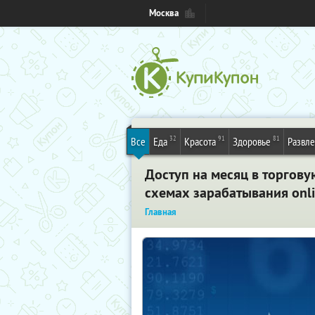
Москва
32
91
81
Все
Еда
Красота
Здоровье
Развл
Доступ на месяц в торгов
схемах зарабатывания onl
Главная