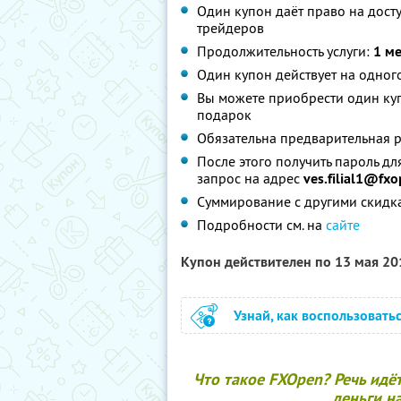
Один купон даёт право на дост
трейдеров
Продолжительность услуги:
1 м
Один купон действует на одног
Вы можете приобрести один куп
подарок
Обязательна предварительная р
После этого получить пароль д
запрос на адрес
ves.filial1@fxo
Суммирование с другими скидк
Подробности см. на
сайте
Купон действителен по 13 мая 2
Узнай, как воспользовать
Что такое FXOpen? Речь идё
деньги на