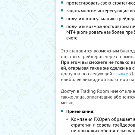
протестировать свою стратегию;
задать многие интересующие во
получить консультацию трейдера
получить возможность автоматич
MT4 (копировать наиболее при
счете.
Это становится возможным благод
опытных трейдеров через терминал
При этом вы сможете не только на
ей, открывая такие же сделки на 
доступна по следующей
ссылке
. Д
наиболее ликвидной валютной па
Доступ в Trading Room имеют кл
также лица, оплатившие абонентск
месяц.
Примечания
:
Компания FXOpen обращает вн
стратегии и советы трейдеро
ни при каких обстоятельства