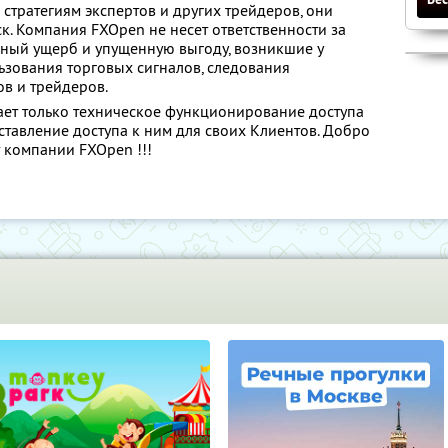
я стратегиям экспертов и других трейдеров, они
ск. Компания FXOpen не несет ответственности за
ьный ущерб и упущенную выгоду, возникшие у
льзования торговых сигналов, следования
ов и трейдеров.
ет только техническое функционирование доступа
ставление доступа к ним для своих Клиентов. Добро
т компании FXOpen !!!