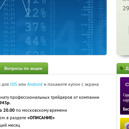
2
Вопросы по акции
Д
а для
IOS
или
Android
и покажите купон с экрана
Ски
мнату профессиональных трейдеров от компании
ка
943р.
Бе
о 20.00
по московскому времени
см. в разделе
«ОПИСАНИЕ»
щий месяц