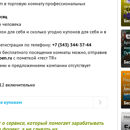
Бро
уп в торговую комнату профессиональных
пол
Пу
есяц
Бе
о человека
он для себя и сколько угодно купонов для себя и в
Бро
егистрация по телефону:
+7 (343) 344-37-44
ино
ля бесплатного посещения комнаты можно, отправив
Пу
pen.ru
с пометкой «тест TR»
Бе
ами и предложениями компании отсутствует
012 включительно
Бе
шк
ся купоном
Бе
т о сервисе, который помогает зарабатывать
 форекс, а не сливать их.
Ра