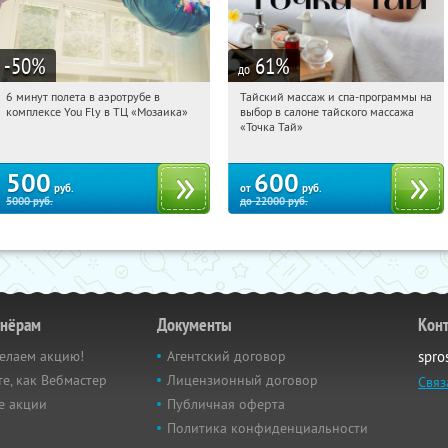
-50
%
61
%
до
6 минут полета в аэротрубе в
Тайский массаж и спа-программы на
13:23:06
Купили:
358
13:23:06
Купили:
23
комплексе You Fly в ТЦ «Мозаика»
выбор в салоне тайского массажа
Дубровка
Чертановская
«Точка Тай»
500
600
руб.
от
руб.
5000
руб.
до
22000
руб.
тнёрам
Документы
Кон
елаем акцию!
Агентский договор
spro
е, как Вебмастер
Лицензионный договор
Связ
е акции
Публичная оферта
Политика конфиденциальности