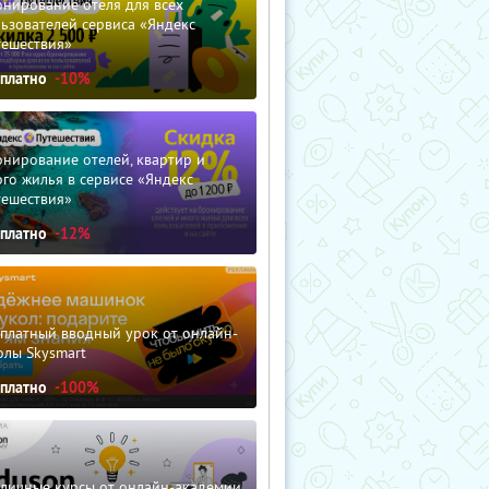
нирование отеля для всех
ьзователей сервиса «Яндекс
тешествия»
сплатно
-10%
нирование отелей, квартир и
го жилья в сервисе «Яндекс
тешествия»
сплатно
-12%
сплатный вводный урок от онлайн-
олы Skysmart
сплатно
-100%
зличные курсы от онлайн-академии