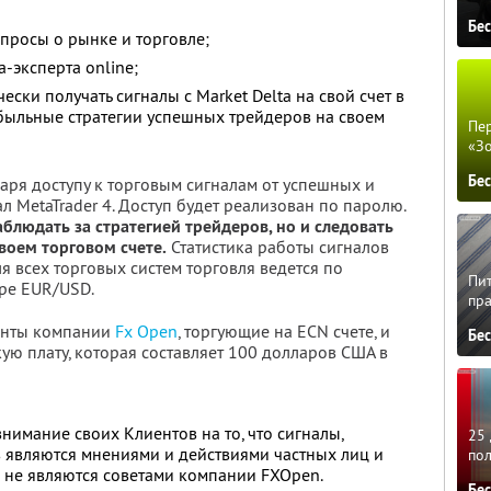
Бе
просы о рынке и торговле;
-эксперта online;
ески получать сигналы с Market Delta на свой счет в
быльные стратегии успешных трейдеров на своем
Пер
«З
Бе
аря доступу к торговым сигналам от успешных и
 MetaTrader 4. Доступ будет реализован по паролю.
блюдать за стратегией трейдеров, но и следовать
своем торговом счете.
Статистика работы сигналов
ля всех торговых систем торговля ведется по
Пит
ре EUR/USD.
пра
иенты компании
Fx Open
, торгующие на ECN счете, и
Бе
ую плату, которая составляет 100 долларов США в
имание своих Клиентов на то, что сигналы,
25 
в являются мнениями и действиями частных лиц и
по
х не являются советами компании FXOpen.
Бе