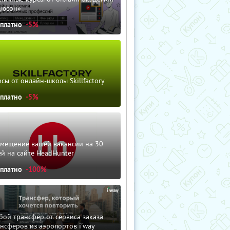
дюсон»
сплатно
-5%
сы от онлайн-школы Skillfactory
сплатно
-5%
змещение вашей вакансии на 30
й на сайте HeadHunter
сплатно
-100%
ой трансфер от сервиса заказа
нсферов из аэропортов i'way