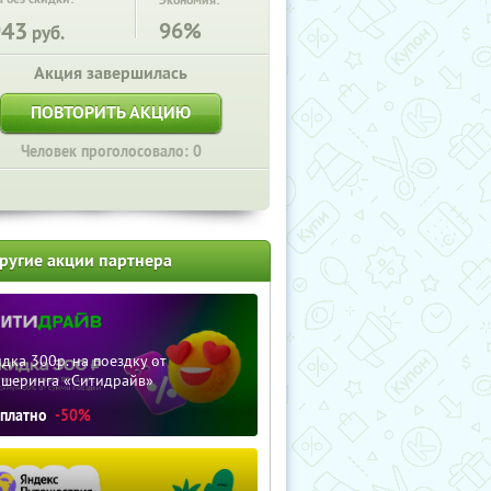
Экономия:
943
96%
руб.
Акция завершилась
ПОВТОРИТЬ АКЦИЮ
Человек проголосовало: 0
ругие акции партнера
дка 300р. на поездку от
ршеринга «Ситидрайв»
сплатно
-50%