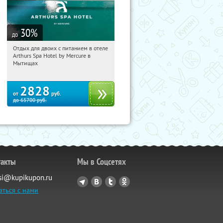
30
%
до
Отдых для двоих с питанием в отеле
13:23:06
Купи первым!
Arthurs Spa Hotel by Mercure в
Московская обл., г. Мытищи, д.
Мытищах
Ларево, ул. Хвойная, стр. 26
2828
от
руб.
до
65700
руб.
такты
Мы в Соцсетях
si@kupikupon.ru
аться с нами