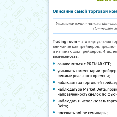
Описание самой торговой ко
Уважаемые дамы и господа. Компани
Приглашаем вс
Trading room
– это виртуальная то
внимание как трейдеров, предпоч
и начинающих трейдеров. Итак, те
возможность
:
ознакомиться с PREMARKET;
услышать комментарии трейдеро
режиме реального времени;
наблюдать за торговлей трейдер
наблюдать за Market Delta, поз
направленность сделок по фью
наблюдать и использовать торг
Delta;
посещать online семинары;