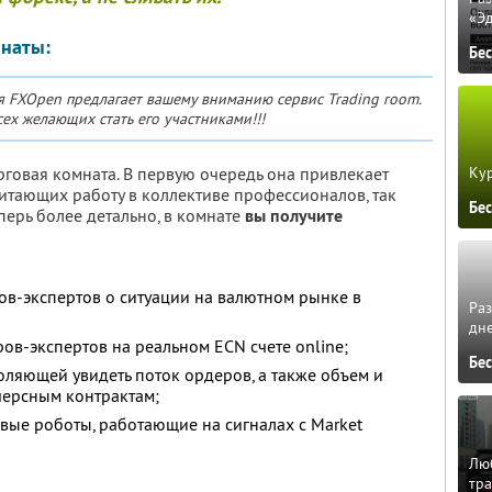
«Э
мнаты:
Бе
я FXOpen предлагает вашему вниманию сервис Trading room.
ех желающих стать его участниками!!!
рговая комната. В первую очередь она привлекает
Кур
итающих работу в коллективе профессионалов, так
Бе
перь более детально, в комнате
вы получите
в-экспертов о ситуации на валютном рынке в
Ра
дне
ов-экспертов на реальном ECN счете online;
Бе
воляющей увидеть поток ордеров, а также объем и
черсным контрактам;
овые роботы, работающие на сигналах с Market
Люб
тра