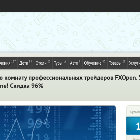
127
54
20
16
8
47
29
ечения
Дети
Отели
Туры
Авто
Обучение
Товары
Услуг
ую комнату профессиональных трейдеров FXOpen. 
ine! Скидка 96%
Купил
Цена