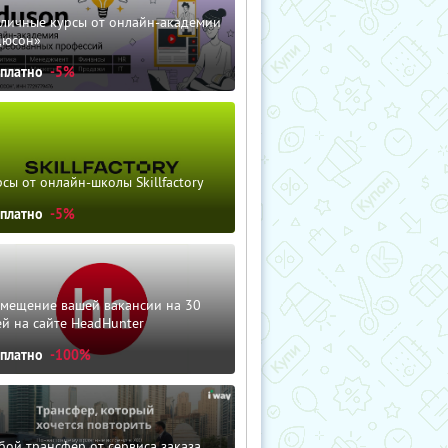
зличные курсы от онлайн-академии
дюсон»
сплатно
-5%
сы от онлайн-школы Skillfactory
сплатно
-5%
змещение вашей вакансии на 30
й на сайте HeadHunter
сплатно
-100%
ой трансфер от сервиса заказа