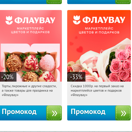
-20
%
-33
%
Торты, пирожные и другие сладости,
Скидка 1000р. на первый заказ на
16:35:38
Получили:
6
16:35:38
Получили:
18
а также товары для праздника на
маркетплейсе цветов и подарков
Россия
Россия
«Флаувау»
«Флаувау»
Промокод
Промокод