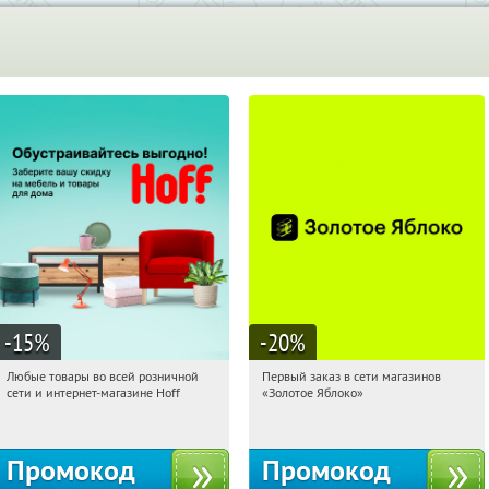
-15
%
-20
%
Любые товары во всей розничной
Первый заказ в сети магазинов
16:35:38
Получили:
83
16:35:38
Получи первым!
сети и интернет-магазине Hoff
«Золотое Яблоко»
Москва, 1-й Волоколамский проезд,
Россия
10с1
Промокод
Промокод