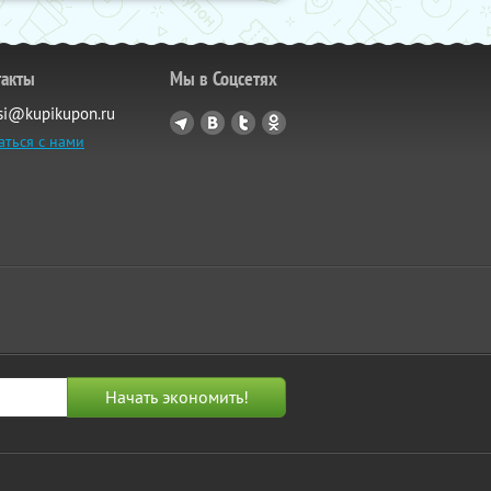
такты
Мы в Соцсетях
si@kupikupon.ru
аться с нами