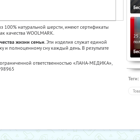
Бе
з 100% натуральной шерсти, имеют сертификаты
нак качества WOOLMARK.
25 
по
чества жизни семьи
. Эти изделия служат единой
у и полноценному сну каждый день. В результате
Бе
с ограниченной ответственностью «ЛАНА-МЕДИКА»,
798965
Теги:
Тов