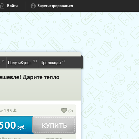
Войти
Зарегистрироваться
19
201
73
и
ПолучиКупон
Промокоды
ешевле! Дарите тепло
193
(0)
и:
500
КУПИТЬ
руб.
 без скидки: