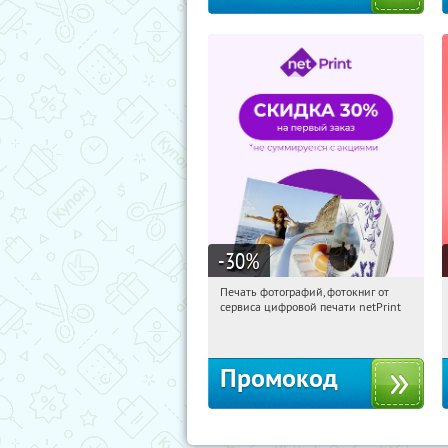
-30
%
Печать фотографий, фотокниг от
16:35:38
Получили:
4
сервиса цифровой печати netPrint
Россия
Промокод