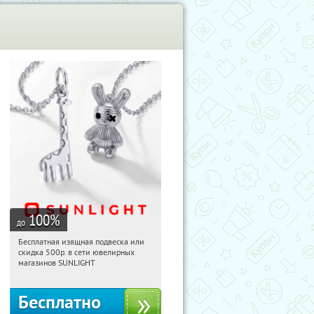
100
%
до
Бесплатная изящная подвеска или
16:35:38
Получили:
73
скидка 500р. в сети ювелирных
Россия
магазинов SUNLIGHT
Бесплатно