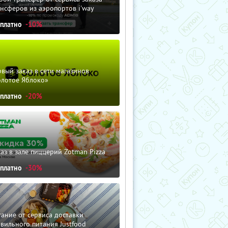
нсферов из аэропортов i'way
сплатно
-10%
вый заказ в сети магазинов
олотое Яблоко»
сплатно
-20%
аз в зале пиццерий Zotman Pizza
сплатно
-30%
ание от сервиса доставки
вильного питания Justfood