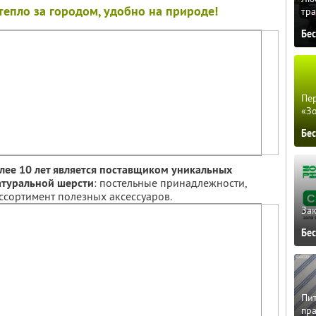
тепло за городом, удобно на природе!
тра
Бе
Пер
«З
Бе
лее 10 лет является поставщиком уникальных
атуральной шерсти
: постельные принадлежности,
ссортимент полезных аксессуаров.
Зак
Бе
Пит
пра