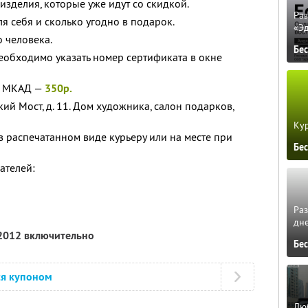
изделия, которые уже идут со скидкой.
Ра
я себя и сколько угодно в подарок.
«Э
 человека.
Бе
необходимо указать номер сертификата в окне
х МКАД —
350р.
кий Мост, д. 11. Дом художника, салон подарков,
Кур
 распечатанном виде курьеру или на месте при
Бе
ателей:
Ра
дне
 2012 включительно
Бе
ся купоном
Люб