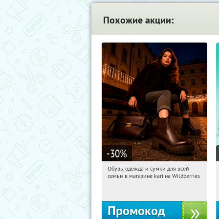
Похожие акции:
-30
%
Обувь, одежда и сумки для всей
16:35:38
Получи первым!
семьи в магазине kari на Wildberries
Россия
Промокод