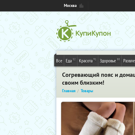
Москва
32
91
80
Все
Еда
Красота
Здоровье
Развл
Cогревающий пояс и домаш
своим близким!
Главная
Товары