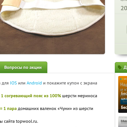
2
Вопросы по акции
Д
а для
IOS
или
Android
и покажите купон с экрана
Бе
= 1 согревающий пояс из 100%
шерсти мериноса
шк
Бе
 = 1 пара
домашних валенок «Чуни» из шерсти
ы сайта topwool.ru.