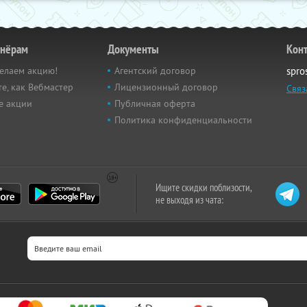
тнёрам
Документы
Кон
елаем акцию!
Агентский договор
spro
е, как Вебмастер
Лицензионный договор
Связ
е акции
Публичная оферта
Политика конфиденциальности
Ищите скидки поблизости,
не выходя из чата: