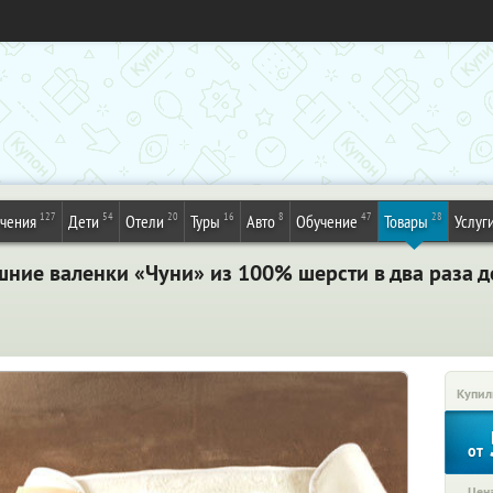
127
54
20
16
8
47
28
ечения
Дети
Отели
Туры
Авто
Обучение
Товары
Услуг
ние валенки «Чуни» из 100% шерсти в два раза д
Купил
от
Цена