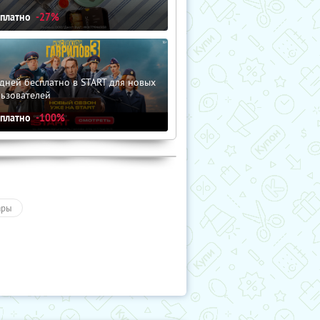
сплатно
-27%
дней бесплатно в START для новых
льзователей
сплатно
-100%
ары