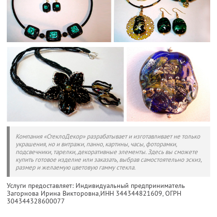
Компания «СтеклоДекор» разрабатывает и изготавливает не только
украшения, но и витражи, панно, картины, часы, фоторамки,
подсвечники, тарелки, декоративные элементы. Здесь вы сможете
купить готовое изделие или заказать, выбрав самостоятельно эскиз,
размер и желаемую цветовую гамму стекла.
Услуги предоставляет: Индивидуальный предприниматель
Загорнова Ирина Викторовна,
ИНН 344344821609
, ОГРН
304344328600077