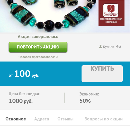
Акция завершилась
43
ПОВТОРИТЬ АКЦИЮ
Купили:
Человек проголосовало: 0
КУПИТЬ
100
от
руб.
Цена без скидки:
Экономия:
1000
50%
руб.
Основное
Адреса
Отзывы
Вопросы по акции