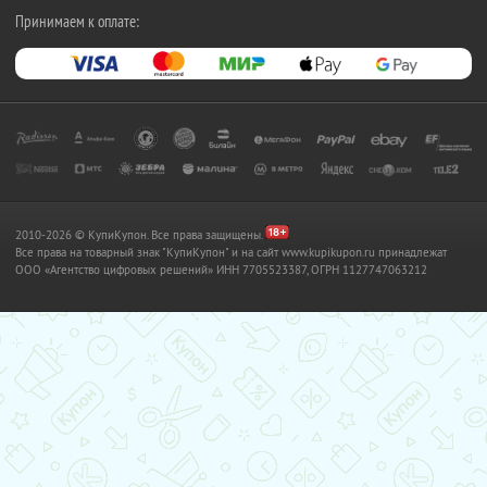
Принимаем к оплате:
2010-2026 © КупиКупон. Все права защищены.
Все права на товарный знак "КупиКупон" и на сайт www.kupikupon.ru принадлежат
OOO «Агентство цифровых решений» ИНН 7705523387, ОГРН 1127747063212