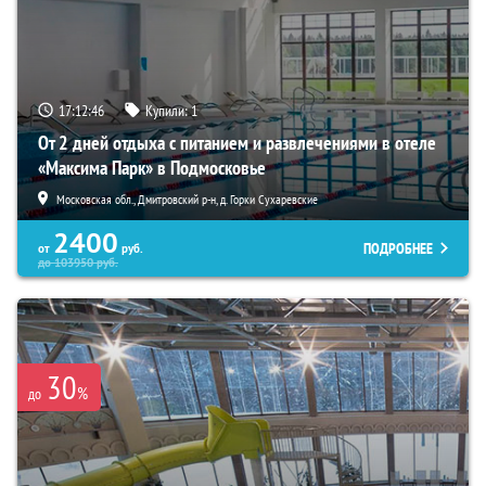
17:12:43
Купили:
1
От 2 дней отдыха с питанием и развлечениями в отеле
«Максима Парк» в Подмосковье
Московская обл., Дмитровский р-н, д. Горки Сухаревские
2400
ПОДРОБНЕЕ
от
руб.
до
103950
руб.
30
%
до