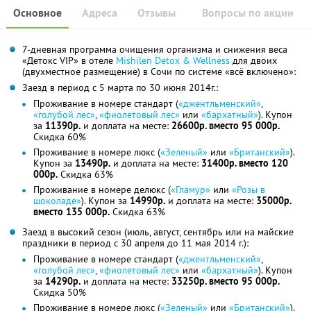
Основное
Адреса
Отзывы
Вопросы по акции
7-дневная программа очищения организма и снижения веса
«Детокс VIP» в отеле
Mishilen Detox & Wellness
для двоих
(двухместное размещение) в Сочи по системе «всё включено»:
Заезд в период с 5 марта по 30 июня 2014г.:
Проживание в номере стандарт (
«джентльменский»
,
«голубой лес»
,
«фиолетовый лес»
или
«бархатный»
). Купон
за
11390р.
и доплата на месте:
26600р. вместо 95 000р.
Скидка 60%
Проживание в номере люкс (
«Зеленый»
или
«Британский»
).
Купон за
13490р.
и доплата на месте:
31400р. вместо 120
000р.
Скидка 63%
Проживание в номере делюкс (
«Гламур»
или
«Розы в
шоколаде»
). Купон за
14990р.
и доплата на месте:
35000р.
вместо 135 000р.
Скидка 63%
Заезд в высокий сезон (июль, август, сентябрь или на майские
праздники в период с 30 апреля до 11 мая 2014 г.):
Проживание в номере стандарт (
«джентльменский»
,
«голубой лес»
,
«фиолетовый лес»
или
«бархатный»
). Купон
за
14290р.
и доплата на месте:
33250р. вместо 95 000р.
Скидка 50%
Проживание в номере люкс (
«Зеленый»
или
«Британский»
).