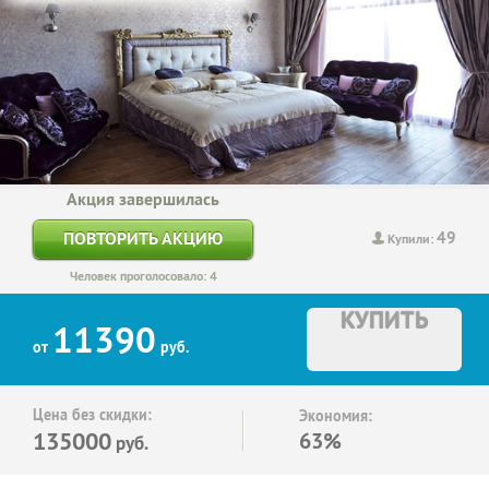
Акция завершилась
49
ПОВТОРИТЬ АКЦИЮ
Купили:
Человек проголосовало: 4
КУПИТЬ
11390
от
руб.
Цена без скидки:
Экономия:
135000
63%
руб.