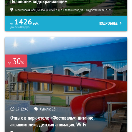
Пяловским водохранилищем
Московская обл., Мытищинский р-н, д. Степаньково, ул. Рождественская, д. 25
1426
ПОДРОБНЕЕ
от
руб.
до
60600
руб.
30
%
до
17:12:43
Купили:
23
Отдых в парк-отеле «Фестиваль»: питание,
аквакомплекс, детская анимация, Wi-Fi