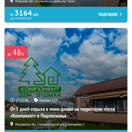
Рязанская обл., Клепиковский район, пос. Чулис
3164
ПОДРОБНЕЕ
от
руб.
до
107880
руб.
48
%
до
17:12:43
Купили:
117
От 3 дней отдыха в мини-домах на территории отеля
«Компонент» в Подмосковье
Московская обл., Солнечногорский р-н, д. Колтышево, 1