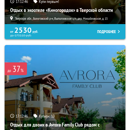
17:12:43
Купи первым!
Отдых в экоотеле «Киногородок» в Тверской области
Тверская обл., Бологовский р-н, Выползовское с/п, дер. Михайловское, д. 15
2530
ПОДРОБНЕЕ
от
руб.
до
173110
руб.
37
%
до
17:12:43
Купили:
10
Отдых для двоих в Avrora Family Club рядом с