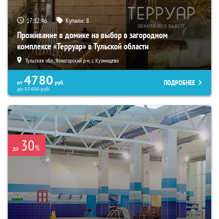
17:12:43
Купили:
8
Проживание в домике на выбор в загородном
комплексе «Терруар» в Тульской области
Тульская обл., Ясногорский р-н, с. Кузмищево
4780
ПОДРОБНЕЕ
от
руб.
до
57400
руб.
30
%
до