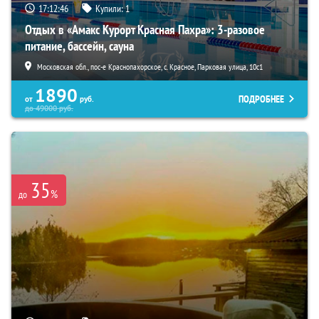
17:12:43
Купили:
1
Отдых в «Амакс Курорт ‎Красная Пахра»: 3-разовое
питание, бассейн, сауна
Московская обл., пос-е Краснопахорское, с. Красное, Парковая улица, 10с1
1890
ПОДРОБНЕЕ
от
руб.
до
49000
руб.
35
%
до