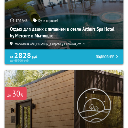
17:12:43
Купи первым!
Отдых для двоих с питанием в отеле Arthurs Spa Hotel
by Mercure в Мытищах
Московская обл., г. Мытищи, д. Ларево, ул. Хвойная, стр. 26
2828
ПОДРОБНЕЕ
от
руб.
до
65700
руб.
30
%
до