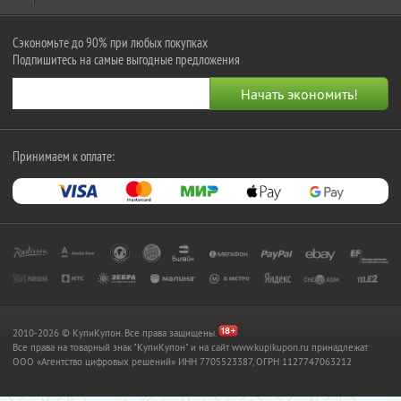
Сэкономьте до 90% при любых покупках
Подпишитесь на самые выгодные предложения
Принимаем к оплате:
2010-2026 © КупиКупон. Все права защищены.
Все права на товарный знак "КупиКупон" и на сайт www.kupikupon.ru принадлежат
OOO «Агентство цифровых решений» ИНН 7705523387, ОГРН 1127747063212