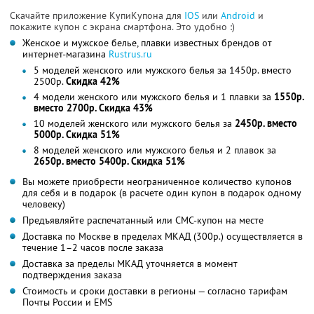
Скачайте приложение КупиКупона для
IOS
или
Android
и
покажите купон с экрана смартфона. Это удобно :)
Женское и мужское белье, плавки известных брендов от
интернет-магазина
Rustrus.ru
5 моделей женского или мужского белья за 1450р. вместо
2500р.
Скидка 42%
4 модели женского или мужского белья и 1 плавки за
1550р.
вместо 2700р. Скидка 43%
10 моделей женского или мужского белья за
2450р. вместо
5000р. Скидка 51%
8 моделей женского или мужского белья и 2 плавок за
2650р. вместо 5400р. Скидка 51%
Вы можете приобрести неограниченное количество купонов
для себя и в подарок (в расчете один купон в подарок одному
человеку)
Предъявляйте распечатанный или СМС-купон на месте
Доставка по Москве в пределах МКАД (300р.) осуществляется в
течение 1–2 часов после заказа
Доставка за пределы МКАД уточняется в момент
подтверждения заказа
Стоимость и сроки доставки в регионы — согласно тарифам
Почты России и EMS