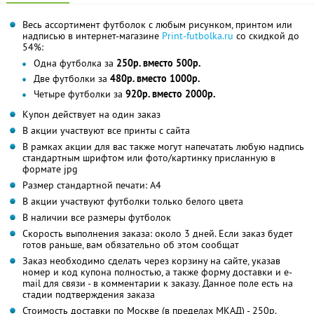
Весь ассортимент футболок с любым рисунком, принтом или
надписью в интернет-магазине
Print-futbolka.ru
со скидкой до
54%:
Одна футболка за
250р. вместо 500р.
Две футболки за
480р. вместо 1000р.
Четыре футболки за
920р. вместо 2000р.
Купон действует на один заказ
В акции участвуют все принты с сайта
В рамках акции для вас также могут напечатать любую надпись
стандартным шрифтом или фото/картинку присланную в
формате jpg
Размер стандартной печати: А4
В акции участвуют футболки только белого цвета
В наличии все размеры футболок
Скорость выполнения заказа: около 3 дней. Если заказ будет
готов раньше, вам обязательно об этом сообщат
Заказ необходимо сделать через корзину на сайте, указав
номер и код купона полностью, а также форму доставки и e-
mail для связи - в комментарии к заказу. Данное поле есть на
стадии подтверждения заказа
Стоимость доставки по Москве (в пределах МКАД) - 250р.