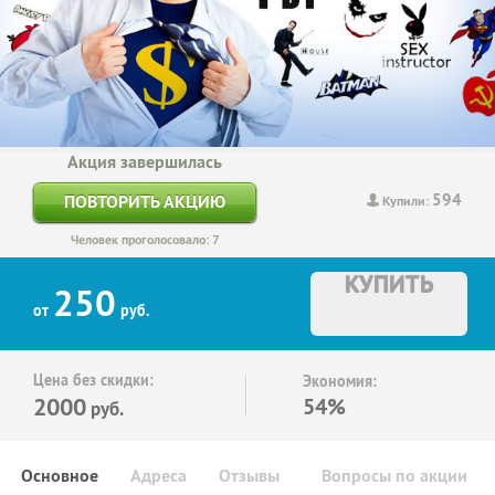
Акция завершилась
594
ПОВТОРИТЬ АКЦИЮ
Купили:
Человек проголосовало: 7
КУПИТЬ
250
от
руб.
Цена без скидки:
Экономия:
2000
54%
руб.
Основное
Адреса
Отзывы
Вопросы по акции