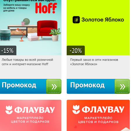
-15
%
-20
%
Любые товары во всей розничной
Первый заказ в сети магазинов
05:32:58
Получили:
83
05:32:58
Получи первым!
сети и интернет-магазине Hoff
«Золотое Яблоко»
Москва, 1-й Волоколамский проезд,
Россия
10с1
Промокод
Промокод