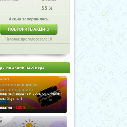
Экономия:
55
%
Акция завершилась
ПОВТОРИТЬ АКЦИЮ
Человек проголосовало: 0
ругие акции партнера
сплатный вводный урок от онлайн-
олы Skysmart
сплатно
-100%