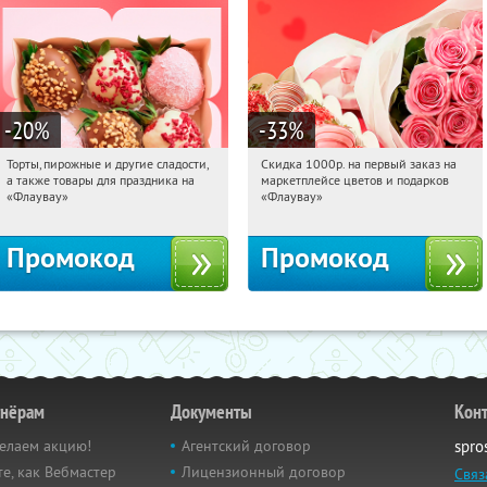
-20
%
-33
%
Торты, пирожные и другие сладости,
Скидка 1000р. на первый заказ на
05:32:58
Получили:
6
05:32:58
Получили:
18
а также товары для праздника на
маркетплейсе цветов и подарков
Россия
Россия
«Флаувау»
«Флаувау»
Промокод
Промокод
тнёрам
Документы
Кон
елаем акцию!
Агентский договор
spro
е, как Вебмастер
Лицензионный договор
Связ