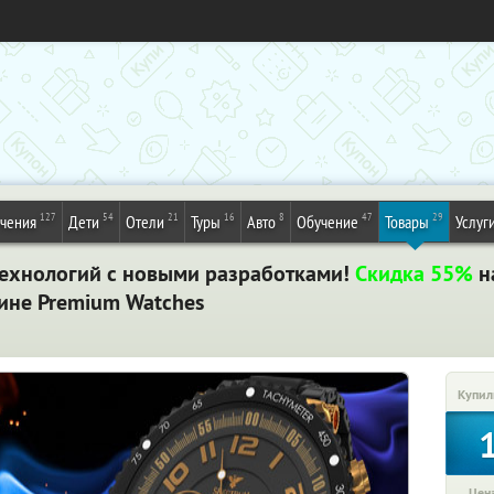
127
54
21
16
8
47
29
ечения
Дети
Отели
Туры
Авто
Обучение
Товары
Услуг
ехнологий с новыми разработками!
Скидка 55%
на
ине Premium Watches
Купил
Цена