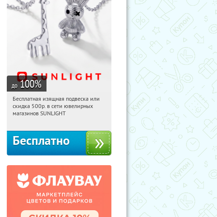
100
%
до
Бесплатная изящная подвеска или
05:32:58
Получили:
74
скидка 500р. в сети ювелирных
Россия
магазинов SUNLIGHT
Бесплатно