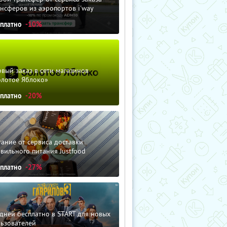
нсферов из аэропортов i'way
сплатно
-10%
вый заказ в сети магазинов
олотое Яблоко»
сплатно
-20%
ание от сервиса доставки
вильного питания Justfood
сплатно
-27%
дней бесплатно в START для новых
льзователей