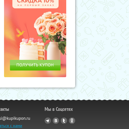
такты
Мы в Соцсетях
si@kupikupon.ru
аться с нами