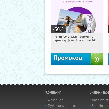
-30
%
Печать фотографий, фотокниг от
05:32:58
Получили:
4
сервиса цифровой печати netPrint
Россия
Промокод
Компания
Бизнес-Пар
Основное
Давайте сд
Публикации о нас
Заработайт