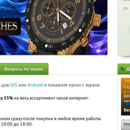
∞
Вопросы по акции
Д
а для
IOS
или
Android
и покажите купон с экрана
Бе
ку 55%
на весь ассортимент часов интернет-
шк
Бе
оном сразу после покупки в любое время работы
 10:00 до 18:00.