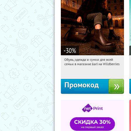
-30
%
Обувь, одежда и сумки для всей
05:32:58
Получили:
31
семьи в магазине kari на Wildberries
Россия
Промокод