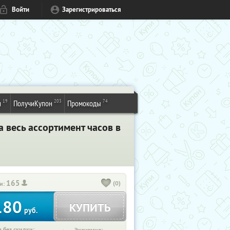
Войти
Зарегистрироваться
19
203
74
и
ПолучиКупон
Промокоды
 весь ассортимент часов в
165
(0)
и:
180
КУПИТЬ
руб.
 без скидки: