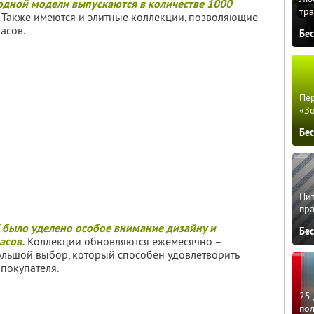
дной модели выпускаются в количестве 1000
тра
Также имеются и элитные коллекции, позволяющие
асов.
Бе
Пер
«З
Бе
Пит
пра
было уделено особое внимание дизайну и
Бе
асов.
Коллекции обновляются ежемесячно –
льшой выбор, который способен удовлетворить
покупателя.
25 
по