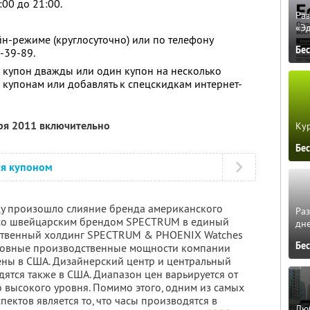
:00 до 21:00.
Ра
«Э
йн-режиме (круглосуточно) или по телефону
Бе
-39-89.
 купон дважды или один купон на несколько
о купонам или добавлять к спецскидкам интернет-
бря 2011 включительно
Кур
Бе
ся купоном
ду произошло слияние бренда американского
Ра
со швейцарским брендом SPECTRUM в единый
дне
твенный холдинг SPECTRUM & PHOENIX Watches
Бе
новные производственные мощности компании
ны в США. Дизайнерский центр и центральный
дятся также в США. Диапазон цен варьируется от
о высокого уровня. Помимо этого, одним из самых
пектов является то, что часы производятся в
Люб