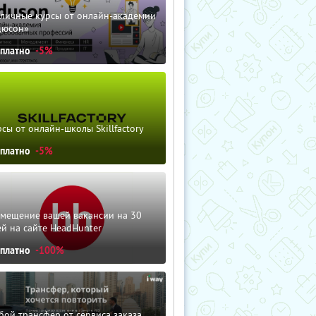
зличные курсы от онлайн-академии
дюсон»
сплатно
-5%
сы от онлайн-школы Skillfactory
сплатно
-5%
змещение вашей вакансии на 30
й на сайте HeadHunter
сплатно
-100%
ой трансфер от сервиса заказа