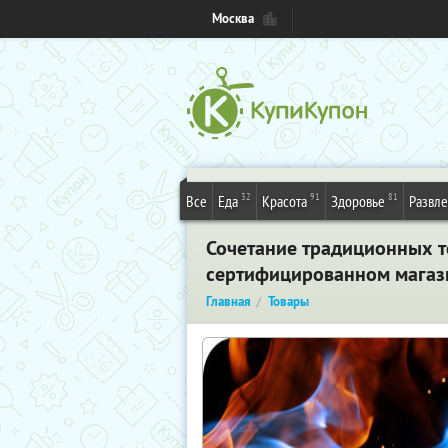
Москва
32
91
81
Все
Еда
Красота
Здоровье
Развл
Сочетание традиционных т
сертифицированном магаз
Главная
Товары