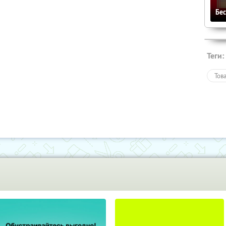
Бе
Теги:
Тов