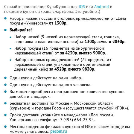
Скачайте приложение КупиКупона для
IOS
или
Android
и
покажите купон с экрана смартфона. Это удобно :)
Наборы ножей, посуды и столовых принадлежностей от Дома
посуды «Универсал»
от 1300р.
Выбирайте!
Набор ножей (5 ножей из нержавеющей стали, точилка,
подставка и пластиковые вставки)
за 1300р. вместо
2830р
.
Набор посуды (16 предметов из хирургической
нержавеющей стали) от
за 4230р. вместо
9000р
.
Набор столовых принадлежностей (72 предмета из
нержавеющей стали, упакованные в оригинальный
деревянный кейс)
за 4520р. вместо
9830р
.
Один купон действует на один набор.
Один купон действует на одного человека.
Вы можете приобрести неограниченное количество купонов
для себя и в подарок.
Бесплатная доставка по Москве и Московской области
(курьером) и городам России (осуществляется службой «ПЭК»).
Сроки доставки уточняйте у менеджеров «Дом посуды
Универсал» по телефону: +7 (495) 664-25-94.
Местонахождения филиалов пунктов «ПЭК» в вашем городе вы
можете узнать здесь:
pecom.ru