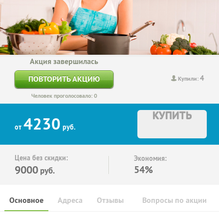
Акция завершилась
4
ПОВТОРИТЬ АКЦИЮ
Купили:
Человек проголосовало: 0
КУПИТЬ
4230
от
руб.
Цена без скидки:
Экономия:
9000
54%
руб.
Основное
Адреса
Отзывы
Вопросы по акции