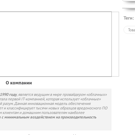
Теги:
Тов
О компании
 1990 году
, является ведущим в мире провайдером «облачных»
стала первой IT-компанией, которая использует «облачные»
й разум. Данная инновационная модель обеспечения
ет и классифицирует тысячи новых образцов вредоносного ПО
ым клиентам и домашним пользователям наиболее
з с минимальным воздействием на производительность