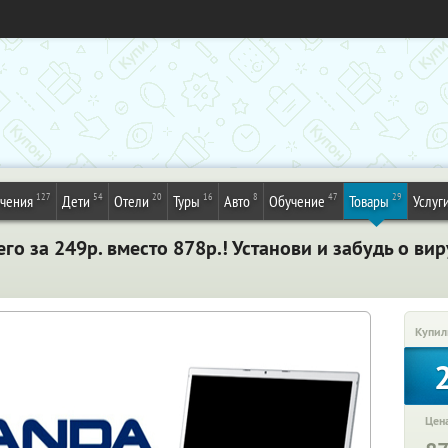
127
54
20
16
8
47
29
ечения
Дети
Отели
Туры
Авто
Обучение
Товары
Услуг
сего за 249р. вместо 878р.! Установи и забудь о в
Купил
Цена