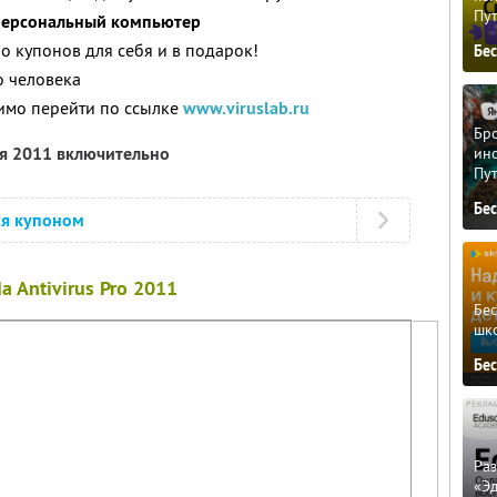
Пу
 персональный компьютер
о купонов для себя и в подарок!
Бе
о человека
имо перейти по ссылке
www.viruslab.ru
Бро
ря 2011 включительно
ино
Пу
Бе
ся купоном
a Antivirus Pro 2011
Бе
шк
Бе
Ра
«Э