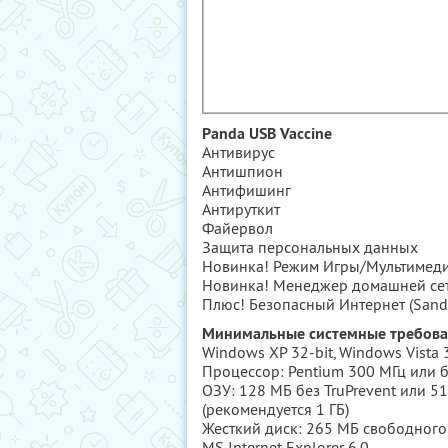
Panda USB Vaccine
Антивирус
Антишпион
Антифишинг
Антируткит
Файервол
Защита персональных данных
Новинка! Режим Игры/Мультимед
Новинка! Менеджер домашней се
Плюс! Безопасный Интернет (Sand
Минимальные системные требов
Windows XP 32-bit, Windows Vista 3
Процессор: Pentium 300 MГц или 
ОЗУ: 128 MБ без TruPrevent или 51
(рекомендуется 1 ГБ)
Жесткий диск: 265 МБ свободного
MS Internet Explorer 6.0