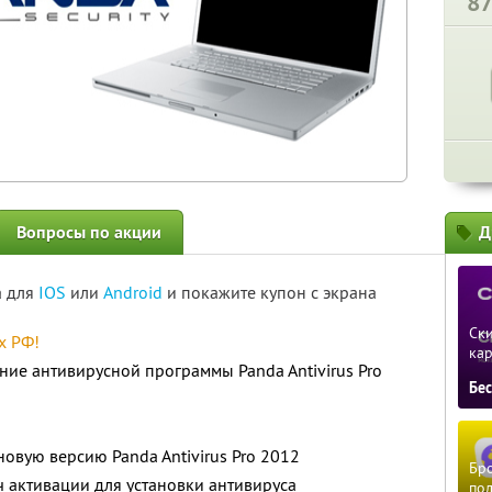
8
Вопросы по акции
Д
а для
IOS
или
Android
и покажите купон с экрана
Ски
х РФ!
ка
ние антивирусной программы Panda Antivirus Pro
Бе
овую версию Panda Antivirus Pro 2012
Бро
 активации для установки антивируса
пол