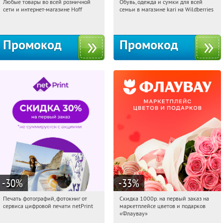
Любые товары во всей розничной
Обувь, одежда и сумки для всей
08:37:48
Получили:
83
08:37:48
Получили:
32
сети и интернет-магазине Hoff
семьи в магазине kari на Wildberries
Москва, 1-й Волоколамский проезд,
Россия
10с1
Промокод
Промокод
-30
%
-33
%
Печать фотографий, фотокниг от
Скидка 1000р. на первый заказ на
08:37:48
Получили:
4
08:37:48
Получили:
18
сервиса цифровой печати netPrint
маркетплейсе цветов и подарков
Россия
Россия
«Флаувау»