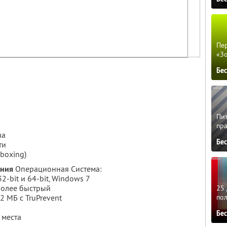
Пер
«З
Бе
Пит
пра
иа
Бе
ти
boxing)
ания
Операционная Система:
2-bit и 64-bit, Windows 7
более быстрый
25 
2 MБ с TruPrevent
по
Бе
 места