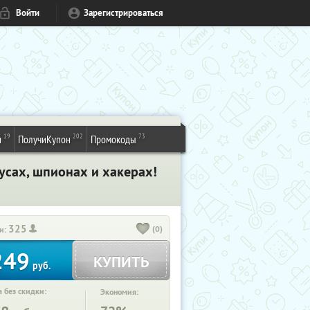
Войти
Зарегистрироваться
19
202
73
и
ПолучиКупон
Промокоды
ирусах, шпионах и хакерах!
325
(0)
и:
249
КУПИТЬ
руб.
 без скидки:
Экономия: