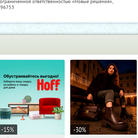
с ограниченной ответственностью «Новые решения»,
796753
-15
%
-30
%