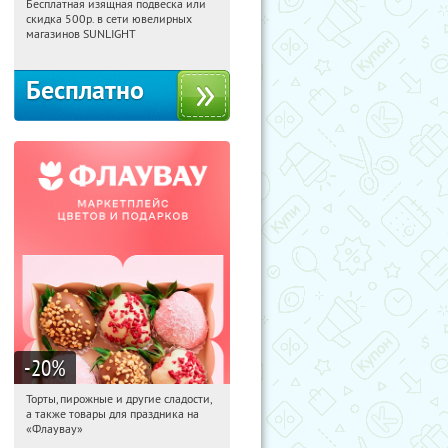
Бесплатная изящная подвеска или
08:37:48
Получили:
74
скидка 500р. в сети ювелирных
Россия
магазинов SUNLIGHT
Бесплатно
-20
%
Торты, пирожные и другие сладости,
08:37:48
Получили:
6
а также товары для праздника на
Россия
«Флаувау»