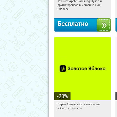
Техника Apple, Samsung, Dyson и
08:37:48
Получи первым!
других брендов в магазине «Эй,
Багратионовская
Яблоко»
Бесплатно
-20
%
Первый заказ в сети магазинов
08:37:48
Получи первым!
«Золотое Яблоко»
Россия