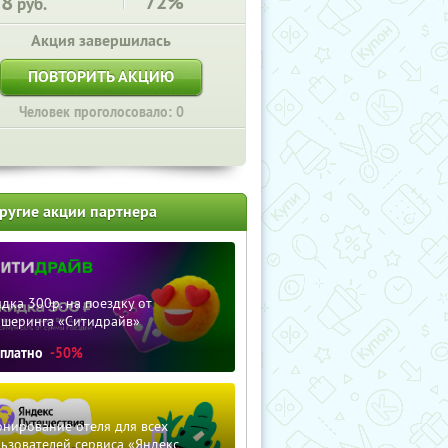
78
72%
руб.
Акция завершилась
ПОВТОРИТЬ АКЦИЮ
Человек проголосовало: 0
ругие акции партнера
дка 300р. на поездку от
ршеринга «Ситидрайв»
сплатно
-50%
нирование отеля для всех
ьзователей сервиса «Яндекс