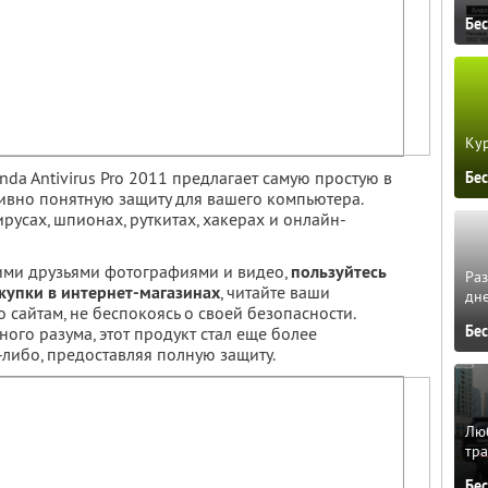
Бе
Кур
nda Antivirus Pro 2011 предлагает самую простую в
Бе
ивно понятную защиту для вашего компьютера.
ирусах, шпионах, руткитах, хакерах и онлайн-
шими друзьями фотографиями и видео,
пользуйтесь
Ра
купки в интернет-магазинах
, читайте ваши
дне
 сайтам, не беспокоясь о своей безопасности.
Бе
ого разума, этот продукт стал еще более
либо, предоставляя полную защиту.
Люб
тра
Бе