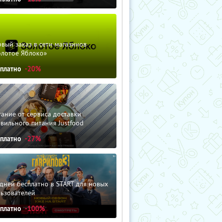
вый заказ в сети магазинов
олотое Яблоко»
сплатно
-20%
ание от сервиса доставки
вильного питания Justfood
сплатно
-27%
дней бесплатно в START для новых
льзователей
сплатно
-100%