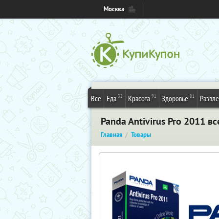
Москва
32
91
81
Все
Еда
Красота
Здоровье
Развл
Panda Antivirus Pro 2011 в
Главная
Товары