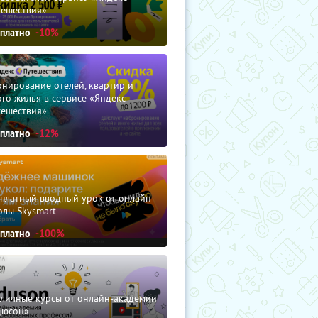
тешествия»
сплатно
-10%
нирование отелей, квартир и
го жилья в сервисе «Яндекс
тешествия»
сплатно
-12%
сплатный вводный урок от онлайн-
олы Skysmart
сплатно
-100%
зличные курсы от онлайн-академии
дюсон»