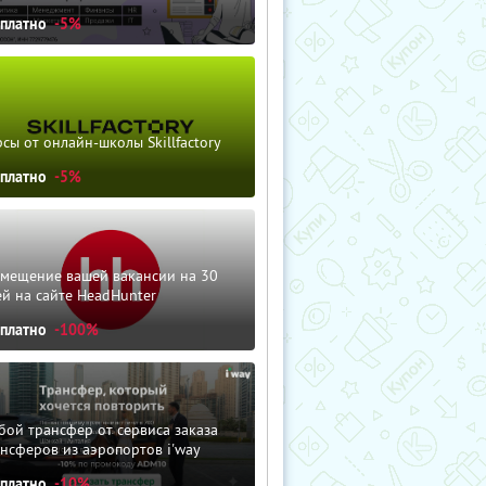
сплатно
-5%
сы от онлайн-школы Skillfactory
сплатно
-5%
змещение вашей вакансии на 30
й на сайте HeadHunter
сплатно
-100%
ой трансфер от сервиса заказа
нсферов из аэропортов i'way
сплатно
-10%