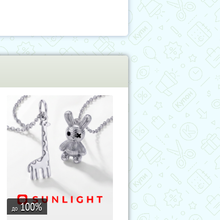
100
%
до