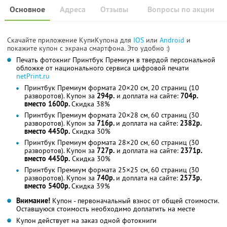
Основное
Адреса
Отзывы
Вопросы по акции
Скачайте приложение КупиКупона для
IOS
или
Android
и
покажите купон с экрана смартфона. Это удобно :)
Печать фотокниг Принтбук Премиум в твердой персональной
обложке от национального сервиса цифровой печати
netPrint.ru
Принтбук Премиум формата 20×20 см, 20 страниц (10
разворотов). Купон за
294р.
и доплата на сайте:
704р.
вместо 1600р.
Скидка 38%
Принтбук Премиум формата 20×28 см, 60 страниц (30
разворотов). Купон за
716р.
и доплата на сайте:
2382р.
вместо 4450р.
Скидка 30%
Принтбук Премиум формата 28×20 см, 60 страниц (30
разворотов). Купон за
727р.
и доплата на сайте:
2371р.
вместо 4450р.
Скидка 30%
Принтбук Премиум формата 25×25 см, 60 страниц (30
разворотов). Купон за
740р.
и доплата на сайте:
2573р.
вместо 5400р.
Скидка 39%
Внимание!
Купон - первоначальный взнос от общей стоимости.
Оставшуюся стоимость необходимо доплатить на месте
Купон действует на заказ одной фотокниги