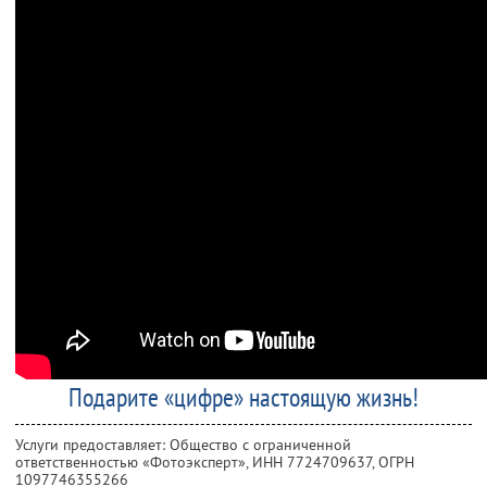
Подарите «цифре» настоящую жизнь!
Услуги предоставляет: Общество с ограниченной
ответственностью «Фотоэксперт»,
ИНН 7724709637
, ОГРН
1097746355266