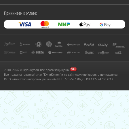
Принимаем к оплате:
2010-2026 © КупиКупон. Все права защищены.
Все права на товарный знак "КупиКупон" и на сайт www.kupikupon.ru принадлежат
OOO «Агентство цифровых решений» ИНН 7705523387, ОГРН 1127747063212