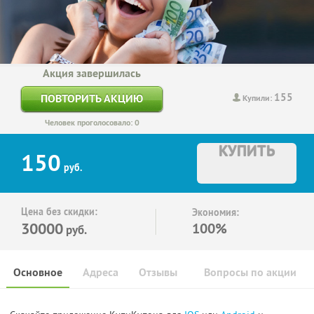
Акция завершилась
155
ПОВТОРИТЬ АКЦИЮ
Купили:
Человек проголосовало: 0
КУПИТЬ
150
руб.
Цена без скидки:
Экономия:
30000
100%
руб.
Основное
Адреса
Отзывы
Вопросы по акции