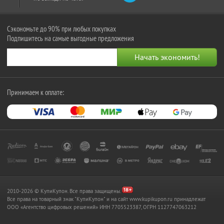
Сэкономьте до 90% при любых покупках
Подпишитесь на самые выгодные предложения
Принимаем к оплате:
2010-2026 © КупиКупон. Все права защищены.
Все права на товарный знак "КупиКупон" и на сайт www.kupikupon.ru принадлежат
OOO «Агентство цифровых решений» ИНН 7705523387, ОГРН 1127747063212