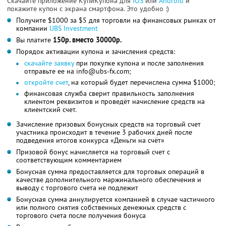
Скачайте приложение КупиКупона для
IOS
или
Android
и
покажите купон с экрана смартфона. Это удобно :)
Получите $1000 за $5 для торговли на финансовых рынках от
компании
UBS Investment
Вы платите
150р. вместо 30000р.
Порядок активации купона и зачисления средств:
скачайте заявку
при покупке купона и после заполнения
отправьте ее на info@ubs-fx.com;
откройте счет
, на который будет перечислена сумма $1000;
финансовая служба сверит правильность заполнения
клиентом реквизитов и проведёт начисление средств на
клиентский счет.
Зачисление призовых бонусных средств на торговый счет
участника происходит в течение 3 рабочих дней после
подведения итогов конкурса «Деньги на счёт»
Призовой бонус начисляется на торговый счет с
соответствующим комментарием
Бонусная сумма предоставляется для торговых операций в
качестве дополнительного маржинального обеспечения и
выводу с торгового счета не подлежит
Бонусная сумма аннулируется компанией в случае частичного
или полного снятия собственных денежных средств с
торгового счета после получения бонуса