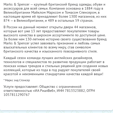
Marks & Spencer — крупный британский бренд одежды, обуви и
аксессуаров для всей семьи. Компания основана в 1884 году в
Великобритании Майклом Марксом и Томасом Спенсером, в
настоящее время ей принадлежит более 1300 магазинов, из них
874 — в Великобритании, и 489 в остальных 59 странах.
В России на данный момент открыты двери 44 магазинов,
которые вот уже 13 лет предоставляют покупателям товары
высокого качества в широком ассортименте по доступной цене.
За более чем 130-летнюю историю своего существования бренд
Marks & Spencer успел завоевать признание и любовь самых
взыскательных клиентов по всему миру, став символом
британского качества и изысканного повседневного стиля.
Каждый сезон команда лучших английских дизайнеров,
технологов и специалистов по развитию продукции работает в
поисках новых трендов и стильных решений для создания новых
коллекций, которые из года в год радуют покупателей своей
красотой и неизменными стандартами качества каждой вещи!
* Маркс энд Спэнсер
Услуги предоставляет: Общество с ограниченной
ответственностью «ИА РиалВеб»,
ИНН 7813323882
, ОГРН
1057811290767