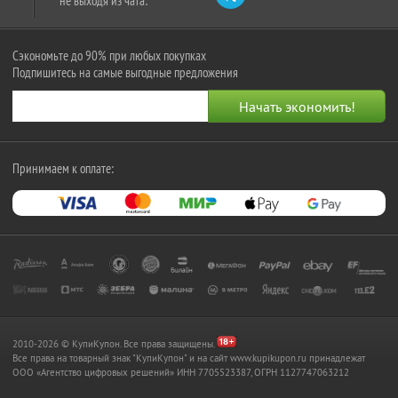
не выходя из чата:
Сэкономьте до 90% при любых покупках
Подпишитесь на самые выгодные предложения
Принимаем к оплате:
2010-2026 © КупиКупон. Все права защищены.
Все права на товарный знак "КупиКупон" и на сайт www.kupikupon.ru принадлежат
OOO «Агентство цифровых решений» ИНН 7705523387, ОГРН 1127747063212