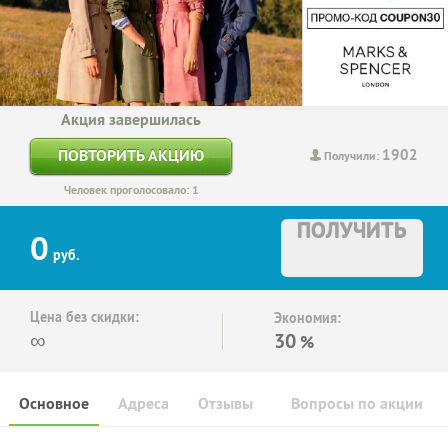
Акция завершилась
1902
ПОВТОРИТЬ АКЦИЮ
Получили:
Человек проголосовало: 1
ПОЛУЧИТЬ
0
руб.
Цена без скидки:
Экономия:
∞
30
%
Основное
Адреса
Отзывы
Вопросы по акции