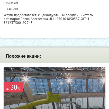
** Тэйбл дот
*** Вай-Фай
Услуги предоставляет: Индивидуальный предприниматель
Катыгорох Елена Алексеевна,
ИНН 230404850537
, ОГРН
324237500192743
Похожие акции:
30
%
до