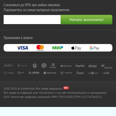
Сэкономьте до 90% при любых покупках
Подпишитесь на самые выгодные предложения
Принимаем к оплате:
2010-2026 © КупиКупон. Все права защищены.
Все права на товарный знак "КупиКупон" и на сайт www.kupikupon.ru принадлежат
OOO «Агентство цифровых решений» ИНН 7705523387, ОГРН 1127747063212