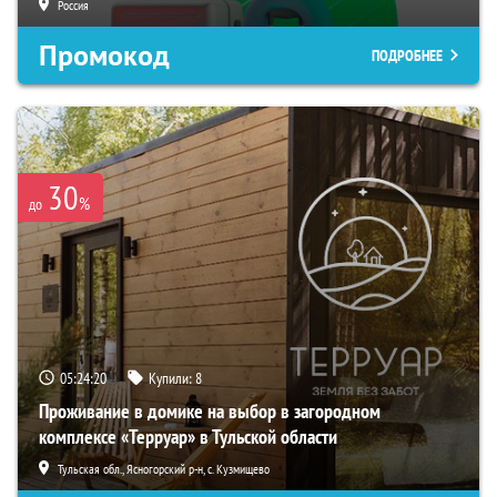
Россия
Промокод
ПОДРОБНЕЕ
30
%
до
05:24:19
Купили:
8
Проживание в домике на выбор в загородном
комплексе «Терруар» в Тульской области
Тульская обл., Ясногорский р-н, с. Кузмищево