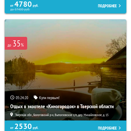
4780
ПОДРОБНЕЕ
от
руб.
до
57400
руб.
35
%
до
05:24:19
Купи первым!
Отдых в экоотеле «Киногородок» в Тверской области
Тверская обл., Бологовский р-н, Выползовское с/п, дер. Михайловское, д. 15
2530
ПОДРОБНЕЕ
от
руб.