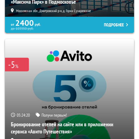
«Максима Парк» в Подмосковье
Московская обл., Дмитровский р-н, д. Горки Сухаревские
2400
ПОДРОБНЕЕ
от
руб.
до
103950
руб.
-5
%
05:24:19
Получи первым!
Бронирование отелей на сайте или в приложении
сервиса «Авито Путешествия»