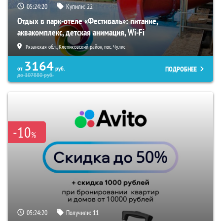
05:24:19
Купили:
22
Отдых в парк-отеле «Фестиваль»: питание,
аквакомплекс, детская анимация, Wi-Fi
Рязанская обл., Клепиковский район, пос. Чулис
3164
ПОДРОБНЕЕ
от
руб.
до
107880
руб.
-10
%
05:24:19
Получили:
11