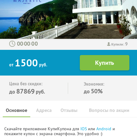
9
:
:
Купили:
1500
от
руб.
Цена без скидки:
Экономия:
87869
50%
до
до
руб.
Основное
Адреса
Отзывы
Вопросы по акции
Скачайте приложение КупиКупона для
IOS
или
Android
и
покажите купон с экрана смартфона. Это удобно :)