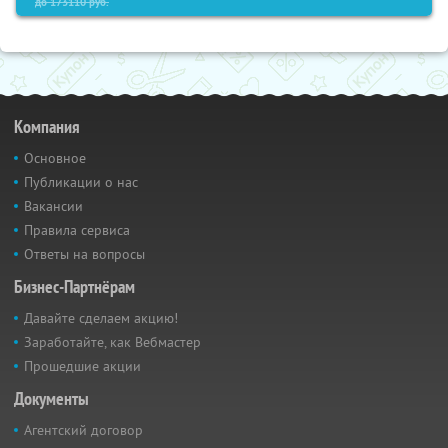
до
173110
руб.
Компания
Основное
Публикации о нас
Вакансии
Правила сервиса
Ответы на вопросы
Бизнес-Партнёрам
Давайте сделаем акцию!
Заработайте, как Вебмастер
Прошедшие акции
Документы
Агентский договор