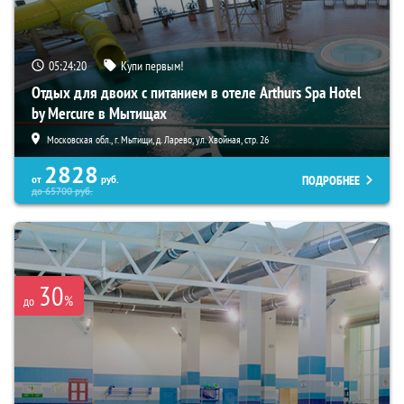
05:24:19
Купи первым!
Отдых для двоих с питанием в отеле Arthurs Spa Hotel
by Mercure в Мытищах
Московская обл., г. Мытищи, д. Ларево, ул. Хвойная, стр. 26
2828
ПОДРОБНЕЕ
от
руб.
до
65700
руб.
30
%
до