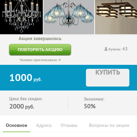
Акция завершилась
43
ПОВТОРИТЬ АКЦИЮ
Купили:
Человек проголосовало: 0
КУПИТЬ
1000
руб.
Цена без скидки:
Экономия:
2000
50%
руб.
Основное
Адреса
Отзывы
Вопросы по акции