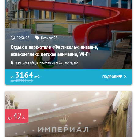
02:58:21
Купили:
25
Отдых в парк-отеле «Фестиваль»: питание,
аквакомплекс, детская анимация, Wi-Fi
Рязанская обл., Клепиковский район, пос. Чулис
3164
ПОДРОБНЕЕ
от
руб.
до
107880
руб.
42
%
до