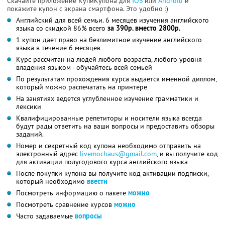
Скачайте приложение КупиКупона для
IOS
или
Android
и
покажите купон с экрана смартфона. Это удобно :)
Английский для всей семьи. 6 месяцев изучения английского
языка со скидкой 86% всего
за 390р. вместо 2800р.
1 купон дает право на безлимитное изучение английского
языка в течение 6 месяцев
Курс рассчитан на людей любого возраста, любого уровня
владения языком - обучайтесь всей семьей
По результатам прохождения курса выдается именной диплом,
который можно распечатать на принтере
На занятиях ведется углубленное изучение грамматики и
лексики
Квалифицированные репетиторы и носители языка всегда
будут рады ответить на ваши вопросы и предоставить обзоры
заданий.
Номер и секретный код купона необходимо отправить на
электронный адрес
livemochaus@gmail.com
, и вы получите код
для активации полугодового курса английского языка
После покупки купона вы получите код активации подписки,
который необходимо
ввести
Посмотреть информацию о пакете
можно
Посмотреть сравнение курсов
можно
Часто задаваемые
вопросы