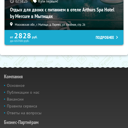
02:58:21
Купи первым!
Отдых для двоих с питанием в отеле Arthurs Spa Hotel
by Mercure в Мытищах
Московская обл., г. Мытищи, д. Ларево, ул. Хвойная, стр. 26
2828
ПОДРОБНЕЕ
от
руб.
до
65700
руб.
Компания
Основное
Публикации о нас
Вакансии
Правила сервиса
Ответы на вопросы
Бизнес-Партнёрам