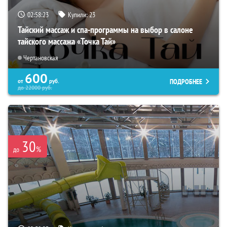
02:58:21
Купили:
23
Тайский массаж и спа-программы на выбор в салоне
тайского массажа «Точка Тай»
Чертановская
600
ПОДРОБНЕЕ
от
руб.
до
22000
руб.
30
%
до