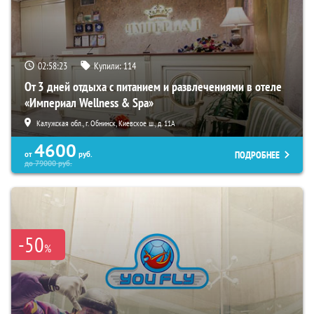
02:58:21
Купили:
114
От 3 дней отдыха с питанием и развлечениями в отеле
«Империал Wellness & Spa»
Калужская обл., г. Обнинск, Киевское ш., д. 11А
4600
ПОДРОБНЕЕ
от
руб.
до
79000
руб.
-50
%