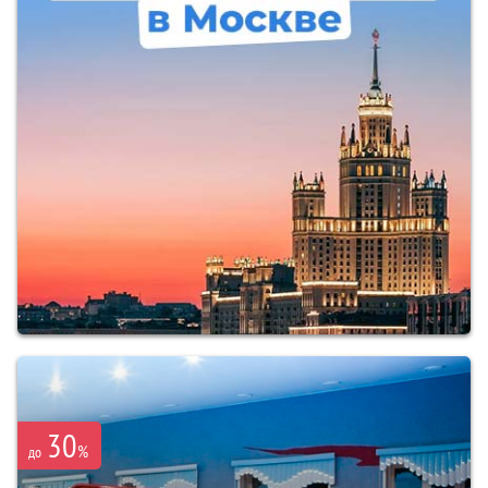
30
%
до