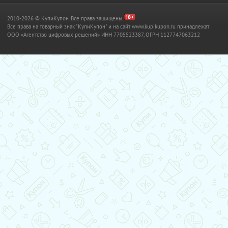
2010-2026 © КупиКупон. Все права защищены.
Все права на товарный знак "КупиКупон" и на сайт www.kupikupon.ru принадлежат
OOO «Агентство цифровых решений» ИНН 7705523387, ОГРН 1127747063212