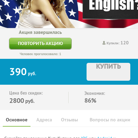
Акция завершилась
120
ПОВТОРИТЬ АКЦИЮ
Купили:
Человек проголосовало: 1
КУПИТЬ
390
руб.
Цена без скидки:
Экономия:
2800
86%
руб.
Основное
Адреса
Отзывы
Вопросы по акции