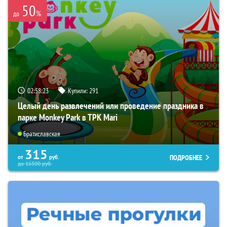
50
%
до
02:58:21
Купили:
291
Целый день развлечений или проведение праздника в
парке Monkey Park в ТРК Mari
Братиславская
315
ПОДРОБНЕЕ
от
руб.
до
16500
руб.