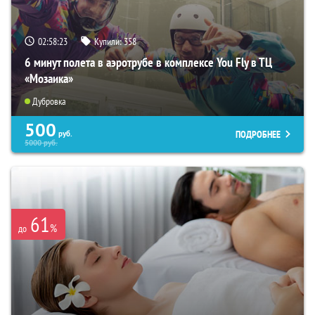
02:58:21
Купили:
358
6 минут полета в аэротрубе в комплексе You Fly в ТЦ
«Мозаика»
Дубровка
500
ПОДРОБНЕЕ
руб.
5000
руб.
61
%
до