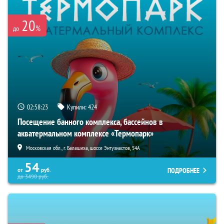
20
%
до
02:58:21
Купили:
424
Посещение банного комплекса, бассейнов в
акватермальном комплексе «Термопарк»
Московская обл., г. Балашиха, шоссе Энтузиастов, 54А
54
ПОДРОБНЕЕ
от
руб.
до
3490
руб.