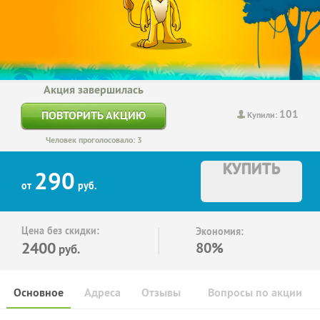
Акция завершилась
101
ПОВТОРИТЬ АКЦИЮ
Купили:
Человек проголосовало: 3
КУПИТЬ
290
от
руб.
Цена без скидки:
Экономия:
2400
80%
руб.
Основное
Адреса
Отзывы
Вопросы по акции