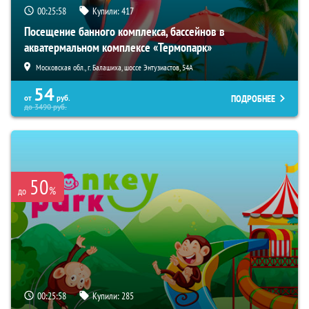
00:25:57
Купили:
417
Посещение банного комплекса, бассейнов в
акватермальном комплексе «Термопарк»
Московская обл., г. Балашиха, шоссе Энтузиастов, 54А
54
ПОДРОБНЕЕ
от
руб.
до
3490
руб.
50
%
до
00:25:57
Купили:
285