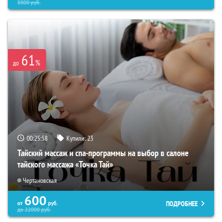
5000
руб.
61
%
до
00:25:57
Купили:
23
Тайский массаж и спа-программы на выбор в салоне
тайского массажа «Точка Тай»
Чертановская
600
ПОДРОБНЕЕ
от
руб.
до
22000
руб.