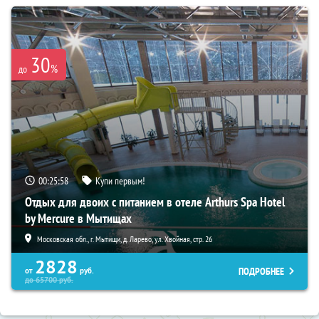
30
%
до
00:25:57
Купи первым!
Отдых для двоих с питанием в отеле Arthurs Spa Hotel
by Mercure в Мытищах
Московская обл., г. Мытищи, д. Ларево, ул. Хвойная, стр. 26
2828
ПОДРОБНЕЕ
от
руб.
до
65700
руб.