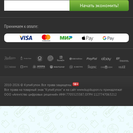
Принимаем к оплате:
2010-2026 © КупиКупон. Все права защищены.
Все права на товарный знак "КупиКупон" и на сайт www.kupikupon.ru принадлежат
OOO «Агентство цифровых решений» ИНН 7705523387, ОГРН 1127747063212