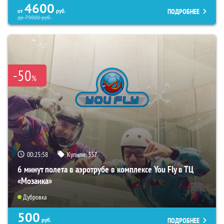
4600
ПОДРОБНЕЕ
от
руб.
до
79000
руб.
-50
%
00:25:57
Купили:
357
6 минут полета в аэротрубе в комплексе You Fly в ТЦ
«Мозаика»
Дубровка
500
ПОДРОБНЕЕ
руб.