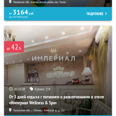
Рязанская обл., Клепиковский район, пос. Чулис
3164
ПОДРОБНЕЕ
от
руб.
до
107880
руб.
42
%
до
00:25:57
Купили:
114
От 3 дней отдыха с питанием и развлечениями в отеле
«Империал Wellness & Spa»
Калужская обл., г. Обнинск, Киевское ш., д. 11А