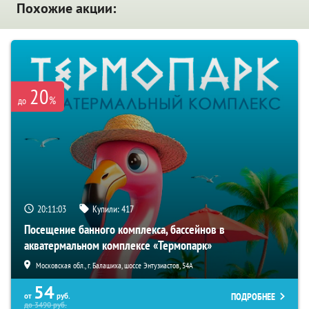
Похожие акции:
20
%
до
20:11:01
Купили:
417
Посещение банного комплекса, бассейнов в
акватермальном комплексе «Термопарк»
Московская обл., г. Балашиха, шоссе Энтузиастов, 54А
54
ПОДРОБНЕЕ
от
руб.
до
3490
руб.