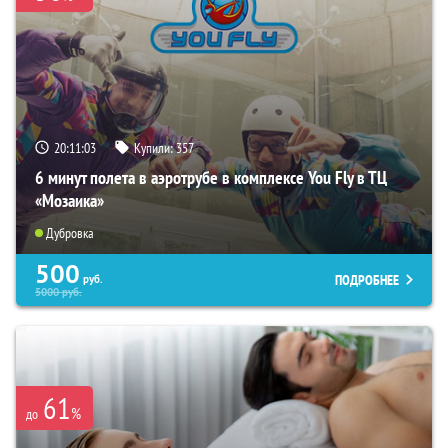
20:11:01
Купили:
357
6 минут полета в аэротрубе в комплексе You Fly в ТЦ
«Мозаика»
Дубровка
500
ПОДРОБНЕЕ
руб.
5000
руб.
61
%
до