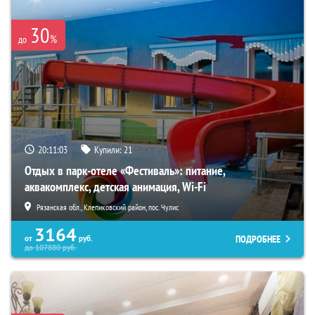
30
%
до
20:11:01
Купили:
21
Отдых в парк-отеле «Фестиваль»: питание,
аквакомплекс, детская анимация, Wi-Fi
Рязанская обл., Клепиковский район, пос. Чулис
3164
ПОДРОБНЕЕ
от
руб.
до
107880
руб.