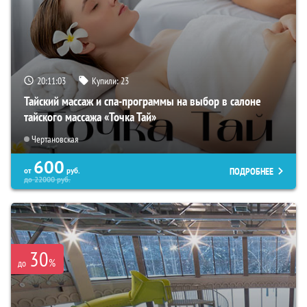
20:11:01
Купили:
23
Тайский массаж и спа-программы на выбор в салоне
тайского массажа «Точка Тай»
Чертановская
600
ПОДРОБНЕЕ
от
руб.
до
22000
руб.
30
%
до