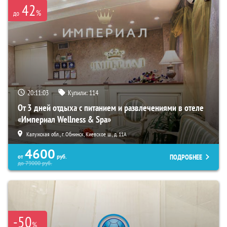
42
%
до
20:11:01
Купили:
114
От 3 дней отдыха с питанием и развлечениями в отеле
«Империал Wellness & Spa»
Калужская обл., г. Обнинск, Киевское ш., д. 11А
4600
ПОДРОБНЕЕ
от
руб.
до
79000
руб.
-50
%