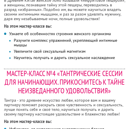
В Древнем Китае женское лоно называли «нефритовой пещерой»,
а женщины, познавшие тайну этой пещеры, переводились в
разряд «избранных». Подобно им, вы можете научиться владеть
своими интимными мышцами, и раз за разом удивлять мужчину,
даря ему незабываемые ночи, полные удовольствия!
На этом мастер-классе вы:
Узнаете об особенностях строения женского организма
Разучите комплекс упражнений, укрепляющий интимные
мышцы
Увеличите свой сексуальный магнетизм
Научитесь получать и дарить сексуальное наслаждение
МАСТЕР-КЛАСС №4 «ТАНТРИЧЕСКИЕ СЕССИИ
ДЛЯ НАЧИНАЮЩИХ. ПРИКОСНИТЕСЬ К ТАЙНЕ
НЕИЗВЕДАННОГО УДОВОЛЬСТВИЯ»
Тантра - это древнее искусство любви, которое вам и вашему
партнеру поможет раскрыть свою чувственность и сексуальность,
лучше понять себя и своё тело, научиться получать и дарить
своему партнеру настоящее удовольствие и блаженство любви!
На этом мастер-классе вы:
Избавитесь от застоявшихся энергетических блоков