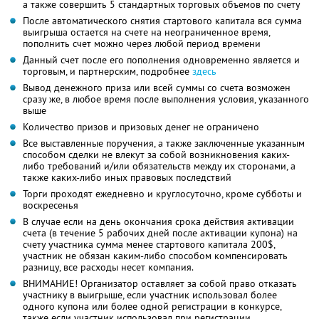
а также совершить 5 стандартных торговых объемов по счету
После автоматического снятия стартового капитала вся сумма
выигрыша остается на счете на неограниченное время,
пополнить счет можно через любой период времени
Данный счет после его пополнения одновременно является и
торговым, и партнерским, подробнее
здесь
Вывод денежного приза или всей суммы со счета возможен
сразу же, в любое время после выполнения условия, указанного
выше
Количество призов и призовых денег не ограничено
Все выставленные поручения, а также заключенные указанным
способом сделки не влекут за собой возникновения каких-
либо требований и/или обязательств между их сторонами, а
также каких-либо иных правовых последствий
Торги проходят ежедневно и круглосуточно, кроме субботы и
воскресенья
В случае если на день окончания срока действия активации
счета (в течение 5 рабочих дней после активации купона) на
счету участника сумма менее стартового капитала 200$,
участник не обязан каким-либо способом компенсировать
разницу, все расходы несет компания.
ВНИМАНИЕ! Организатор оставляет за собой право отказать
участнику в выигрыше, если участник использовал более
одного купона или более одной регистрации в конкурсе,
также если участник использовал при регистрации