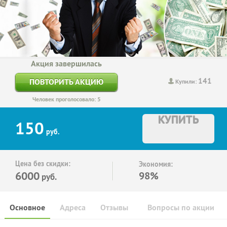
Акция завершилась
141
ПОВТОРИТЬ АКЦИЮ
Купили:
Человек проголосовало: 5
КУПИТЬ
150
руб.
Цена без скидки:
Экономия:
6000
98%
руб.
Основное
Адреса
Отзывы
Вопросы по акции