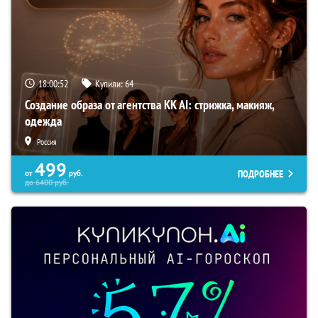
18:00:50
Купили:
64
Создание образа от агентства KK AI: стрижка, макияж,
одежда
Россия
499
ПОДРОБНЕЕ
от
руб.
до
6400
руб.