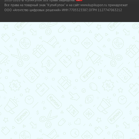
Все права на товарный знак "КупиКупон" и на сайт www.kupikupon.ru принадлежат
OOO «Агентство цифровых решений» ИНН 7705523387, ОГРН 1127747063212