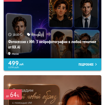
18:00:50
Купили:
81
Фотосессия с ИИ: 3 нейрофотографии в любой тематике
от KK AI
Россия
499
ПОДРОБНЕЕ
руб.
1290
руб.
64
%
до