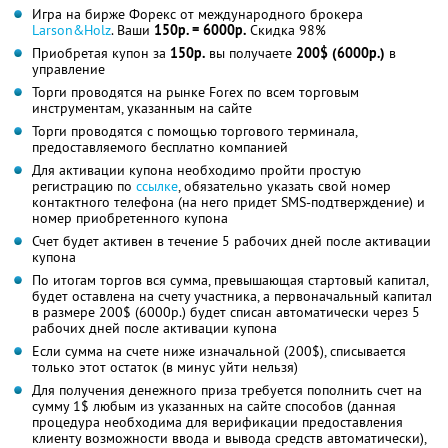
Игра на бирже Форекс от международного брокера
Larson&Holz
. Ваши
150р. = 6000р.
Скидка 98%
Приобретая купон за
150р.
вы получаете
200$ (6000р.)
в
управление
Торги проводятся на рынке Forex по всем торговым
инструментам, указанным на сайте
Торги проводятся с помощью торгового терминала,
предоставляемого бесплатно компанией
Для активации купона необходимо пройти простую
регистрацию по
ссылке
, обязательно указать свой номер
контактного телефона (на него придет SMS-подтверждение) и
номер приобретенного купона
Счет будет активен в течение 5 рабочих дней после активации
купона
По итогам торгов вся сумма, превышающая стартовый капитал,
будет оставлена на счету участника, а первоначальный капитал
в размере 200$ (6000р.) будет списан автоматически через 5
рабочих дней после активации купона
Если сумма на счете ниже изначальной (200$), списывается
только этот остаток (в минус уйти нельзя)
Для получения денежного приза требуется пополнить счет на
сумму 1$ любым из указанных на сайте способов (данная
процедура необходима для верификации предоставления
клиенту возможности ввода и вывода средств автоматически),