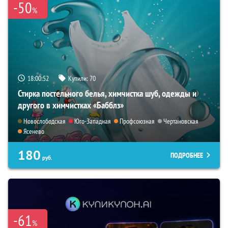
-50
%
18:00:50
Купили:
70
Стирка постельного белья, химчистка шуб, одежды и
другого в химчистках «Бабблз»
Новослободская
Юго-Западная
Профсоюзная
Чертановская
Ясенево
180
ПОДРОБНЕЕ
руб.
-61
%