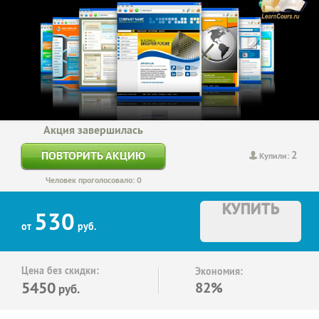
Акция завершилась
2
ПОВТОРИТЬ АКЦИЮ
Купили:
Человек проголосовало: 0
КУПИТЬ
530
от
руб.
Цена без скидки:
Экономия:
5450
82%
руб.