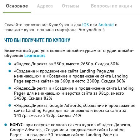
Основное
Адреса
Отзывы
Вопросы по акции
Скачайте приложение КупиКупона для
IOS
или
Android
и
покажите купон с экрана смартфона. Это удобно :)
ЧТО ВЫ ПОЛУЧИТЕ ПО КУПОНУ
Безлимитный доступ к полным онлайн-курсам от студии онлайн-
обучения
Learncours
«Яндекс.Директ» за 530р. вместо 2650р. Скидка 80%
«Создание и продвижение сайта Landing Page для
начинающих» и «Создание и продвижение сайта Landing
Page верстка сайта» за 560р. вместо 2800р.
Скидка 80%
«Яндекс.Директ» и «Создание и продвижение сайта Landing
Page» для начинающих и верстка сайта за 981р. вместо
5450р.
Скидка 82%
«Яндекс.Директ», Google Adwords, «Создание и продвижение
сайта Landing Page» для начинающих и верстка сайта за
1417р. вместо 5450р. Скидка 74%
БОНУС:
при покупке полного пакета курсов «Яндекс.Директ»,
Google Adwords, «Создание и продвижение сайта Landing
Page» — в подарок 50 готовых сайтов Landing Page на
различные тематики!