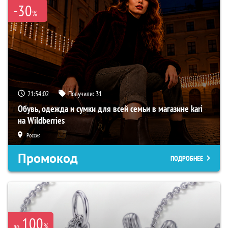
-30
%
21:54:01
Получили:
31
Обувь, одежда и сумки для всей семьи в магазине kari
на Wildberries
Россия
Промокод
ПОДРОБНЕЕ
100
%
до