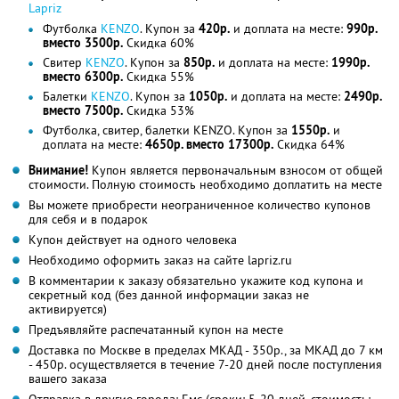
Lapriz
Футболка
KENZO
. Купон за
420р.
и доплата на месте:
990р.
вместо 3500р.
Скидка 60%
Свитер
KENZO
. Купон за
850р.
и доплата на месте:
1990р.
вместо 6300р.
Скидка 55%
Балетки
KENZO
. Купон за
1050р.
и доплата на месте:
2490р.
вместо 7500р.
Скидка 53%
Футболка, свитер, балетки KENZO. Купон за
1550р.
и
доплата на месте:
4650р. вместо 17300р.
Скидка 64%
Внимание!
Купон является первоначальным взносом от общей
стоимости. Полную стоимость необходимо доплатить на месте
Вы можете приобрести неограниченное количество купонов
для себя и в подарок
Купон действует на одного человека
Необходимо оформить заказ на сайте lapriz.ru
В комментарии к заказу обязательно укажите код купона и
секретный код (без данной информации заказ не
активируется)
Предъявляйте распечатанный купон на месте
Доставка по Москве в пределах МКАД - 350р., за МКАД до 7 км
- 450р. осуществляется в течение 7-20 дней после поступления
вашего заказа
Отправка в другие города: Емс (сроки: 5-20 дней, стоимость: