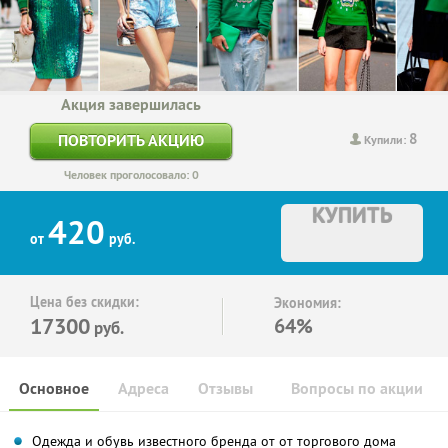
Акция завершилась
8
ПОВТОРИТЬ АКЦИЮ
Купили:
Человек проголосовало: 0
КУПИТЬ
420
от
руб.
Цена без скидки:
Экономия:
17300
64%
руб.
Основное
Адреса
Отзывы
Вопросы по акции
Одежда и обувь известного бренда от от торгового дома