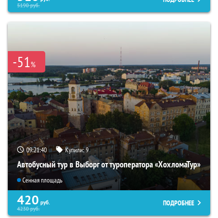
5190
руб.
-51
%
09:21:38
Купили:
9
Автобусный тур в Выборг от туроператора «ХохломаТур»
Сенная площадь
420
ПОДРОБНЕЕ
руб.
4230
руб.