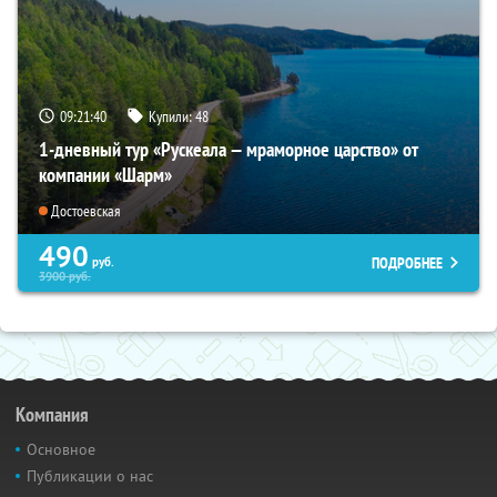
09:21:38
Купили:
48
1-дневный тур «Рускеала — мраморное царство» от
компании «Шарм»
Достоевская
490
ПОДРОБНЕЕ
руб.
3900
руб.
Компания
Основное
Публикации о нас