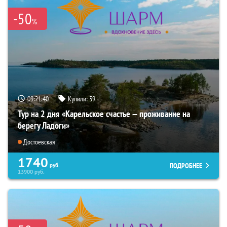
-50
%
09:21:38
Купили:
39
Тур на 2 дня «Карельское счастье — проживание на
берегу Ладоги»
Достоевская
1740
ПОДРОБНЕЕ
руб.
13900
руб.