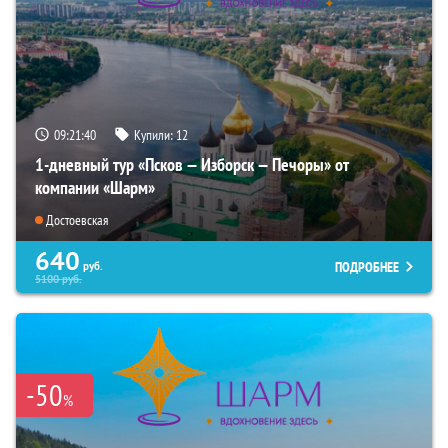
09:21:38
Купили:
12
1-дневный тур «Псков — Изборск — Печоры» от
компании «Шарм»
Достоевская
640
ПОДРОБНЕЕ
руб.
5100
руб.
-50
%