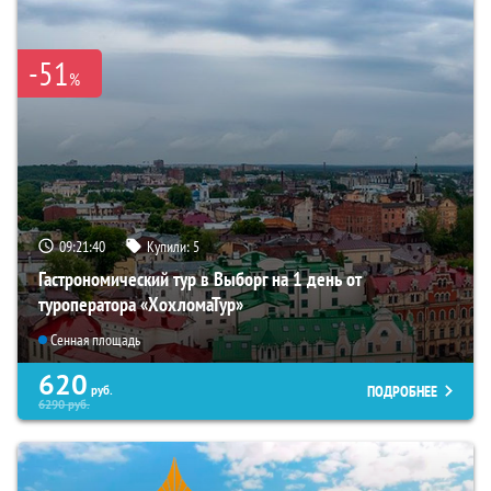
-51
%
09:21:38
Купили:
5
Гастрономический тур в Выборг на 1 день от
туроператора «ХохломаТур»
Сенная площадь
620
ПОДРОБНЕЕ
руб.
6290
руб.