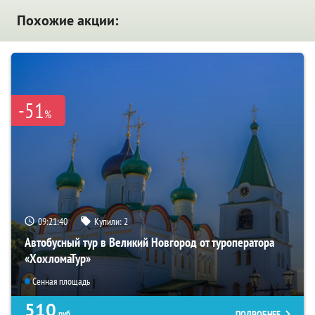
Похожие акции:
-51
%
09:21:38
Купили:
2
Автобусный тур в Великий Новгород от туроператора
«ХохломаТур»
Сенная площадь
510
ПОДРОБНЕЕ
руб.