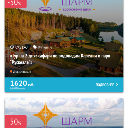
-50
%
09:21:38
Купили:
6
«Тур на 2 дня: сафари по водопадам Карелии и парк
“Рускеала"»
Достоевская
1620
ПОДРОБНЕЕ
руб.
12900
руб.
-50
%