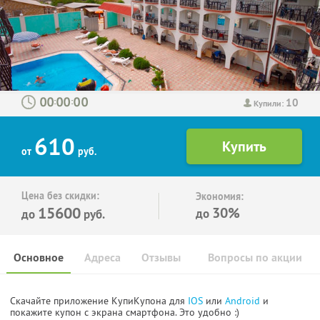
10
:
:
Купили:
610
от
руб.
Цена без скидки:
Экономия:
15600
30%
до
до
руб.
Основное
Адреса
Отзывы
Вопросы по акции
Скачайте приложение КупиКупона для
IOS
или
Android
и
покажите купон с экрана смартфона. Это удобно :)