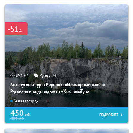
-51
%
09:21:38
Купили:
24
Автобусный тур в Карелию «Мраморный каньон
Рускеала и водопады» от «ХохломаТур»
Сенная площадь
450
ПОДРОБНЕЕ
руб.
4550
руб.