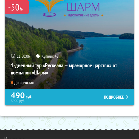
-50
%
11:50:05
Купили:
48
1-дневный тур «Рускеала — мраморное царство» от
компании «Шарм»
Достоевская
490
ПОДРОБНЕЕ
руб.
3900
руб.