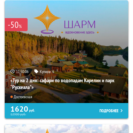
-50
%
11:50:05
Купили:
6
«Тур на 2 дня: сафари по водопадам Карелии и парк
“Рускеала"»
Достоевская
1620
ПОДРОБНЕЕ
руб.
12900
руб.