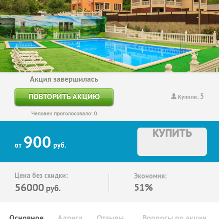
Акция завершилась
5
ПОВТОРИТЬ АКЦИЮ
Купили:
Человек проголосовало: 0
КУПИТЬ
900
от
руб.
Цена без скидки:
Экономия:
56000
51%
руб.
Основное
Адреса
Отзывы
Вопросы по акции