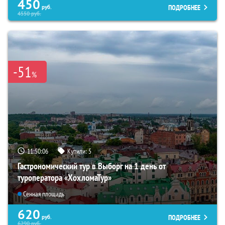
450
ПОДРОБНЕЕ
руб.
4550
руб.
-51
%
11:50:05
Купили:
5
Гастрономический тур в Выборг на 1 день от
туроператора «ХохломаТур»
Сенная площадь
620
ПОДРОБНЕЕ
руб.
6290
руб.