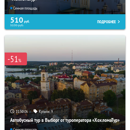
Сенная площадь
510
ПОДРОБНЕЕ
руб.
5190
руб.
-51
%
11:50:05
Купили:
9
Автобусный тур в Выборг от туроператора «ХохломаТур»
Сенная площадь