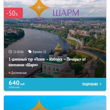
-50
%
11:50:05
Купили:
12
1-дневный тур «Псков — Изборск — Печоры» от
компании «Шарм»
Достоевская
640
ПОДРОБНЕЕ
руб.
5100
руб.