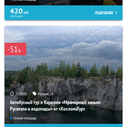
420
ПОДРОБНЕЕ
руб.
4230
руб.
-51
%
11:50:05
Купили:
24
Автобусный тур в Карелию «Мраморный каньон
Рускеала и водопады» от «ХохломаТур»
Сенная площадь