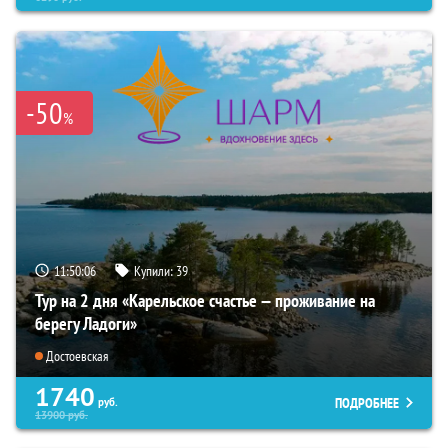
-50
%
11:50:05
Купили:
39
Тур на 2 дня «Карельское счастье — проживание на
берегу Ладоги»
Достоевская
1740
ПОДРОБНЕЕ
руб.
13900
руб.