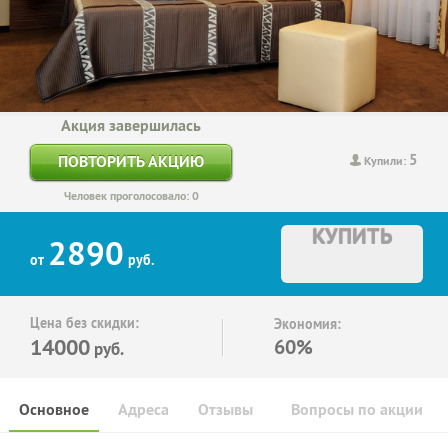
Акция завершилась
5
ПОВТОРИТЬ АКЦИЮ
Купили:
Человек проголосовало: 0
КУПИТЬ
2890
от
руб.
Цена без скидки:
Экономия:
14000
60%
руб.
Основное
Адреса
Отзывы
Вопросы по акции