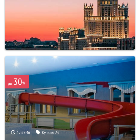
30
%
до
12:25:45
Купили:
23