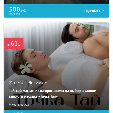
500
ПОДРОБНЕЕ
руб.
5000
руб.
61
%
до
12:25:45
Купили:
23
Тайский массаж и спа-программы на выбор в салоне
тайского массажа «Точка Тай»
Чертановская