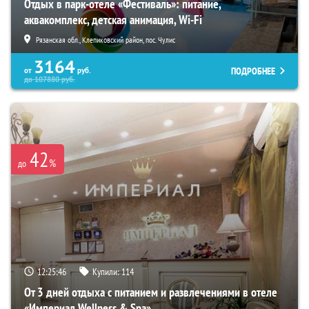
Отдых в парк-отеле «Фестиваль»: питание,
аквакомплекс, детская анимация, Wi-Fi
Рязанская обл., Клепиковский район, пос. Чулис
3164
ПОДРОБНЕЕ
от
руб.
до
107880
руб.
42
%
до
12:25:45
Купили:
114
От 3 дней отдыха с питанием и развлечениями в отеле
«Империал Wellness & Spa»