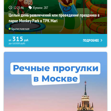
12:25:45
Купили:
287
Целый день развлечений или проведение праздника в
парке Monkey Park в ТРК Mari
Братиславская
315
ПОДРОБНЕЕ
от
руб.
до
16500
руб.