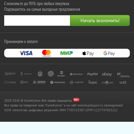
Сэкономьте до 90% при любых покупках
Подпишитесь на самые выгодные предложения
Принимаем к оплате:
2010-2026 © КупиКупон. Все права защищены.
Все права на товарный знак "КупиКупон" и на сайт www.kupikupon.ru принадлежат
OOO «Агентство цифровых решений» ИНН 7705523387, ОГРН 1127747063212