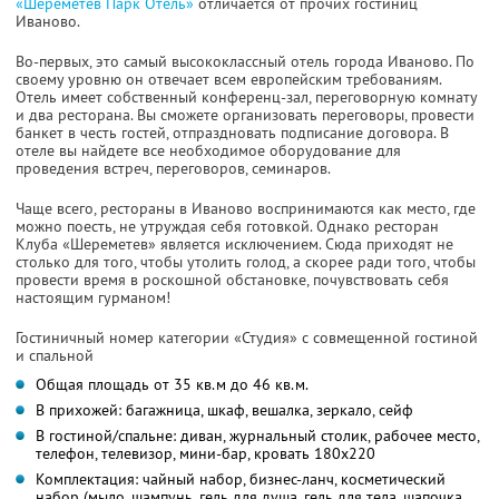
«Шереметев Парк Отель»
отличается от прочих гостиниц
Иваново.
Во-первых, это самый высококлассный отель города Иваново. По
своему уровню он отвечает всем европейским требованиям.
Отель имеет собственный конференц-зал, переговорную комнату
и два ресторана. Вы сможете организовать переговоры, провести
банкет в честь гостей, отпраздновать подписание договора. В
отеле вы найдете все необходимое оборудование для
проведения встреч, переговоров, семинаров.
Чаще всего, рестораны в Иваново воспринимаются как место, где
можно поесть, не утруждая себя готовкой. Однако ресторан
Клуба «Шереметев» является исключением. Сюда приходят не
столько для того, чтобы утолить голод, а скорее ради того, чтобы
провести время в роскошной обстановке, почувствовать себя
настоящим гурманом!
Гостиничный номер категории «Студия» с совмещенной гостиной
и спальной
Общая площадь от 35 кв.м до 46 кв.м.
В прихожей: багажница, шкаф, вешалка, зеркало, сейф
В гостиной/спальне: диван, журнальный столик, рабочее место,
телефон, телевизор, мини-бар, кровать 180х220
Комплектация: чайный набор, бизнес-ланч, косметический
набор (мыло, шампунь, гель для душа, гель для тела, шапочка