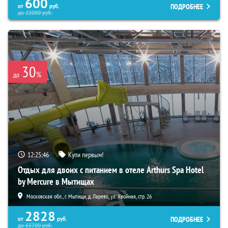
600
ПОДРОБНЕЕ
от
руб.
до
22000
руб.
30
%
до
12:25:45
Купи первым!
Отдых для двоих с питанием в отеле Arthurs Spa Hotel
by Mercure в Мытищах
Московская обл., г. Мытищи, д. Ларево, ул. Хвойная, стр. 26
2828
ПОДРОБНЕЕ
от
руб.
до
65700
руб.