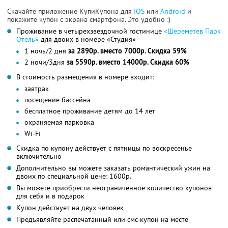
Скачайте приложение КупиКупона для
IOS
или
Android
и
покажите купон с экрана смартфона. Это удобно :)
Проживание в четырехзвездочной гостинице
«Шереметев Парк
Отель»
для двоих в номере «Студия»
1 ночь/2 дня
за 2890р. вместо 7000р. Скидка 59%
2 ночи/3дня
за 5590р. вместо 14000р. Скидка 60%
В стоимость размещения в номере входит:
завтрак
посещение бассейна
бесплатное проживание детям до 14 лет
охраняемая парковка
Wi-Fi
Скидка по купону действует с пятницы по воскресенье
включительно
Дополнительно вы можете заказать романтический ужин на
двоих по специальной цене: 1600р.
Вы можете приобрести неограниченное количество купонов
для себя и в подарок
Купон действует на двух человек
Предъявляйте распечатанный или смс-купон на месте