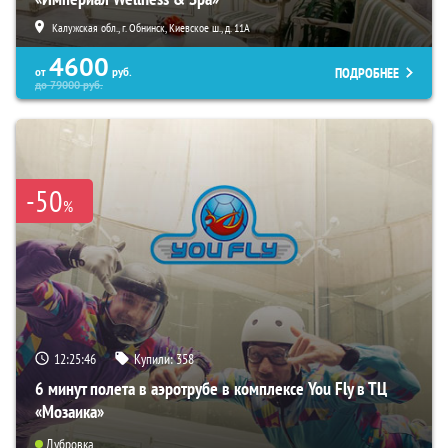
Калужская обл., г. Обнинск, Киевское ш., д. 11А
4600
ПОДРОБНЕЕ
от
руб.
до
79000
руб.
-50
%
12:25:45
Купили:
358
6 минут полета в аэротрубе в комплексе You Fly в ТЦ
«Мозаика»
Дубровка