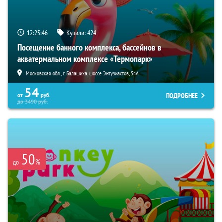
12:25:45
Купили:
424
Посещение банного комплекса, бассейнов в
акватермальном комплексе «Термопарк»
Московская обл., г. Балашиха, шоссе Энтузиастов, 54А
54
ПОДРОБНЕЕ
от
руб.
до
3490
руб.
50
%
до